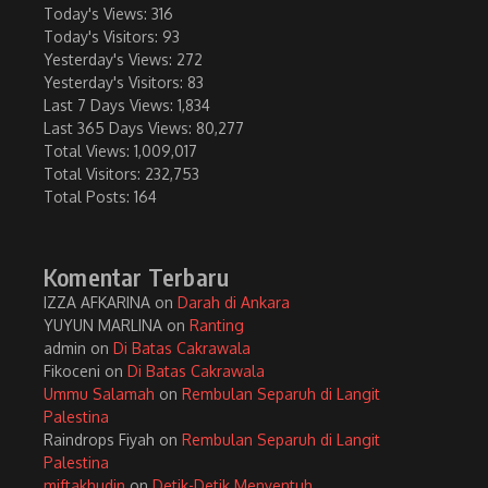
Today's Views:
316
Today's Visitors:
93
Yesterday's Views:
272
Yesterday's Visitors:
83
Last 7 Days Views:
1,834
Last 365 Days Views:
80,277
Total Views:
1,009,017
Total Visitors:
232,753
Total Posts:
164
Komentar Terbaru
IZZA AFKARINA
on
Darah di Ankara
YUYUN MARLINA
on
Ranting
admin
on
Di Batas Cakrawala
Fikoceni
on
Di Batas Cakrawala
Ummu Salamah
on
Rembulan Separuh di Langit
Palestina
Raindrops Fiyah
on
Rembulan Separuh di Langit
Palestina
miftakhudin
on
Detik-Detik Menyentuh