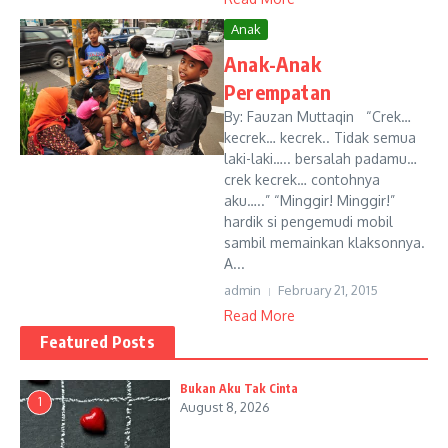
Anak
Anak-Anak
Perempatan
By: Fauzan Muttaqin “Crek…
kecrek… kecrek.. Tidak semua
laki-laki….. bersalah padamu…
crek kecrek… contohnya
aku…..” “Minggir! Minggir!”
hardik si pengemudi mobil
sambil memainkan klaksonnya.
A...
admin
February 21, 2015
Read More
Featured Posts
Bukan Aku Tak Cinta
1
August 8, 2026