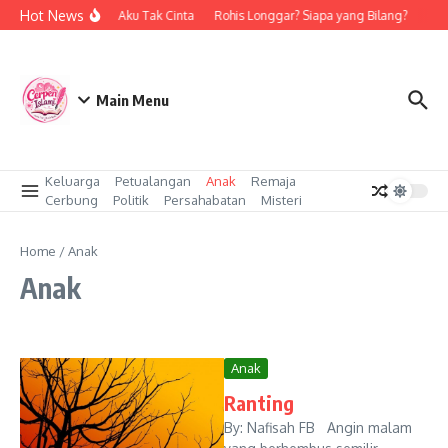
Skip to content
Hot News
Bukan Aku Tak Cinta
Rohis Longgar? Siapa yang Bilang?
Cint
Main Menu
Keluarga
Petualangan
Anak
Remaja
Cerbung
Politik
Persahabatan
Misteri
Home
/
Anak
Anak
Anak
Ranting
By: Nafisah FB Angin malam