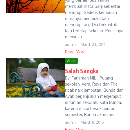
yang berhembus semilir
membuat mata Sarji sebentar
menutup. Sedetik kemudian
matanya membuka lalu
menutup lagi. Dia terkantuk
lalu terlelap sekejap. Pensilnya
menyusu...
admin
March 23, 2015
Read More
Anak
Salah Sangka
By: Fathimah NJL Pulang
sekolah, Vera, Reva dan Fira
tidak naik jemputan. Bunda dan
Ayah berjanji akan menjemput
di taman sekolah. Kata Bunda,
karena mulai besok liburan
semester, Bunda akan me...
admin
March 8, 2015
Read More