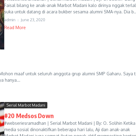
Faisal bilang ke anak-anak Marbot Madani kalo dirinya nggak terla
suka untuk datang di acara bukber sesama alumni SMA-nya. Dia b..
admin
June 23, 2020
Read More
 “Mohon maaf untuk seluruh anggota grup alumni SMP Gaharu. Saya t
a hanya...
Serial Marbot Madani
#20 Medsos Down
#webseriesramadhan | Serial Marbot Madani | By: O. Solihin Ketika
media sosial dinonaktifkan beberapa hari lalu, Aji dan anak-anak
Marbot Madani juga sempat ikutan nggak aktif memposting konte