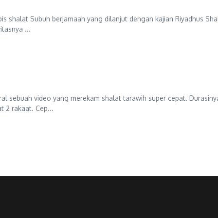
is shalat Subuh berjamaah yang dilanjut dengan kajian Riyadhus Shal
tasnya ...
iral sebuah video yang merekam shalat tarawih super cepat. Durasiny
2 rakaat. Cep...