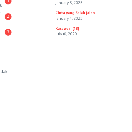
1
January 5, 2025
lu
.
Cinta yang Salah Jalan
2
January 4, 2025
Kasawari (18)
3
July 10, 2020
idak
n