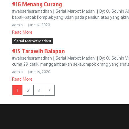
#16 Menang Curang
#webseriesramadhan | Serial Marbot Madani | By: O. Solihin Ab
bapak-bapak komplek yang udah pada pensiun atau yang aktivi
admin
June 17, 2020
Read More
Serial Marbot Madani
#15 Tarawih Balapan
#webseriesramadhan | Serial Marbot Madani | By: O. Solihin V
cuma 29 detik, menggambarkan sekelompok orang yang shalat 
admin
June 16, 2020
Read More
1
2
3