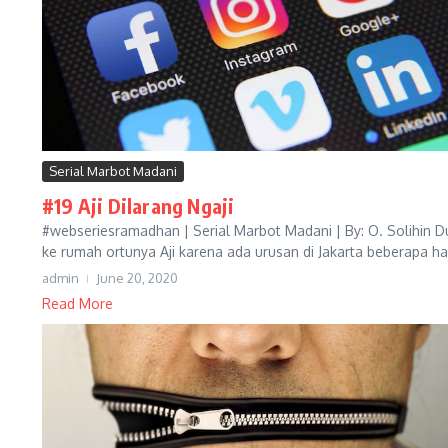
Serial Marbot Madani
#19 Aji Dilarang Ngaji
#webseriesramadhan | Serial Marbot Madani | By: O. Solihin Du
ke rumah ortunya Aji karena ada urusan di Jakarta beberapa hari
admin
June 20, 2020
Read More