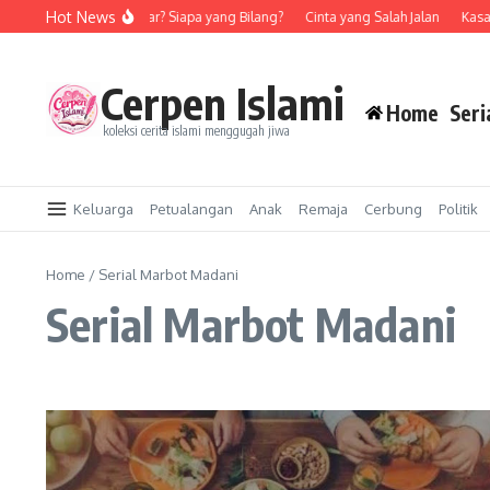
Skip to content
Hot News
Rohis Longgar? Siapa yang Bilang?
Cinta yang Salah Jalan
Kasawar
Cerpen Islami
Home
Seri
koleksi cerita islami menggugah jiwa
Keluarga
Petualangan
Anak
Remaja
Cerbung
Politik
Home
/
Serial Marbot Madani
Serial Marbot Madani