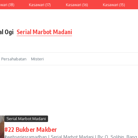
i (18)
Kasawari (17)
Kasawari (16)
Kasawari (15)
R
al Ogi
Serial Marbot Madani
Persahabatan
Misteri
Serial Marbot Madani
#22 Bukber Makber
#webseriesramadhan | Serial Marbot Madani | By: O. Solihin Bang