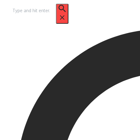
Search
for: