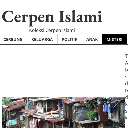
Cerpen Islami
Koleksi Cerpen Islami
CERBUNG
KELUARGA
POLITIK
ANAK
MISTERI
A
b
s
d
r
d
k
s
k