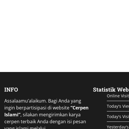
INFO
Statistik Web
Online Visi
Assalaamu’alaikum. Bagi Anda yang
Today's Vi
ingin berpartisipasi di website
“Cerpen
Islami”
, silakan mengirimkan karya
Today's Vis
cerpen terbaik Anda dengan isi pesan
Yesterday's
yang islami melalui