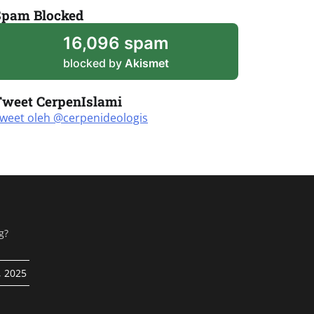
Spam Blocked
16,096 spam
blocked by
Akismet
Tweet CerpenIslami
weet oleh @cerpenideologis
g?
, 2025