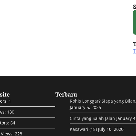
T
site
Terbaru
tors:
1
Rohis Longgar? Siapa yang Bilan
January 5, 2025
ews:
180
Cinta yang Salah Jalan
January 4
itors:
64
Kasawari (18)
July 10, 2020
 Views:
228