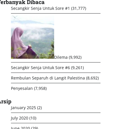
Terbanyak Dibaca
Secangkir Senja Untuk Sore #1
(31,777)
Dilema
(9,992)
Secangkir Senja Untuk Sore #6
(9,261)
Rembulan Separuh di Langit Palestina
(8,692)
Penyesalan
(7,958)
rsip
January 2025
(2)
July 2020
(10)
June 2020
(29)