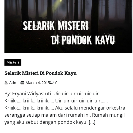
Misteri
Selarik Misteri Di Pondok Kayu
Admin
March 4, 2015
0
By: Eryani Widyastuti Uir-uir-uir-uir-uir-uir……
Kriiikk….kriiik…kriiiik….. Uir-uir-uir-uir-uir-uir……
Kriiikk….kriiik…kriiiik….. Aku selalu mendengar orkestra
serangga setiap malam dari rumah ini. Rumah mungil
yang aku sebut dengan pondok kayu. […]