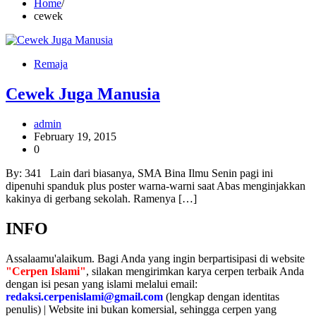
Home
cewek
Remaja
Cewek Juga Manusia
admin
February 19, 2015
0
By: 341 Lain dari biasanya, SMA Bina Ilmu Senin pagi ini
dipenuhi spanduk plus poster warna-warni saat Abas menginjakkan
kakinya di gerbang sekolah. Ramenya […]
INFO
Assalaamu'alaikum. Bagi Anda yang ingin berpartisipasi di website
"Cerpen Islami"
, silakan mengirimkan karya cerpen terbaik Anda
dengan isi pesan yang islami melalui email:
redaksi.cerpenislami@gmail.com
(lengkap dengan identitas
penulis) | Website ini bukan komersial, sehingga cerpen yang