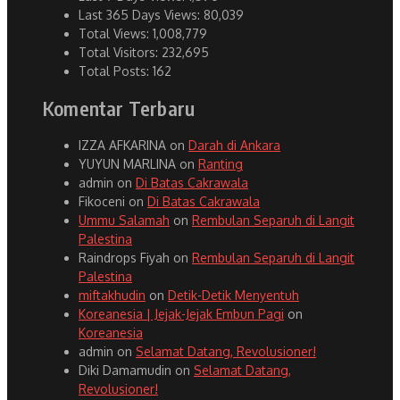
Last 365 Days Views:
80,039
Total Views:
1,008,779
Total Visitors:
232,695
Total Posts:
162
Komentar Terbaru
IZZA AFKARINA
on
Darah di Ankara
YUYUN MARLINA
on
Ranting
admin
on
Di Batas Cakrawala
Fikoceni
on
Di Batas Cakrawala
Ummu Salamah
on
Rembulan Separuh di Langit
Palestina
Raindrops Fiyah
on
Rembulan Separuh di Langit
Palestina
miftakhudin
on
Detik-Detik Menyentuh
Koreanesia | Jejak-Jejak Embun Pagi
on
Koreanesia
admin
on
Selamat Datang, Revolusioner!
Diki Damamudin
on
Selamat Datang,
Revolusioner!