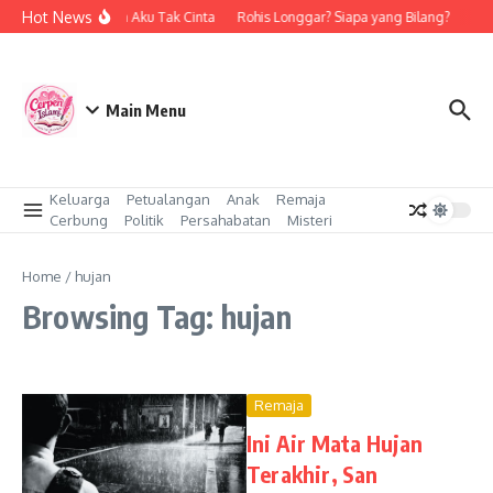
Skip to content
Hot News
Bukan Aku Tak Cinta
Rohis Longgar? Siapa yang Bilang?
Cin
Main Menu
Keluarga
Petualangan
Anak
Remaja
Cerbung
Politik
Persahabatan
Misteri
Home
/
hujan
Browsing Tag: hujan
Remaja
Ini Air Mata Hujan
Terakhir, San