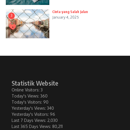
Cinta yang Salah Jalan
3
January 4, 2025
Statistik Website
Online Visitors:
3
Today's Views:
360
Today's Visitors:
90
Yesterday's Views:
340
Yesterday's Visitors:
96
Last 7 Days Views:
2,030
Last 365 Days Views:
80,211