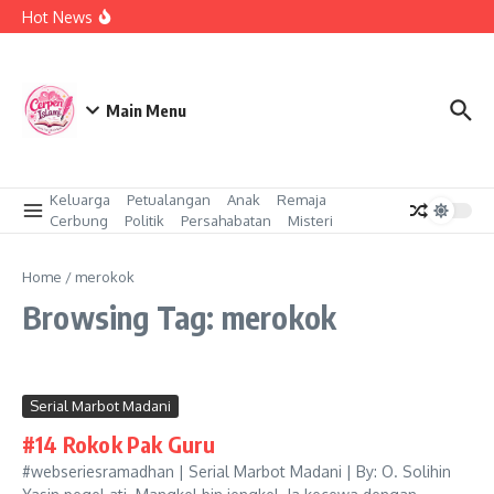
Skip to content
Namaku, Ciwi
Hot News
Kasawari (18)
Kasawari (17)
Main Menu
Keluarga
Petualangan
Anak
Remaja
Cerbung
Politik
Persahabatan
Misteri
Home
/
merokok
Browsing Tag: merokok
Serial Marbot Madani
#14 Rokok Pak Guru
#webseriesramadhan | Serial Marbot Madani | By: O. Solihin