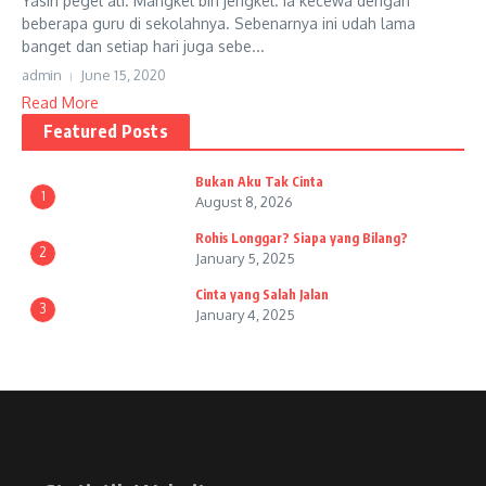
Yasin pegel ati. Mangkel bin jengkel. Ia kecewa dengan
beberapa guru di sekolahnya. Sebenarnya ini udah lama
banget dan setiap hari juga sebe...
admin
June 15, 2020
Read More
Featured Posts
Bukan Aku Tak Cinta
1
August 8, 2026
Rohis Longgar? Siapa yang Bilang?
2
January 5, 2025
Cinta yang Salah Jalan
3
January 4, 2025