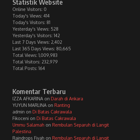
Statistik Website
Online Visitors:
0
Today's Views:
414
Today's Visitors:
81
Yesterday's Views:
528
Yesterday's Visitors:
142
Last 7 Days Views:
2,402
Last 365 Days Views:
80,665
Total Views:
1,009,983
Total Visitors:
232,979
Total Posts:
164
Komentar Terbaru
IZZA AFKARINA
on
Darah di Ankara
YUYUN MARLINA
on
Ranting
admin
on
Di Batas Cakrawala
Fikoceni
on
Di Batas Cakrawala
Ummu Salamah
on
Rembulan Separuh di Langit
Palestina
Raindrops Fiyah
on
Rembulan Separuh di Langit