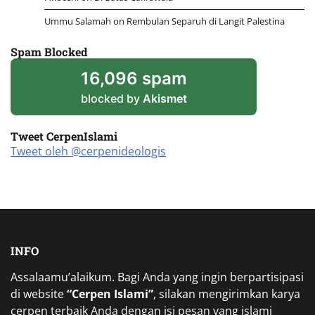
Ummu Salamah
on
Rembulan Separuh di Langit Palestina
Spam Blocked
16,096 spam
blocked by
Akismet
Tweet CerpenIslami
Tweet oleh @cerpenideologis
INFO
Assalaamu’alaikum. Bagi Anda yang ingin berpartisipasi
di website
“Cerpen Islami”
, silakan mengirimkan karya
cerpen terbaik Anda dengan isi pesan yang islami