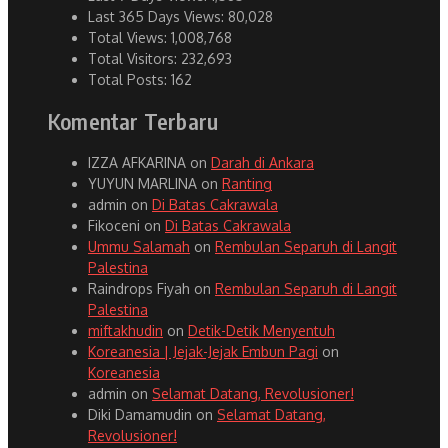
Last 365 Days Views:
80,028
Total Views:
1,008,768
Total Visitors:
232,693
Total Posts:
162
Komentar Terbaru
IZZA AFKARINA
on
Darah di Ankara
YUYUN MARLINA
on
Ranting
admin
on
Di Batas Cakrawala
Fikoceni
on
Di Batas Cakrawala
Ummu Salamah
on
Rembulan Separuh di Langit
Palestina
Raindrops Fiyah
on
Rembulan Separuh di Langit
Palestina
miftakhudin
on
Detik-Detik Menyentuh
Koreanesia | Jejak-Jejak Embun Pagi
on
Koreanesia
admin
on
Selamat Datang, Revolusioner!
Diki Damamudin
on
Selamat Datang,
Revolusioner!