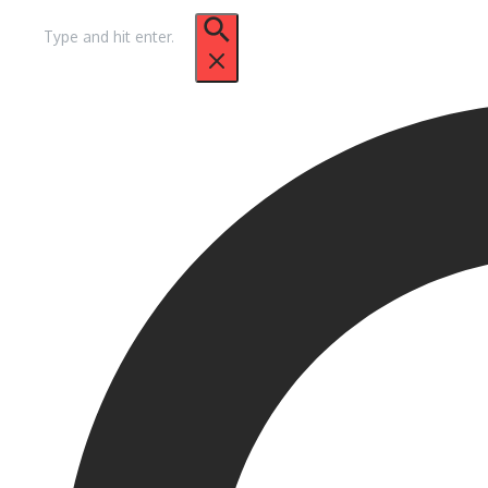
Search
for: