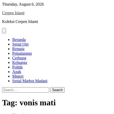
Skip
Thursday, August 6, 2026
to
Cerpen Islami
content
Koleksi Cerpen Islami
Beranda
Serial Ogi
Remaja
Petualangan
Cerbung
Keluarga
Politik
Anak
Misteri
Serial Marbot Madani
Search
for:
Tag:
vonis mati