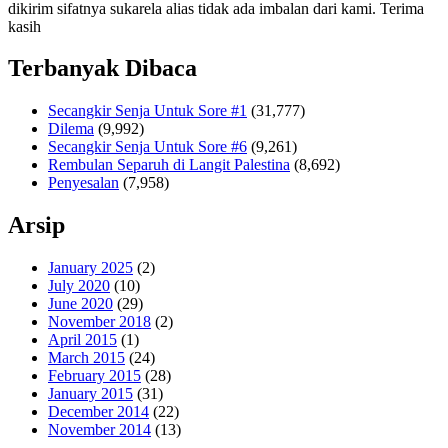
dikirim sifatnya sukarela alias tidak ada imbalan dari kami. Terima
kasih
Terbanyak Dibaca
Secangkir Senja Untuk Sore #1
(31,777)
Dilema
(9,992)
Secangkir Senja Untuk Sore #6
(9,261)
Rembulan Separuh di Langit Palestina
(8,692)
Penyesalan
(7,958)
Arsip
January 2025
(2)
July 2020
(10)
June 2020
(29)
November 2018
(2)
April 2015
(1)
March 2015
(24)
February 2015
(28)
January 2015
(31)
December 2014
(22)
November 2014
(13)