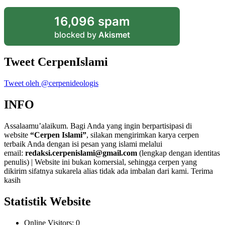
16,096 spam
blocked by
Akismet
Tweet CerpenIslami
Tweet oleh @cerpenideologis
INFO
Assalaamu’alaikum. Bagi Anda yang ingin berpartisipasi di
website
“Cerpen Islami”
, silakan mengirimkan karya cerpen
terbaik Anda dengan isi pesan yang islami melalui
email:
redaksi.cerpenislami@gmail.com
(lengkap dengan identitas
penulis) | Website ini bukan komersial, sehingga cerpen yang
dikirim sifatnya sukarela alias tidak ada imbalan dari kami. Terima
kasih
Statistik Website
Online Visitors:
0