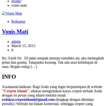
Home
vonis mati
Keluarga
Vonis Mati
admin
March 15, 2015
0
By: Farid Ab Di jalan setapak menuju rumahku ini, aku melangkah
pelan dan gontai. Tatapanku kosong. Tak ada aura kehidupan di
sana. Begitu redup […]
INFO
Assalaamu'alaikum. Bagi Anda yang ingin berpartisipasi di website
"Cerpen Islami"
, silakan mengirimkan karya cerpen terbaik Anda
dengan isi pesan yang islami melalui email:
redaksi.cerpenislami@gmail.com
(lengkap dengan identitas
penulis) | Website ini bukan komersial, sehingga cerpen yang