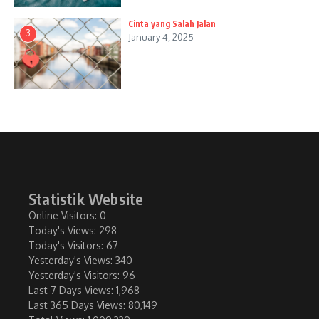
Cinta yang Salah Jalan
3
January 4, 2025
Statistik Website
Online Visitors:
0
Today's Views:
298
Today's Visitors:
67
Yesterday's Views:
340
Yesterday's Visitors:
96
Last 7 Days Views:
1,968
Last 365 Days Views:
80,149