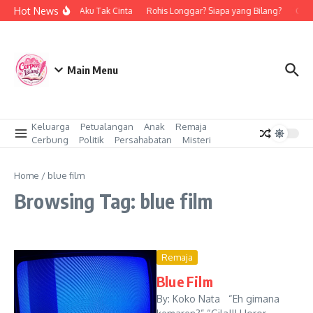
Skip to content
Hot News
Bukan Aku Tak Cinta
Rohis Longgar? Siapa yang Bilang?
Cint
Main Menu
Keluarga
Petualangan
Anak
Remaja
Cerbung
Politik
Persahabatan
Misteri
Home
/
blue film
Browsing Tag: blue film
Remaja
Blue Film
By: Koko Nata “Eh gimana