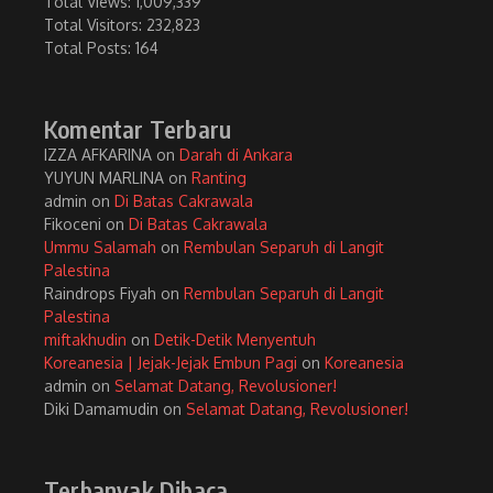
Total Views:
1,009,339
Total Visitors:
232,823
Total Posts:
164
Komentar Terbaru
IZZA AFKARINA
on
Darah di Ankara
YUYUN MARLINA
on
Ranting
admin
on
Di Batas Cakrawala
Fikoceni
on
Di Batas Cakrawala
Ummu Salamah
on
Rembulan Separuh di Langit
Palestina
Raindrops Fiyah
on
Rembulan Separuh di Langit
Palestina
miftakhudin
on
Detik-Detik Menyentuh
Koreanesia | Jejak-Jejak Embun Pagi
on
Koreanesia
admin
on
Selamat Datang, Revolusioner!
Diki Damamudin
on
Selamat Datang, Revolusioner!
Terbanyak Dibaca