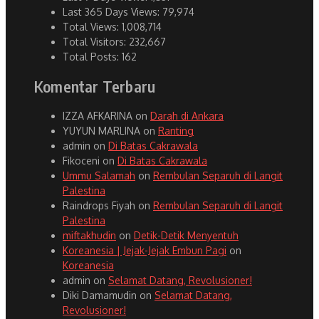
Last 365 Days Views:
79,974
Total Views:
1,008,714
Total Visitors:
232,667
Total Posts:
162
Komentar Terbaru
IZZA AFKARINA
on
Darah di Ankara
YUYUN MARLINA
on
Ranting
admin
on
Di Batas Cakrawala
Fikoceni
on
Di Batas Cakrawala
Ummu Salamah
on
Rembulan Separuh di Langit
Palestina
Raindrops Fiyah
on
Rembulan Separuh di Langit
Palestina
miftakhudin
on
Detik-Detik Menyentuh
Koreanesia | Jejak-Jejak Embun Pagi
on
Koreanesia
admin
on
Selamat Datang, Revolusioner!
Diki Damamudin
on
Selamat Datang,
Revolusioner!