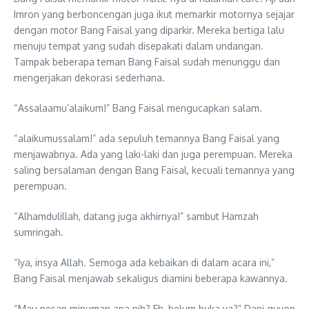
Imron yang berboncengan juga ikut memarkir motornya sejajar
dengan motor Bang Faisal yang diparkir. Mereka bertiga lalu
menuju tempat yang sudah disepakati dalam undangan.
Tampak beberapa teman Bang Faisal sudah menunggu dan
mengerjakan dekorasi sederhana.
“Assalaamu’alaikum!” Bang Faisal mengucapkan salam.
“alaikumussalam!” ada sepuluh temannya Bang Faisal yang
menjawabnya. Ada yang laki-laki dan juga perempuan. Mereka
saling bersalaman dengan Bang Faisal, kecuali temannya yang
perempuan.
“Alhamdulillah, datang juga akhirnya!” sambut Hamzah
sumringah.
“Iya, insya Allah. Semoga ada kebaikan di dalam acara ini,”
Bang Faisal menjawab sekaligus diamini beberapa kawannya.
“Mau pesan minuman apa nih? Eh, belum buka ya?” Dani guyon