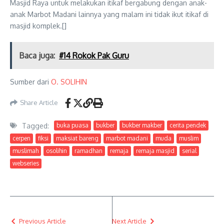
Masjid Raya untuk melakukan itikaf bergabung dengan anak-
anak Marbot Madani lainnya yang malam ini tidak ikut itikaf di
masjid komplek.[]
Baca juga:
#14 Rokok Pak Guru
Sumber dari
O. SOLIHIN
Share Article
Tagged:
buka puasa
bukber
bukber makber
cerita pendek
cerpen
fiksi
maksiat bareng
marbot madani
muda
muslim
muslimah
osolihin
ramadhan
remaja
remaja masjid
serial
webseries
Previous Article
Next Article