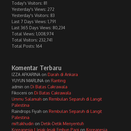
Today's Visitors:
81
Yesterday's Views:
272
Yesterday's Visitors:
83
Last 7 Days Views:
1,791
Last 365 Days Views:
80,234
Total Views:
1,008,974
Total Visitors:
232,741
Total Posts:
164
Komentar Terbaru
IZZA AFKARINA
on
Darah di Ankara
YUYUN MARLINA
on
Ranting
admin
on
Di Batas Cakrawala
Fikoceni
on
Di Batas Cakrawala
Ummu Salamah
on
Rembulan Separuh di Langit
Palestina
Raindrops Fiyah
on
Rembulan Separuh di Langit
Palestina
miftakhudin
on
Detik-Detik Menyentuh
Koreanesia | Jejak-Jejak Embun Pagi
on
Koreanesia