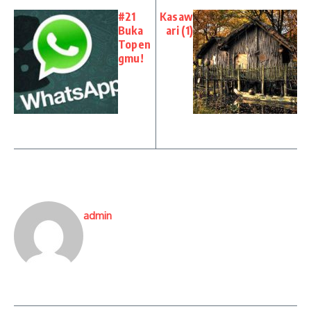
#21
Kasaw
Buka
ari (1)
Topen
gmu!
admin