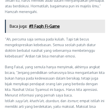
Selain itu, harus memiliki adab dalam menyampaikan pendapat
atau berdiskusi. Hormatilah, bagaimana pun ini majelis ilmu,”
Hamzah menengahi.
Baca juga:
#11 Faqih Fi-Game
“Ah, percuma saja semua pada kuliah. Tapi tak becus
mengekspresikan kebebasan. Semua seolah patuh diatur
doktrin berbalut nasihat yang sebenarnya membelenggu
kebebasan!” Ardian tak bisa menahan emosi.
Bang Faisal, yang semula hanya menyimak, akhirnya angkat
bicara, “Jenjang pendidikan seharusnya bisa mengantarkan kita
bukan hanya pada kedewasaan dalam bersikap, tetapi juga
bijak menyikapi pendapat orang lain yang berbeda dengan
kita. Nasihat Ustaz Syamsul ini bagus. Harus kita apresiasi.
Menurut informasi yang pernah saya baca.
Istilah
sayyi’ah
,
khathi’ah
,
dzanbun
, dan
itsmun
; empat istilah ini
memiliki arti yang berdekatan, yaitu maksiat. Maksiat bisa