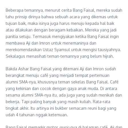
Beberapa temannya, menurut cerita Bang Faisal, mereka sudah
tahu prinsip dirinya bahwa sebuah acara yang dikemas untuk
tujuan baik, maka isinya juga harus menuju kepada hal baik
atau dilakukan dengan beragam kebaikan. Mereka yang jadi
panitia setuju. Termasuk mengiyakan ketika Bang Faisal ingin
membawa Aji dan Imron untuk menemaninya dan
merekomendasikan Ustaz Syamsul untuk mengisi tausiyahnya.
Sekalagus menasihati teman-temannya yang belum hijrah.
Bakda Ashar Bang Faisal yang ditemani Aji dan Imron sudah
berangkat menuju café yang menjadi tempat pertemuan
alumni SMA-nya, khususnya teman sekelas Bang Faisal. Café
yang kekinian dan cocok dengan gaya anak muda. Di antara
sesama alumni SMA-nya itu, ada juga yang sudah menikah dan
bekerja. Tapi paling banyak yang masih kuliah. Rata-rata
tingkat akhir. Itu artinya ini bukber semacam reuni bagi yang
udah 4 tahunan nggak ketemuan.
Bang Faisal memarkir motor
matic
-nya di halaman café. Aji dan