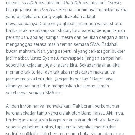
disebut
sayyi’ah
, bisa disebut
khathi’ah
, bisa disebut
itsmun
,
bisa juga disebut
dzanbun
. Semua sinonimnya, memiliki makna
yang berdekatan. Yang wajib dilakukan adalah
mewaspadainya. Contohnya ghibah, menunda waktu sholat
bahkan tak melaksanakan shalat, foto bareng dengan teman
perempuan, apalagi sampai mesra dan pelukan dengan alasan
menganggap serasa masih teman semasa SMA. Padahal
bukan mahram. Nah, yang seperti ini yang terkategori bukber
jadi makber. Ustaz Syamsul mewaspadai jangan sampai hal
seperti itu kejadian juga di acara kita. Sekadar nasihat. Jika
memang tak terjadi dan tak akan melakukan maksiat, ya
jangan merasa tertuduh. Jangan baper lah!” Bang Faisal
akhirnya panjang lebar menjelaskan ke teman-temen
sekelasnya semasa SMA itu.
Aji dan Imron hanya menyaksikan. Tak berani berkomentar
karena sekadar tamu yang diajak oleh Bang Faisal. Akhirnya,
terdengar suara azan Maghrib dari siaran di televisi. Meski
sepertinya belum tuntas, tapi semua sepakat mengakhiri
sedikit konflik itu. Lalu bersama-sama buka shaum dan acara