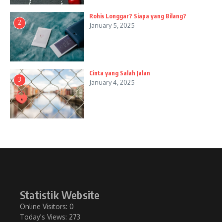
Rohis Longgar? Siapa yang Bilang?
2
January 5, 2025
Cinta yang Salah Jalan
3
January 4, 2025
Statistik Website
Online Visitors:
0
Today's Views:
273