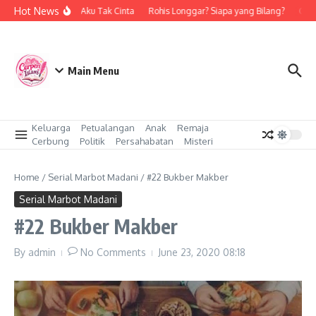
Skip to content
Hot News
Bukan Aku Tak Cinta
Rohis Longgar? Siapa yang Bilang?
Cinta
Main Menu
Keluarga
Petualangan
Anak
Remaja
Cerbung
Politik
Persahabatan
Misteri
Home
/
Serial Marbot Madani
/
#22 Bukber Makber
Serial Marbot Madani
#22 Bukber Makber
By
admin
No Comments
June 23, 2020
08:18