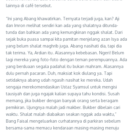
lainnya di café tersebut.
“Ini yang Abang khawatirkan. Ternyata terjadi juga, kan? Aji
dan Imron melihat sendiri kan ada yang shalatnya ditunda-
tunda dan bahkan ada yang kemungkinan nggak shalat. Dari
sejak buka puasa sampai kita pamitan menjelang azan Isya ada
yang belum shalat maghrib juga. Abang nasihati dia, tapi dia
tak terima. Ya, Ardian itu. Alasannya kebebasan. Ngeri! Belum
lagi mereka yang foto-foto dengan teman perempuannya. Ada
yang berduaan segala padahal itu bukan mahram. Alasannya
dulu pernah pacaran. Duh, maksiat kok diulang ya. Tapi
setidaknya abang udah ngasih nasihat ke mereka. Udah
sengaja merekomendasikan Ustaz Syamsul untuk mengisi
tausiyah dan juga ngajak kalian supaya tahu kondisi. Susah
memang, jika bukber dengan banyak orang serta beragam
pemikiran. Ujungnya malah jadi makber. Bukber dibelain cari
waktu. Shalat malah diabaikan seakan nggak ada waktu,”
Bang Faisal mengeluarkan curhatannya di parkiran sebelum
bersama-sama memacu kendaraan masing-masing menuju