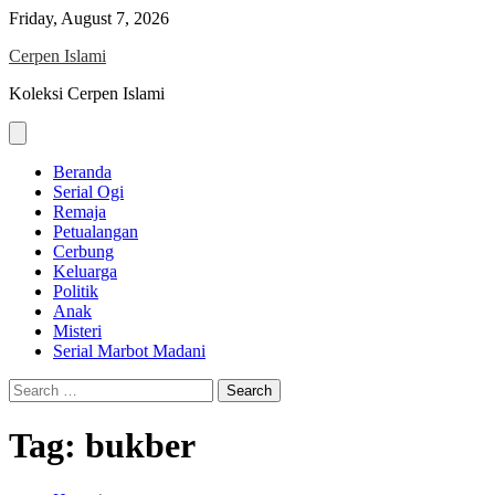
Skip
Friday, August 7, 2026
to
Cerpen Islami
content
Koleksi Cerpen Islami
Beranda
Serial Ogi
Remaja
Petualangan
Cerbung
Keluarga
Politik
Anak
Misteri
Serial Marbot Madani
Search
for:
Tag:
bukber