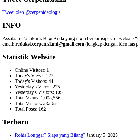
Tweet oleh @cerpenideologis
INFO
Assalaamu’alaikum. Bagi Anda yang ingin berpartisipasi di website
“
email:
redaksi.cerpenislami@gmail.com
(lengkap dengan identitas p
Statistik Website
Online Visitors:
1
Today's Views:
127
Today's Visitors:
44
Yesterday's Views:
275
Yesterday's Visitors:
105
Total Views:
1,008,556
Total Visitors:
232,621
Total Posts:
162
Terbaru
Rohis Longgar? Siapa yang Bilang?
January 5, 2025