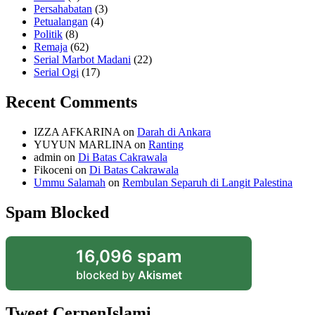
Persahabatan
(3)
Petualangan
(4)
Politik
(8)
Remaja
(62)
Serial Marbot Madani
(22)
Serial Ogi
(17)
Recent Comments
IZZA AFKARINA
on
Darah di Ankara
YUYUN MARLINA
on
Ranting
admin
on
Di Batas Cakrawala
Fikoceni
on
Di Batas Cakrawala
Ummu Salamah
on
Rembulan Separuh di Langit Palestina
Spam Blocked
16,096 spam
blocked by
Akismet
Tweet CerpenIslami