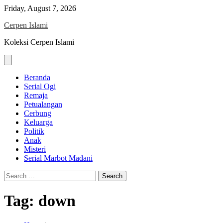
Skip
Friday, August 7, 2026
to
Cerpen Islami
content
Koleksi Cerpen Islami
Beranda
Serial Ogi
Remaja
Petualangan
Cerbung
Keluarga
Politik
Anak
Misteri
Serial Marbot Madani
Search
for:
Tag:
down