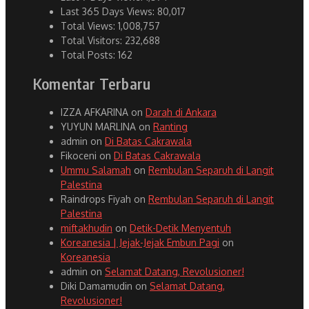
Last 365 Days Views:
80,017
Total Views:
1,008,757
Total Visitors:
232,688
Total Posts:
162
Komentar Terbaru
IZZA AFKARINA
on
Darah di Ankara
YUYUN MARLINA
on
Ranting
admin
on
Di Batas Cakrawala
Fikoceni
on
Di Batas Cakrawala
Ummu Salamah
on
Rembulan Separuh di Langit
Palestina
Raindrops Fiyah
on
Rembulan Separuh di Langit
Palestina
miftakhudin
on
Detik-Detik Menyentuh
Koreanesia | Jejak-Jejak Embun Pagi
on
Koreanesia
admin
on
Selamat Datang, Revolusioner!
Diki Damamudin
on
Selamat Datang,
Revolusioner!