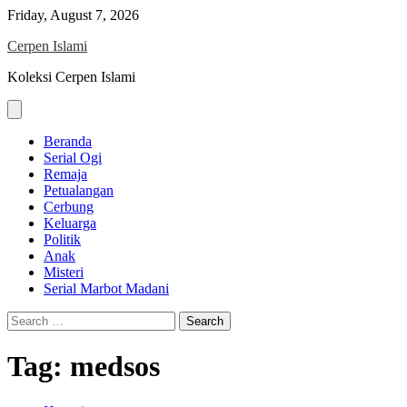
Skip
Friday, August 7, 2026
to
Cerpen Islami
content
Koleksi Cerpen Islami
Beranda
Serial Ogi
Remaja
Petualangan
Cerbung
Keluarga
Politik
Anak
Misteri
Serial Marbot Madani
Search
for:
Tag:
medsos