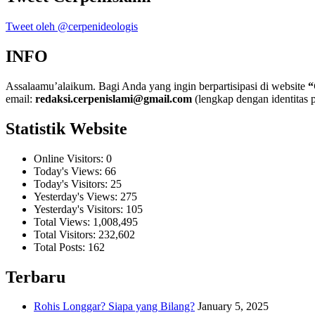
Tweet oleh @cerpenideologis
INFO
Assalaamu’alaikum. Bagi Anda yang ingin berpartisipasi di website
“
email:
redaksi.cerpenislami@gmail.com
(lengkap dengan identitas p
Statistik Website
Online Visitors:
0
Today's Views:
66
Today's Visitors:
25
Yesterday's Views:
275
Yesterday's Visitors:
105
Total Views:
1,008,495
Total Visitors:
232,602
Total Posts:
162
Terbaru
Rohis Longgar? Siapa yang Bilang?
January 5, 2025