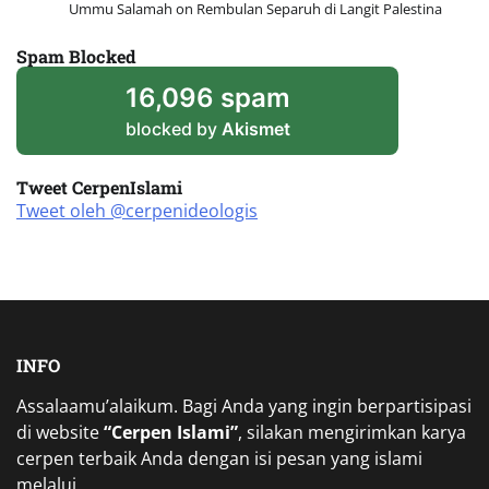
Ummu Salamah
on
Rembulan Separuh di Langit Palestina
Spam Blocked
16,096 spam
blocked by
Akismet
Tweet CerpenIslami
Tweet oleh @cerpenideologis
INFO
Assalaamu’alaikum. Bagi Anda yang ingin berpartisipasi
di website
“Cerpen Islami”
, silakan mengirimkan karya
cerpen terbaik Anda dengan isi pesan yang islami
melalui