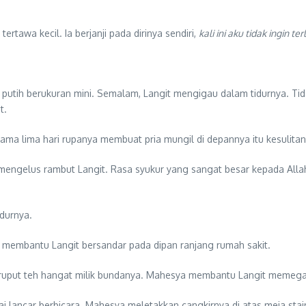
 tertawa kecil. Ia berjanji pada dirinya sendiri,
kali ini aku tidak ingin te
ih berukuran mini. Semalam, Langit mengigau dalam tidurnya. Tidak 
t.
lama lima hari rupanya membuat pria mungil di depannya itu kesulitan
engelus rambut Langit. Rasa syukur yang sangat besar kepada Allah
idurnya.
membantu Langit bersandar pada dipan ranjang rumah sakit.
eruput teh hangat milik bundanya. Mahesya membantu Langit memega
i lancar berbicara. Mahesya meletakkan cangkirnya di atas meja stai