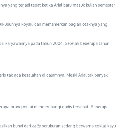
a yang terjadi tepat ketika Arial baru masuk kuliah semester
a. Ubun-ubunnya koyak, dan memamerkan bagian otaknya yang
rupsi karyawannya pada tahun 2004. Setelah beberapa tahun
ris tak ada kesalahan di dalamnya. Meski Arial tak banyak
erapa orang mulai mengerubungi gadis tersebut. Beberapa
silkan bunyi dari
cello
berukuran sedang berwarna coklat kayu