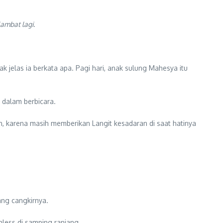
rlambat lagi.
jelas ia berkata apa. Pagi hari, anak sulung Mahesya itu
 dalam berbicara.
, karena masih memberikan Langit kesadaran di saat hatinya
ng cangkirnya.
nless di samping ranjang.