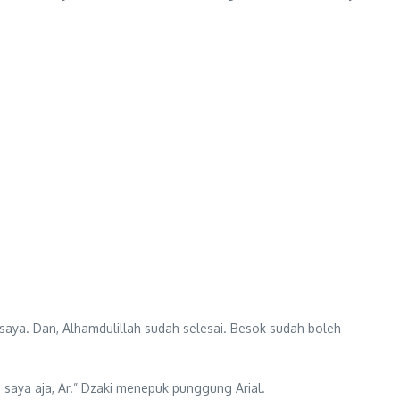
i saya. Dan, Alhamdulillah sudah selesai. Besok sudah boleh
i saya aja, Ar.” Dzaki menepuk punggung Arial.