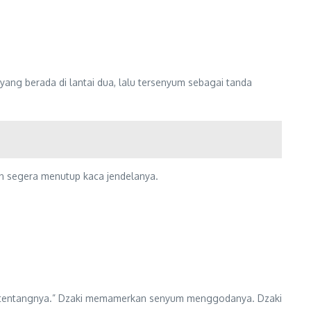
 yang berada di lantai dua, lalu tersenyum sebagai tanda
dan segera menutup kaca jendelanya.
nfo tentangnya.” Dzaki memamerkan senyum menggodanya. Dzaki