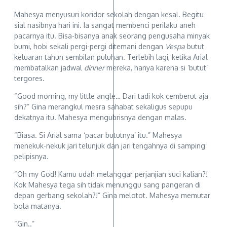
Mahesya menyusuri koridor sekolah dengan kesal. Begitu
sial nasibnya hari ini. Ia sangat membenci perilaku aneh
pacarnya itu. Bisa-bisanya anak seorang pengusaha minyak
bumi, hobi sekali pergi-pergi ditemani dengan
Vespa
butut
keluaran tahun sembilan puluhan. Terlebih lagi, ketika Arial
membatalkan jadwal
dinner
mereka, hanya karena si ‘butut’
tergores.
“Good morning, my little angle… Dari tadi kok cemberut aja
sih?” Gina merangkul mesra sahabat sekaligus sepupu
dekatnya itu. Mahesya mengubrisnya dengan malas.
“Biasa. Si Arial sama ‘pacar bututnya’ itu.” Mahesya
menekuk-nekuk jari telunjuk dan jari tengahnya di samping
pelipisnya.
“Oh my God! Kamu udah melanggar perjanjian suci kalian?!
Kok Mahesya tega sih tidak menunggu sang pangeran di
depan gerbang sekolah?!” Gina melotot. Mahesya memutar
bola matanya.
“Gin..”