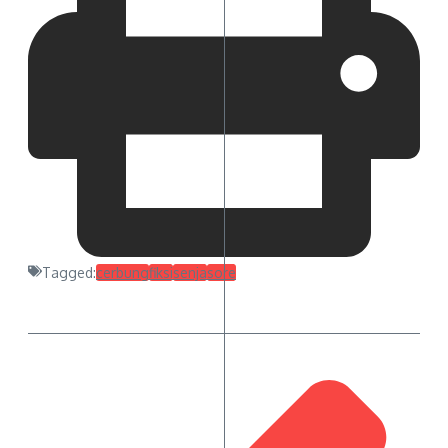
Tagged:
cerbung
fiksi
senja
sore