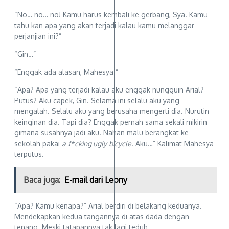
“No… no… no! Kamu harus kembali ke gerbang, Sya. Kamu
tahu kan apa yang akan terjadi kalau kamu melanggar
perjanjian ini?”
“Gin…”
“Enggak ada alasan, Mahesya.”
“Apa? Apa yang terjadi kalau aku enggak nungguin Arial?
Putus? Aku capek, Gin. Selama ini selalu aku yang
mengalah. Selalu aku yang berusaha mengerti dia. Nurutin
keinginan dia. Tapi dia? Enggak pernah sama sekali mikirin
gimana susahnya jadi aku. Nahan malu berangkat ke
sekolah pakai
a
f*cking ugly
bicycle
. Aku…” Kalimat Mahesya
terputus.
Baca juga:
E-mail dari Leony
“Apa? Kamu kenapa?” Arial berdiri di belakang keduanya.
Mendekapkan kedua tangannya di atas dada dengan
tenang. Meski tatapannya tak lagi teduh.