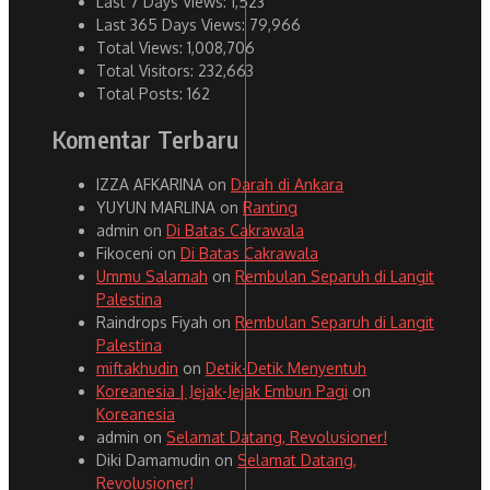
Last 7 Days Views:
1,523
Last 365 Days Views:
79,966
Total Views:
1,008,706
Total Visitors:
232,663
Total Posts:
162
Komentar Terbaru
IZZA AFKARINA
on
Darah di Ankara
YUYUN MARLINA
on
Ranting
admin
on
Di Batas Cakrawala
Fikoceni
on
Di Batas Cakrawala
Ummu Salamah
on
Rembulan Separuh di Langit
Palestina
Raindrops Fiyah
on
Rembulan Separuh di Langit
Palestina
miftakhudin
on
Detik-Detik Menyentuh
Koreanesia | Jejak-Jejak Embun Pagi
on
Koreanesia
admin
on
Selamat Datang, Revolusioner!
Diki Damamudin
on
Selamat Datang,
Revolusioner!