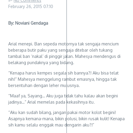
No Comments
February 26, 2015
07:10
By: Noviani Gendaga
Arial menepi. Ban sepeda motornya tak sengaja mencium
beberapa butir paku yang sengaja ditebar oleh tukang
tambal ban ‘nakal’ di pinggir jalan. Mahesya mendengus di
belakang pundaknya yang bidang.
“Kenapa harus kempes segala sih bannya?! Aku bisa telat
nih!” Mahesya menggelung rambut emasnya, hingga tak
bersentuhan dengan leher mulusnya.
“Maaf ya, Sayang… Aku juga tidak tahu kalau akan begini
jadinya…” Arial memelas pada kekasihnya itu.
“Aku kan sudah bilang, jangan pakai motor kolot begini!
Asapnya kemana-mana, bikin polusi, bikin rusak kulit! Kenapa
sih kamu selalu enggak mau dengarin aku?!”