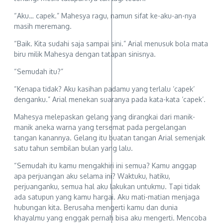
“Aku… capek.” Mahesya ragu, namun sifat ke-aku-an-nya
masih meremang.
“Baik. Kita sudahi saja sampai sini.” Arial menusuk bola mata
biru milik Mahesya dengan tatapan sinisnya.
“Semudah itu?”
“Kenapa tidak? Aku kasihan padamu yang terlalu ‘capek’
denganku.” Arial menekan suaranya pada kata-kata ‘capek’.
Mahesya melepaskan gelang yang dirangkai dari manik-
manik aneka warna yang tersemat pada pergelangan
tangan kanannya. Gelang itu buatan tangan Arial semenjak
satu tahun sembilan bulan yang lalu.
“Semudah itu kamu mengakhiri ini semua? Kamu anggap
apa perjuangan aku selama ini? Waktuku, hatiku,
perjuanganku, semua hal aku lakukan untukmu. Tapi tidak
ada satupun yang kamu hargai. Aku mati-matian menjaga
hubungan kita. Berusaha mengerti kamu dan dunia
khayalmu yang enggak pernah bisa aku mengerti. Mencoba