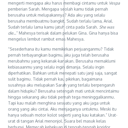
mengerti mengapa aku harus membagi cintamu untuk
Vespa
pemberian Sarah. Mengapa seolah kamu tidak pernah
berusaha untuk melupakannya? Ada aku yang selalu
berusaha membuatmu bangkit. Sudah terlalu lama, Arial.
Sudah terlalu lama kamu jatuh cinta pada Sarah.
She was
die
…” Mahesya terisak dalam pelukan Gina. Gina hanya bisa
mengelus lembut rambut emas Mahesya.
“Sesederhana itu kamu memikirkan perjuanganmu? Tidak
pernah terbayangkan bagimu, aku juga telah berusaha
merubahmu yang kekanak-kanakan. Berusaha memaklumi
kebiasaanmu yang selalu ingin dimanja. Selalu ingin
diperhatikan. Bahkan untuk menepati satu janji saja, sangat
sulit bagimu. Tidak pernah kau pikirkan, bagaimana
susahnya aku melupakan Sarah yang terlalu berpengaruh
dalam hidupku? Berusaha setengah mati untuk mencintaimu
hingga sekarang aku tidak pernah tega meninggalkanmu.
Tapi kau malah menghina sesuatu yang aku jaga untuk
orang yang aku cintai. Aku menjaganya untukmu. Meski itu
hanya sebuah motor kolot seperti yang kau katakan.” Urat-
urat di tangan Arial menonjol. Suara bel masuk kelas
berbunyi. Memecah kebekuan di tengah-tengah koridor