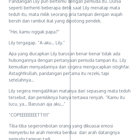
Pandangan Lily pun bertemu dengan pemuda itu. Dunia
seperti berhenti beberapa detik saat Lily menatap mata
teduh itu, mata milik seorang pria tampan dengan wajah
bersih dan rambut ikal yang dipotong pendek.
“Hei, kamu nggak papa?”
Lily tergagap. “A-aku… Lily.”
Apa yang diucapkan Lily barusan benar-benar tidak ada
hubungannya dengan pertanyaan pemuda tampan itu. Lily
kemudian menyadarinya dan segera mengucapkan istighfar.
Astaghfirullah, pandangan pertama itu rezeki, tapi
setelahnya…
Lily segera mengalihkan matanya dari sepasang mata teduh
tersebut, dan pemiliknya hanya tertawa renyah. “Kamu itu
lucu, ya… Barusan aja aku…”
“COPEEEEEEEETT!!!!”
Tiba-tiba segerombolan orang yang dikuasai emosi
menyerbu ke arah mereka berdua dari arah datangnya
pemuda tampan tadi.