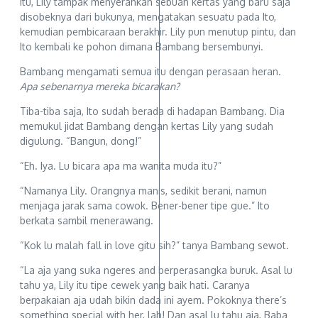
itu, Lily tampak menyerahkan sebuah kertas yang baru saja
disobeknya dari bukunya, mengatakan sesuatu pada Ito,
kemudian pembicaraan berakhir. Lily pun menutup pintu, dan
Ito kembali ke pohon dimana Bambang bersembunyi.
Bambang mengamati semua itu dengan perasaan heran.
Apa sebenarnya mereka bicarakan?
Tiba-tiba saja, Ito sudah berada di hadapan Bambang. Dia
memukul jidat Bambang dengan kertas Lily yang sudah
digulung. “Bangun, dong!”
“Eh. Iya. Lu bicara apa ma wanita muda itu?”
“Namanya Lily. Orangnya manis, sedikit berani, namun
menjaga jarak sama cowok. Bener-bener tipe gue.” Ito
berkata sambil menerawang.
“Kok lu malah fall in love gitu sih?” tanya Bambang sewot.
“La aja yang suka ngeres and berperasangka buruk. Asal lu
tahu ya, Lily itu tipe cewek yang baik hati. Caranya
berpakaian aja udah bikin dada ini ayem. Pokoknya there’s
something special with her, lah! Dan asal lu tahu aja, Baba