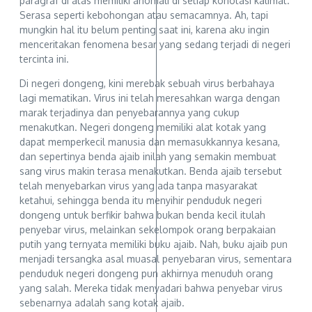
paragraf di atas memiliki anomali di setiap konotasi kalimat.
Serasa seperti kebohongan atau semacamnya. Ah, tapi
mungkin hal itu belum penting saat ini, karena aku ingin
menceritakan fenomena besar yang sedang terjadi di negeri
tercinta ini.
Di negeri dongeng, kini merebak sebuah virus berbahaya
lagi mematikan. Virus ini telah meresahkan warga dengan
marak terjadinya dan penyebarannya yang cukup
menakutkan. Negeri dongeng memiliki alat kotak yang
dapat memperkecil manusia dan memasukkannya kesana,
dan sepertinya benda ajaib inilah yang semakin membuat
sang virus makin terasa menakutkan. Benda ajaib tersebut
telah menyebarkan virus yang ada tanpa masyarakat
ketahui, sehingga benda itu menyihir penduduk negeri
dongeng untuk berfikir bahwa bukan benda kecil itulah
penyebar virus, melainkan sekelompok orang berpakaian
putih yang ternyata memiliki buku ajaib. Nah, buku ajaib pun
menjadi tersangka asal muasal penyebaran virus, sementara
penduduk negeri dongeng pun akhirnya menuduh orang
yang salah. Mereka tidak menyadari bahwa penyebar virus
sebenarnya adalah sang kotak ajaib.