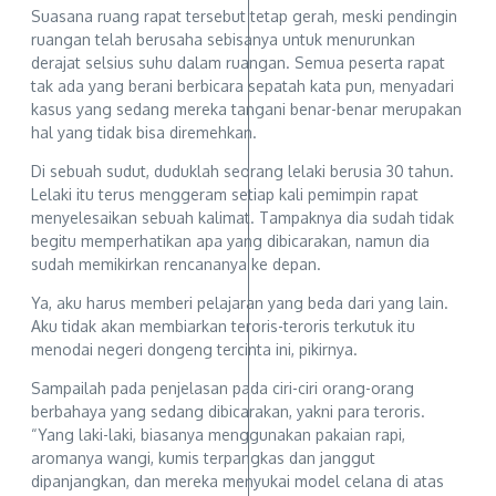
Suasana ruang rapat tersebut tetap gerah, meski pendingin
ruangan telah berusaha sebisanya untuk menurunkan
derajat selsius suhu dalam ruangan. Semua peserta rapat
tak ada yang berani berbicara sepatah kata pun, menyadari
kasus yang sedang mereka tangani benar-benar merupakan
hal yang tidak bisa diremehkan.
Di sebuah sudut, duduklah seorang lelaki berusia 30 tahun.
Lelaki itu terus menggeram setiap kali pemimpin rapat
menyelesaikan sebuah kalimat. Tampaknya dia sudah tidak
begitu memperhatikan apa yang dibicarakan, namun dia
sudah memikirkan rencananya ke depan.
Ya, aku harus memberi pelajaran yang beda dari yang lain.
Aku tidak akan membiarkan teroris-teroris terkutuk itu
menodai negeri dongeng tercinta ini, pikirnya.
Sampailah pada penjelasan pada ciri-ciri orang-orang
berbahaya yang sedang dibicarakan, yakni para teroris.
“Yang laki-laki, biasanya menggunakan pakaian rapi,
aromanya wangi, kumis terpangkas dan janggut
dipanjangkan, dan mereka menyukai model celana di atas