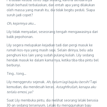
telah berhasil terbalaskan, dan entah apa yang dilakukan
oleh massa yang marah itu, dia tidak begitu peduli. Siapa
suruh jadi copet?
Oh, kejamnya aku…
Lily tidak menyadari, seseorang tengah mengawasinya dari
balik pepohonan.
Lily segera melupakan kejadian tadi dan pergi masuk ke
rumah kos-nya yang masih sepi. Selain dirinya, belu ada
penghuni kos lain yang sudah pulang kuliah. Lily sedang
hendak masuk ke dalam kamarnya, ketika tiba-tiba pintu bel
berbunyi.
Ting.. tong…
Lily menggerutu sejenak.
Ah, belum lagi bajuku bersih!
Tapi
kemudian, dia mendesah keras.
Astaghfirullah, kenapa aku
terlalu emosi, ya?
Saat Lily membuka pintu, dia melihat seorang lelaki berusia
30-an sedang tersenyum. Lelaki itu menggunakan baju