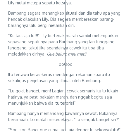
Lily mulai melepa sepatu ketsnya.
Bambang segera menangkap situasi dan dia tahu apa yang
hendak dilakukan Lily. Dia segera membereskan barang-
barangnya lalu pergi melarikan diri.
“Ke laut aja lu!!!” Lily berteriak marah sambil melemparkan
sepasang sepatunya pada Bambang yang lari tunggang
langgang, takut jika seandainya cewek itu tiba-tiba
meledakkan dirinya.
Gue belum mau mati!
ooOoo
Ito tertawa keras-keras mendengar rekaman suara itu
sekaligus penjelasan yang dibuat oleh Bambang.
“Lu gokil banget, men! Lagian, cewek semanis itu lu lukain
hatinya, ya pasti bakalan marah, dan nggak begitu saja
menunjukkan bahwa dia itu teroris!”
Bambang hanya memandang kawannya sewot. Bukannya
bersimpati, Ito malah meledeknya. “Lu sengak banget sih?”
“Sori, sori Bang, gue cuma lucu aja denger lu sekonyol itu!”