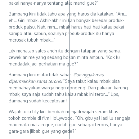
pakai nanya-nanya tentang alat mandi gue?”
Bambang kini tidak tahu apa yang harus dia katakan. “Am…
eh… Gini mbak. Akhir-akhir ini kan banyak beredar produk-
produk palsu. Nah, mm… mbak harus hati-hati kalau pakai
sampo atau sabun, soalnya produk-produk itu hanya
merusak tubuh mbak…”
Lily menatap sales aneh itu dengan tatapan yang sama,
cewek anime yang sedang bosan minta ampun. “Kok lu
mendadak jadi perhatian ma gue?”
Bambang kini mulai tidak sabar.
Gue nggak mau
dipermainkan sama teroris!
“Saya takut kalau mbak bisa
membahayakan warga negri dongeng! Dari pakaian karung
mbak, saya saja sudah tahu kalau mbak ini teror…” Ups,
Bambang sudah keceplosan!
Wajah lucu Lily kini berubah menjadi wajah seram khas
tokoh zombie di film Hollywood. “Oh, gitu ya! Jadi lu sengaja
mau mata-matain gue, nuduh gue sebagai teroris, hanya
gara-gara jilbab gue yang gede?”