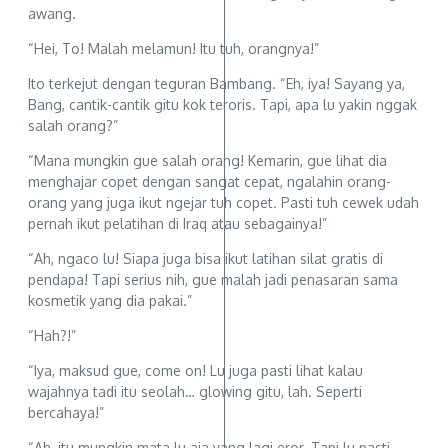
awang.
“Hei, To! Malah melamun! Itu tuh, orangnya!”
Ito terkejut dengan teguran Bambang. “Eh, iya! Sayang ya,
Bang, cantik-cantik gitu kok teroris. Tapi, apa lu yakin nggak
salah orang?”
“Mana mungkin gue salah orang! Kemarin, gue lihat dia
menghajar copet dengan sangat cepat, ngalahin orang-
orang yang juga ikut ngejar tuh copet. Pasti tuh cewek udah
pernah ikut pelatihan di Iraq atau sebagainya!”
“Ah, ngaco lu! Siapa juga bisa ikut latihan silat gratis di
pendapa! Tapi serius nih, gue malah jadi penasaran sama
kosmetik yang dia pakai.”
“Hah?!”
“Iya, maksud gue, come on! Lu juga pasti lihat kalau
wajahnya tadi itu seolah… glowing gitu, lah. Seperti
bercahaya!”
“Ah, itu mungkin mata lu aja yang lagi eror. Tapi lu pasti