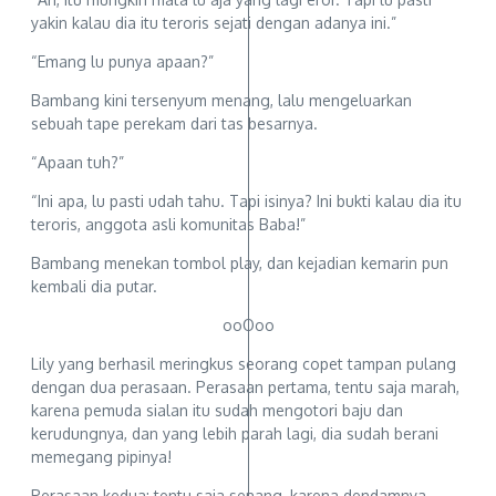
yakin kalau dia itu teroris sejati dengan adanya ini.”
“Emang lu punya apaan?”
Bambang kini tersenyum menang, lalu mengeluarkan
sebuah tape perekam dari tas besarnya.
“Apaan tuh?”
“Ini apa, lu pasti udah tahu. Tapi isinya? Ini bukti kalau dia itu
teroris, anggota asli komunitas Baba!”
Bambang menekan tombol play, dan kejadian kemarin pun
kembali dia putar.
ooOoo
Lily yang berhasil meringkus seorang copet tampan pulang
dengan dua perasaan. Perasaan pertama, tentu saja marah,
karena pemuda sialan itu sudah mengotori baju dan
kerudungnya, dan yang lebih parah lagi, dia sudah berani
memegang pipinya!
Perasaan kedua: tentu saja senang, karena dendamnya