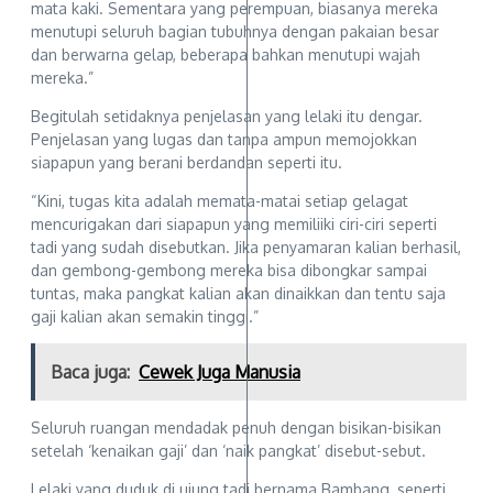
mata kaki. Sementara yang perempuan, biasanya mereka
menutupi seluruh bagian tubuhnya dengan pakaian besar
dan berwarna gelap, beberapa bahkan menutupi wajah
mereka.”
Begitulah setidaknya penjelasan yang lelaki itu dengar.
Penjelasan yang lugas dan tanpa ampun memojokkan
siapapun yang berani berdandan seperti itu.
“Kini, tugas kita adalah memata-matai setiap gelagat
mencurigakan dari siapapun yang memiliiki ciri-ciri seperti
tadi yang sudah disebutkan. Jika penyamaran kalian berhasil,
dan gembong-gembong mereka bisa dibongkar sampai
tuntas, maka pangkat kalian akan dinaikkan dan tentu saja
gaji kalian akan semakin tinggi.”
Baca juga:
Cewek Juga Manusia
Seluruh ruangan mendadak penuh dengan bisikan-bisikan
setelah ‘kenaikan gaji’ dan ‘naik pangkat’ disebut-sebut.
Lelaki yang duduk di ujung tadi bernama Bambang, seperti