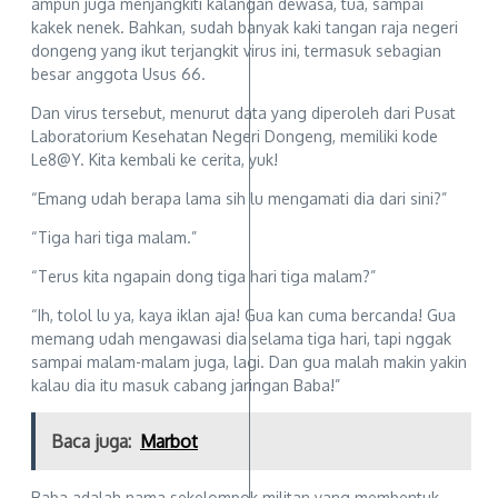
ampun juga menjangkiti kalangan dewasa, tua, sampai
kakek nenek. Bahkan, sudah banyak kaki tangan raja negeri
dongeng yang ikut terjangkit virus ini, termasuk sebagian
besar anggota Usus 66.
Dan virus tersebut, menurut data yang diperoleh dari Pusat
Laboratorium Kesehatan Negeri Dongeng, memiliki kode
Le8@Y. Kita kembali ke cerita, yuk!
“Emang udah berapa lama sih lu mengamati dia dari sini?”
“Tiga hari tiga malam.”
“Terus kita ngapain dong tiga hari tiga malam?”
“Ih, tolol lu ya, kaya iklan aja! Gua kan cuma bercanda! Gua
memang udah mengawasi dia selama tiga hari, tapi nggak
sampai malam-malam juga, lagi. Dan gua malah makin yakin
kalau dia itu masuk cabang jaringan Baba!”
Baca juga:
Marbot
Baba adalah nama sekelompok militan yang membentuk