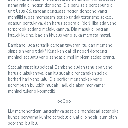
nama raja di negeri dongeng. Dia baru saja bergabung di
unit Usus 66, tangan penguasa negeri dongeng yang
memiliki tugas membasmi setiap tindak terorisme sekecil
apapun bentuknya, dan harus segera di-‘dor!’ jika ada yang
terpergok sedang melakukannya. Dia masuk di bagian
intelek kucing, bagian khusus yang suka memata-matai.
Bambang juga tertarik dengan tawaran itu, dan memang
siapa sih yang tidak? Kenaikan gaji di negeri dongeng
menjadi sesuatu yang sangat diimpi-impikan setiap orang.
Setelah rapat itu selesai, Bambang sudah tahu apa yang
harus dilakukannya, dan itu sudah direncanakan sejak
berhari-hari yang lalu. Dia berfikir menangkap yang
perempuan itu lebih mudah. Jadi, dia akan menyamar
menjadi tukang kosmetik!
ooOoo
Lily menghentikan langkahnya saat dia mendapati setangkai
bunga berwarna kuning tersebut dijual di pinggir jalan oleh
seorang ibu-ibu.