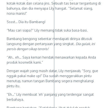
kotak-kotak dan celana jins. Sebuah tas besar tergantung di
bahunya, dan dia menyapa Lily hangat. “Selamat siang,
nona manis!”
Sssst… Dia itu Bambang!
“Mau cari siapa?” Lily memang tidak suka basa-basi.
Bambang bengong sebentar mendapati dirinya ditusuk
langsung dengan pertanyaan yang singkat.
Dia galak, ini
persis dengan sikap teroris!
“Ah.. eh… Saya kemari hendak menawarkan kepada Anda
produk kosmetik kami.”
Dengan wajah yang masih datar, Lily menjawab, “Sory, gue
nggak pakai make up!” Dia sudah menggerakkan pintu
menutup, namun tangan Bambang segera menghalangi
pintu itu.
“Eh…” Lily membuat ‘eh’ panjang yang terdengar sangat
berbahaya.
Bambang bertahan. “Setidaknya, lihat dululah produk-