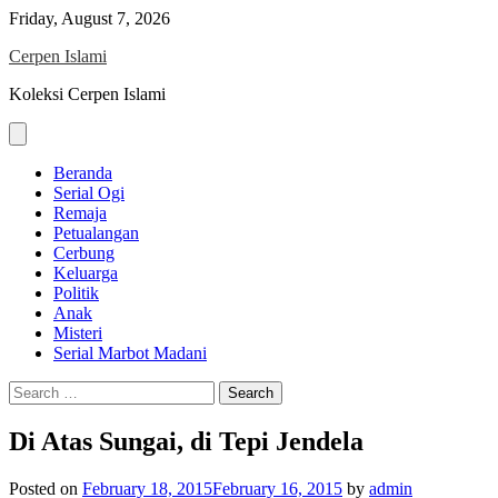
Skip
Friday, August 7, 2026
to
Cerpen Islami
content
Koleksi Cerpen Islami
Beranda
Serial Ogi
Remaja
Petualangan
Cerbung
Keluarga
Politik
Anak
Misteri
Serial Marbot Madani
Search
for:
Di Atas Sungai, di Tepi Jendela
Posted on
February 18, 2015
February 16, 2015
by
admin