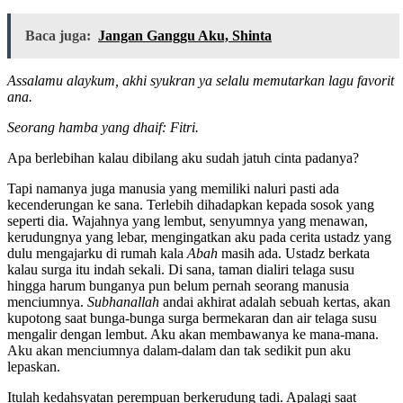
Baca juga:
Jangan Ganggu Aku, Shinta
Assalamu alaykum, akhi syukran ya selalu memutarkan lagu favorit
ana.
Seorang hamba yang dhaif: Fitri.
Apa berlebihan kalau dibilang aku sudah jatuh cinta padanya?
Tapi namanya juga manusia yang memiliki naluri pasti ada
kecenderungan ke sana. Terlebih dihadapkan kepada sosok yang
seperti dia. Wajahnya yang lembut, senyumnya yang menawan,
kerudungnya yang lebar, mengingatkan aku pada cerita ustadz yang
dulu mengajarku di rumah kala
Abah
masih ada. Ustadz berkata
kalau surga itu indah sekali. Di sana, taman dialiri telaga susu
hingga harum bunganya pun belum pernah seorang manusia
menciumnya.
Subhanallah
andai akhirat adalah sebuah kertas, akan
kupotong saat bunga-bunga surga bermekaran dan air telaga susu
mengalir dengan lembut. Aku akan membawanya ke mana-mana.
Aku akan menciumnya dalam-dalam dan tak sedikit pun aku
lepaskan.
Itulah kedahsyatan perempuan berkerudung tadi. Apalagi saat