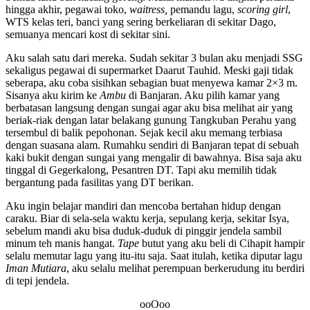
hingga akhir, pegawai toko,
waitress,
pemandu lagu,
scoring girl
,
WTS kelas teri, banci yang sering berkeliaran di sekitar Dago,
semuanya mencari kost di sekitar sini.
Aku salah satu dari mereka. Sudah sekitar 3 bulan aku menjadi SSG
sekaligus pegawai di supermarket Daarut Tauhid. Meski gaji tidak
seberapa, aku coba sisihkan sebagian buat menyewa kamar 2×3 m.
Sisanya aku kirim ke
Ambu
di Banjaran. Aku pilih kamar yang
berbatasan langsung dengan sungai agar aku bisa melihat air yang
beriak-riak dengan latar belakang gunung Tangkuban Perahu yang
tersembul di balik pepohonan. Sejak kecil aku memang terbiasa
dengan suasana alam. Rumahku sendiri di Banjaran tepat di sebuah
kaki bukit dengan sungai yang mengalir di bawahnya. Bisa saja aku
tinggal di Gegerkalong, Pesantren DT. Tapi aku memilih tidak
bergantung pada fasilitas yang DT berikan.
Aku ingin belajar mandiri dan mencoba bertahan hidup dengan
caraku. Biar di sela-sela waktu kerja, sepulang kerja, sekitar Isya,
sebelum mandi aku bisa duduk-duduk di pinggir jendela sambil
minum teh manis hangat.
Tape
butut yang aku beli di Cihapit hampir
selalu memutar lagu yang itu-itu saja. Saat itulah, ketika diputar lagu
Iman Mutiara
, aku selalu melihat perempuan berkerudung itu berdiri
di tepi jendela.
ooOoo