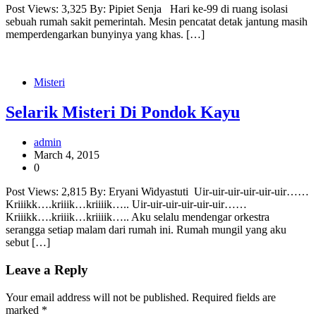
Post Views: 3,325 By: Pipiet Senja Hari ke-99 di ruang isolasi
sebuah rumah sakit pemerintah. Mesin pencatat detak jantung masih
memperdengarkan bunyinya yang khas. […]
Misteri
Selarik Misteri Di Pondok Kayu
admin
March 4, 2015
0
Post Views: 2,815 By: Eryani Widyastuti Uir-uir-uir-uir-uir-uir……
Kriiikk….kriiik…kriiiik….. Uir-uir-uir-uir-uir-uir……
Kriiikk….kriiik…kriiiik….. Aku selalu mendengar orkestra
serangga setiap malam dari rumah ini. Rumah mungil yang aku
sebut […]
Leave a Reply
Your email address will not be published.
Required fields are
marked
*