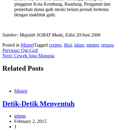
pinggiran Kota Kembang, Bandung. Pengamat dan
pemerhati dunia gaib meski belum pernah bertemu
dengan makhluk gaib.
Sumber: Majalah SOBAT Muda, Edisi 20/Juni 2006
Posted in
Misteri
Tagged
cerpen
,
fiksi
,
islam
,
misteri
,
remaja
Post
Previous:
Ogi-Gol!
Next:
Cewek Juga Manusia
navigation
Related Posts
Misteri
Detik-Detik Menyentuh
admin
February 2, 2015
1