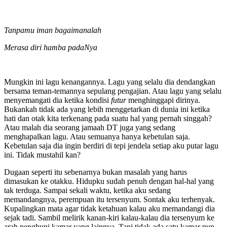
Tanpamu iman bagaimanalah
Merasa diri hamba padaNya
Mungkin ini lagu kenangannya. Lagu yang selalu dia dendangkan
bersama teman-temannya sepulang pengajian. Atau lagu yang selalu
menyemangati dia ketika kondisi
futur
menghinggapi dirinya.
Bukankah tidak ada yang lebih menggetarkan di dunia ini ketika
hati dan otak kita terkenang pada suatu hal yang pernah singgah?
Atau malah dia seorang jamaah DT juga yang sedang
menghapalkan lagu. Atau semuanya hanya kebetulan saja.
Kebetulan saja dia ingin berdiri di tepi jendela setiap aku putar lagu
ini. Tidak mustahil kan?
Dugaan seperti itu sebenarnya bukan masalah yang harus
dimasukan ke otakku. Hidupku sudah penuh dengan hal-hal yang
tak terduga. Sampai sekali waktu, ketika aku sedang
memandangnya, perempuan itu tersenyum. Sontak aku terhenyak.
Kupalingkan mata agar tidak ketahuan kalau aku memandangi dia
sejak tadi. Sambil melirik kanan-kiri kalau-kalau dia tersenyum ke
arah penghuni kamar yang lainnya. Tapi tidak ada satu kamar pun