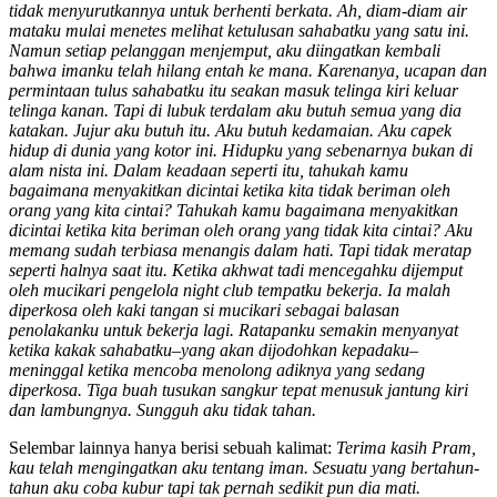
tidak menyurutkannya untuk berhenti berkata. Ah, diam-diam air
mataku mulai menetes melihat ketulusan sahabatku yang satu ini.
Namun setiap pelanggan menjemput, aku diingatkan kembali
bahwa imanku telah hilang entah ke mana. Karenanya, ucapan dan
permintaan tulus sahabatku itu seakan masuk telinga kiri keluar
telinga kanan. Tapi di lubuk terdalam aku butuh semua yang dia
katakan. Jujur aku butuh itu. Aku butuh kedamaian. Aku capek
hidup di dunia yang kotor ini. Hidupku yang sebenarnya bukan di
alam nista ini. Dalam keadaan seperti itu, tahukah kamu
bagaimana menyakitkan dicintai ketika kita tidak beriman oleh
orang yang kita cintai? Tahukah kamu bagaimana menyakitkan
dicintai ketika kita beriman oleh orang yang tidak kita cintai? Aku
memang sudah terbiasa menangis dalam hati. Tapi tidak meratap
seperti halnya saat itu. Ketika akhwat tadi mencegahku dijemput
oleh mucikari pengelola night club tempatku bekerja. Ia malah
diperkosa oleh kaki tangan si mucikari sebagai balasan
penolakanku untuk bekerja lagi. Ratapanku semakin menyanyat
ketika kakak sahabatku–yang akan dijodohkan kepadaku–
meninggal ketika mencoba menolong adiknya yang sedang
diperkosa. Tiga buah tusukan sangkur tepat menusuk jantung kiri
dan lambungnya. Sungguh aku tidak tahan.
Selembar lainnya hanya berisi sebuah kalimat:
Terima kasih Pram,
kau telah mengingatkan aku tentang iman. Sesuatu yang bertahun-
tahun aku coba kubur tapi tak pernah sedikit pun dia mati.