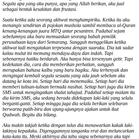
Segala apa yang aku punya, apa yang Allah berikan, aku jual
sebagai bentuk kesakitan dan frustasi.
Suatu ketika ada seorang akhwat menghampiriku. Ketika itu aku
menangis sendirian di pojokan mushola sambil membaca al-Quran
kenang-kenangan juara MTQ antar pesantren. Padahal sejam
sebelumnya aku baru memuaskan seorang babah pemilik
perusahaan kayu dari Semarang. Sungguh menggelikan ketika
akhwat tadi mengatakan terpesona dengan suaraku. Dia tak sadar
kalau mulut ini memang mendayu-dayu dan indah. Tapi
sebenarnya hatiku berdarah. Aku hanya bisa tersenyum getir. Tapi
kedekatan dia, cara dia memberikan perhatian, sungguh
merupakan bahasa kalbu yang baru bagiku. Aku terhenyak dan
mengingat kembali segala sesuatu yang ada jauh sebelum aku
datang ke kota ini. Setiap hari dia menemuiku. Setiap hari dia
memberi tulisan-tulisan bernada nasihat. Setiap hari juga dia kirim
SMS untuk mengingatkan shalat tahajud. Padahal setiap malam itu
dia kirim SMS, aku sedang berada didekapan laki-laki yang selalu
berganti-ganti. Setiap minggu juga dia selalu berikan selebaran
berwarna putih-biru dan ujung-ujungnya ajakan untuk ikut
Qudwah. Begitu dia bilang.
Aku makin takjub ketika dengan tulus dia menawarkan kakak laki-
lakinya kepadaku. Digenggamnya tanganku erat dan meluncurkan
kata-kata itu. Meski akhirnya dia tahu siapa sebenarnya aku tapi