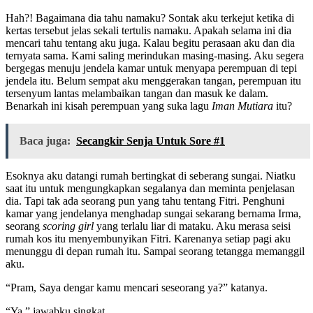
Hah?! Bagaimana dia tahu namaku? Sontak aku terkejut ketika di
kertas tersebut jelas sekali tertulis namaku. Apakah selama ini dia
mencari tahu tentang aku juga. Kalau begitu perasaan aku dan dia
ternyata sama. Kami saling merindukan masing-masing. Aku segera
bergegas menuju jendela kamar untuk menyapa perempuan di tepi
jendela itu. Belum sempat aku menggerakan tangan, perempuan itu
tersenyum lantas melambaikan tangan dan masuk ke dalam.
Benarkah ini kisah perempuan yang suka lagu
Iman Mutiara
itu?
Baca juga:
Secangkir Senja Untuk Sore #1
Esoknya aku datangi rumah bertingkat di seberang sungai. Niatku
saat itu untuk mengungkapkan segalanya dan meminta penjelasan
dia. Tapi tak ada seorang pun yang tahu tentang Fitri. Penghuni
kamar yang jendelanya menghadap sungai sekarang bernama Irma,
seorang
scoring girl
yang terlalu liar di mataku. Aku merasa seisi
rumah kos itu menyembunyikan Fitri. Karenanya setiap pagi aku
menunggu di depan rumah itu. Sampai seorang tetangga memanggil
aku.
“Pram, Saya dengar kamu mencari seseorang ya?” katanya.
“Ya,” jawabku singkat.