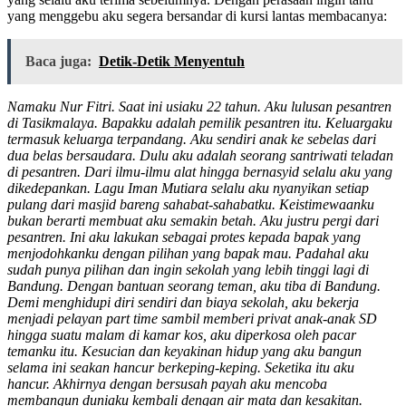
yang menggebu aku segera bersandar di kursi lantas membacanya:
Baca juga:
Detik-Detik Menyentuh
Namaku Nur Fitri. Saat ini usiaku 22 tahun. Aku lulusan pesantren
di Tasikmalaya. Bapakku adalah pemilik pesantren itu. Keluargaku
termasuk keluarga terpandang. Aku sendiri anak ke sebelas dari
dua belas bersaudara. Dulu aku adalah seorang santriwati teladan
di pesantren. Dari ilmu-ilmu alat hingga bernasyid selalu aku yang
dikedepankan. Lagu Iman Mutiara selalu aku nyanyikan setiap
pulang dari masjid bareng sahabat-sahabatku. Keistimewaanku
bukan berarti membuat aku semakin betah. Aku justru pergi dari
pesantren. Ini aku lakukan sebagai protes kepada bapak yang
menjodohkanku dengan pilihan yang bapak mau. Padahal aku
sudah punya pilihan dan ingin sekolah yang lebih tinggi lagi di
Bandung. Dengan bantuan seorang teman, aku tiba di Bandung.
Demi menghidupi diri sendiri dan biaya sekolah, aku bekerja
menjadi pelayan part time sambil memberi privat anak-anak SD
hingga suatu malam di kamar kos, aku diperkosa oleh pacar
temanku itu. Kesucian dan keyakinan hidup yang aku bangun
selama ini seakan hancur berkeping-keping. Seketika itu aku
hancur. Akhirnya dengan bersusah payah aku mencoba
membangun duniaku kembali dengan air mata dan kesakitan.