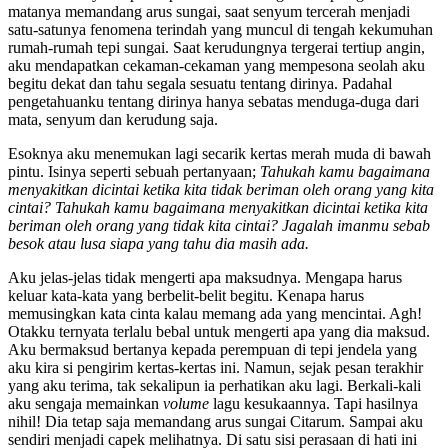
matanya memandang arus sungai, saat senyum tercerah menjadi
satu-satunya fenomena terindah yang muncul di tengah kekumuhan
rumah-rumah tepi sungai. Saat kerudungnya tergerai tertiup angin,
aku mendapatkan cekaman-cekaman yang mempesona seolah aku
begitu dekat dan tahu segala sesuatu tentang dirinya. Padahal
pengetahuanku tentang dirinya hanya sebatas menduga-duga dari
mata, senyum dan kerudung saja.
Esoknya aku menemukan lagi secarik kertas merah muda di bawah
pintu. Isinya seperti sebuah pertanyaan;
Tahukah kamu bagaimana
menyakitkan dicintai ketika kita tidak beriman oleh orang yang kita
cintai? Tahukah kamu bagaimana menyakitkan dicintai ketika kita
beriman oleh orang yang tidak kita cintai? Jagalah imanmu sebab
besok atau lusa siapa yang tahu dia masih ada.
Aku jelas-jelas tidak mengerti apa maksudnya. Mengapa harus
keluar kata-kata yang berbelit-belit begitu. Kenapa harus
memusingkan kata cinta kalau memang ada yang mencintai. Agh!
Otakku ternyata terlalu bebal untuk mengerti apa yang dia maksud.
Aku bermaksud bertanya kepada perempuan di tepi jendela yang
aku kira si pengirim kertas-kertas ini. Namun, sejak pesan terakhir
yang aku terima, tak sekalipun ia perhatikan aku lagi. Berkali-kali
aku sengaja memainkan
volume
lagu kesukaannya. Tapi hasilnya
nihil! Dia tetap saja memandang arus sungai Citarum. Sampai aku
sendiri menjadi capek melihatnya. Di satu sisi perasaan di hati ini