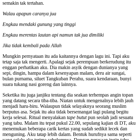
semakin tak tertahan.
Walau apapun caranya jua
Engkau mendaki gunung yang tinggi
Engkau merentas lautan api namun tak jua dimiliki
Jika tidak kembali pada Allah
Mungkin pernyataan itu ada kaitannya dengan lagu ini. Tapi aku
tetap saja tak mengerti. Apalagi sejak perempuan berkerudung itu
enggan perhatikan aku. Dia makin asyik dengan dunianya yang
sepi, dingin, hampa dalam kesenyapan malam, deru air sungai,
bulan purnama, siluet Tangkuban Perahu, suara kendaraan, bunyi
suara tukang nasi goreng dan lainnya.
Seketika itu juga janjiku tentang dia seakan terhempas angin topan
yang datang secara tiba-tiba. Niatan untuk mengenalnya lebih jauh
menjadi haru-biru. Walaupun tidak selayaknya seorang muslim
berputus asa. Sejak itu aku tidak bersemangat lagi pulang begitu
kerja selesai. Ritual menyalakan
tape
butut
pun seolah jadi sesuatu
yang tabu. Malam itu tepat pukul 22.00, sepulang kajian di DT, aku
menemukan beberapa carik kertas yang sudah sedikit lecek dan
menguning. Aku tatap lebih dalam. Bentuk hurufnya sama seperti
yang selalu aku terima sebelumnya. Dengan perasaan ingin tahu