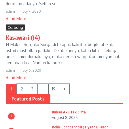
demikian adanya. Sebab se...
admin
July 7, 2020
Read More
Cerbung
Kasawari (14)
14 Mak e: Surgaku Surga di telapak kaki ibu, begitulah kata
ustad mushollah padaku. Dikatakannya, kalau kita—sebagai
anak—mendurhakainya, maka neraka yang akan menyambut
kematian kita. Namun kalau kit...
admin
July 6, 2020
Read More
1
2
3
...
19
Featured Posts
Bukan Aku Tak Cinta
1
August 8, 2026
Rohis Longgar? Siapa yang Bilang?