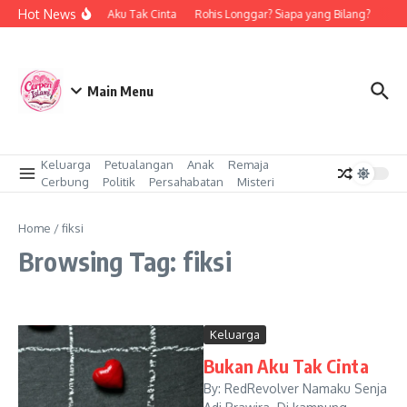
Skip to content
Hot News
Bukan Aku Tak Cinta
Rohis Longgar? Siapa yang Bilang?
Cint
Main Menu
Keluarga
Petualangan
Anak
Remaja
Cerbung
Politik
Persahabatan
Misteri
Home
/
fiksi
Browsing Tag: fiksi
Keluarga
Bukan Aku Tak Cinta
By: RedRevolver Namaku Senja