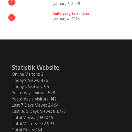
2
January 5, 2025
Cinta yang Salah Jalan
3
January 4, 2025
Statistik Website
Online Visitors:
2
Today's Views:
476
Today's Visitors:
95
Yesterday's Views:
528
Yesterday's Visitors:
142
Last 7 Days Views:
2,464
Last 365 Days Views:
80,727
Total Views:
1,010,045
Total Visitors:
232,993
Total Posts:
164