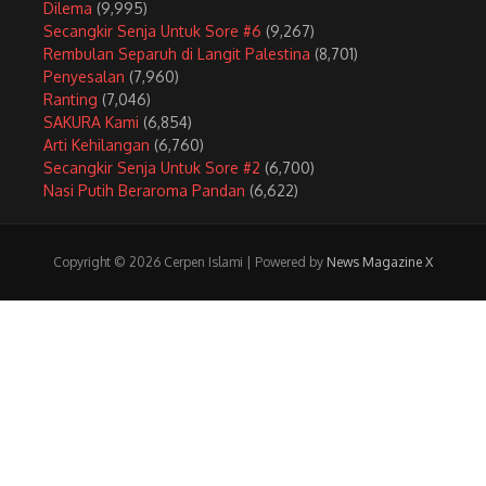
Dilema
(9,995)
Secangkir Senja Untuk Sore #6
(9,267)
Rembulan Separuh di Langit Palestina
(8,701)
Penyesalan
(7,960)
Ranting
(7,046)
SAKURA Kami
(6,854)
Arti Kehilangan
(6,760)
Secangkir Senja Untuk Sore #2
(6,700)
Nasi Putih Beraroma Pandan
(6,622)
Copyright © 2026 Cerpen Islami | Powered by
News Magazine X