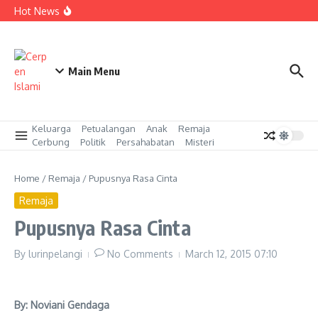
Skip to content
Kasawari (17)
Hot News
Kasawari (16)
Kasawari (15)
Main Menu
Keluarga
Petualangan
Anak
Remaja
Cerbung
Politik
Persahabatan
Misteri
Home
/
Remaja
/
Pupusnya Rasa Cinta
Remaja
Pupusnya Rasa Cinta
By
lurinpelangi
No Comments
March 12, 2015
07:10
By: Noviani Gendaga