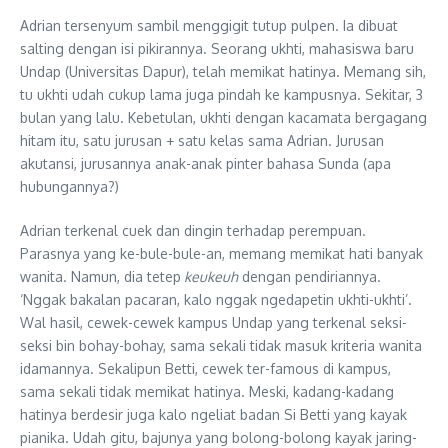
Adrian tersenyum sambil menggigit tutup pulpen. Ia dibuat
salting dengan isi pikirannya. Seorang ukhti, mahasiswa baru
Undap (Universitas Dapur), telah memikat hatinya. Memang sih,
tu ukhti udah cukup lama juga pindah ke kampusnya. Sekitar, 3
bulan yang lalu. Kebetulan, ukhti dengan kacamata bergagang
hitam itu, satu jurusan + satu kelas sama Adrian. Jurusan
akutansi, jurusannya anak-anak pinter bahasa Sunda (apa
hubungannya?)
Adrian terkenal cuek dan dingin terhadap perempuan.
Parasnya yang ke-bule-bule-an, memang memikat hati banyak
wanita. Namun, dia tetep
keuke
uh
dengan pendiriannya.
‘Nggak bakalan pacaran, kalo nggak ngedapetin ukhti-ukhti’.
Wal hasil, cewek-cewek kampus Undap yang terkenal seksi-
seksi bin bohay-bohay, sama sekali tidak masuk kriteria wanita
idamannya. Sekalipun Betti, cewek ter-famous di kampus,
sama sekali tidak memikat hatinya. Meski, kadang-kadang
hatinya berdesir juga kalo ngeliat badan Si Betti yang kayak
pianika. Udah gitu, bajunya yang bolong-bolong kayak jaring-