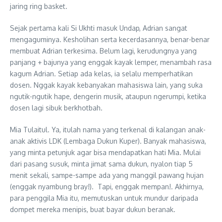
jaring ring basket.
Sejak pertama kali Si Ukhti masuk Undap, Adrian sangat
mengaguminya. Kesholihan serta kecerdasannya, benar-benar
membuat Adrian terkesima. Belum lagi, kerudungnya yang
panjang + bajunya yang enggak kayak lemper, menambah rasa
kagum Adrian. Setiap ada kelas, ia selalu memperhatikan
dosen. Nggak kayak kebanyakan mahasiswa lain, yang suka
ngutik-ngutik hape, dengerin musik, ataupun ngerumpi, ketika
dosen lagi sibuk berkhotbah.
Mia Tulaitul. Ya, itulah nama yang terkenal di kalangan anak-
anak aktivis LDK (Lembaga Dukun Kuper). Banyak mahasiswa,
yang minta petunjuk agar bisa mendapatkan hati Mia. Mulai
dari pasang susuk, minta jimat sama dukun, nyalon tiap 5
menit sekali, sampe-sampe ada yang manggil pawang hujan
(enggak nyambung bray!). Tapi, enggak mempan!. Akhirnya,
para penggila Mia itu, memutuskan untuk mundur daripada
dompet mereka menipis, buat bayar dukun beranak.