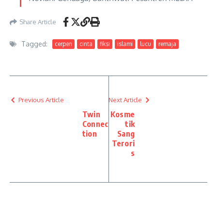
Share Article
Tagged:
cerpen
cinta
fiksi
islami
lucu
remaja
Previous Article
Next Article
Twin
Kosme
Connec
tik
tion
Sang
Terori
s