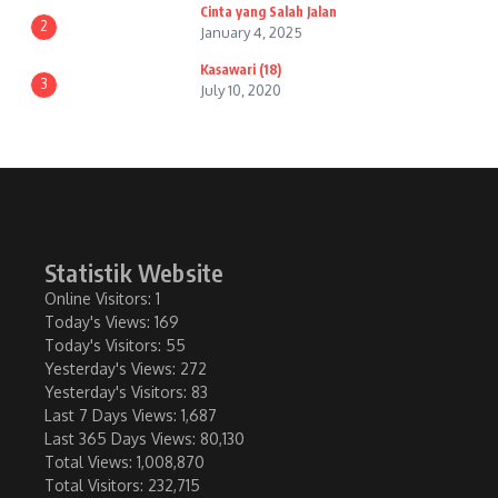
Cinta yang Salah Jalan
2
January 4, 2025
Kasawari (18)
3
July 10, 2020
Statistik Website
Online Visitors:
1
Today's Views:
169
Today's Visitors:
55
Yesterday's Views:
272
Yesterday's Visitors:
83
Last 7 Days Views:
1,687
Last 365 Days Views:
80,130
Total Views:
1,008,870
Total Visitors:
232,715