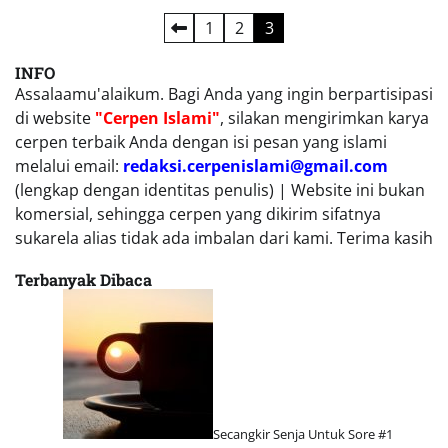
Posts
1
2
3
pagination
INFO
Assalaamu'alaikum. Bagi Anda yang ingin berpartisipasi
di website
"Cerpen Islami"
, silakan mengirimkan karya
cerpen terbaik Anda dengan isi pesan yang islami
melalui email:
redaksi.cerpenislami@gmail.com
(lengkap dengan identitas penulis) | Website ini bukan
komersial, sehingga cerpen yang dikirim sifatnya
sukarela alias tidak ada imbalan dari kami. Terima kasih
Terbanyak Dibaca
Secangkir Senja Untuk Sore #1