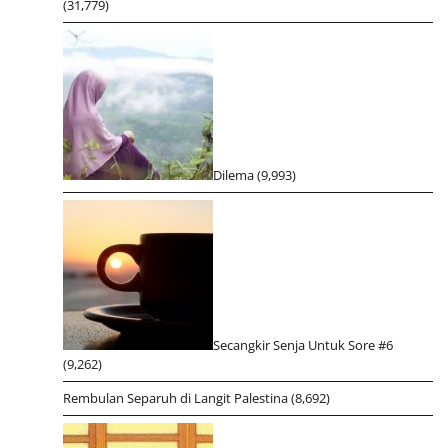
(31,779)
Dilema
(9,993)
Secangkir Senja Untuk Sore #6
(9,262)
Rembulan Separuh di Langit Palestina
(8,692)