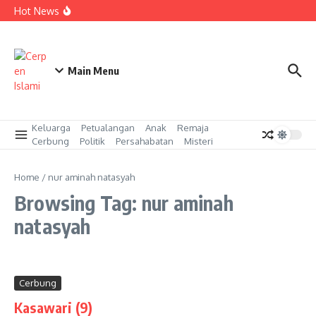
Skip to content
Kasawari (17)
Hot News
Kasawari (16)
Kasawari (15)
Main Menu
Keluarga
Petualangan
Anak
Remaja
Cerbung
Politik
Persahabatan
Misteri
Home
/
nur aminah natasyah
Browsing Tag: nur aminah
natasyah
Cerbung
Kasawari (9)