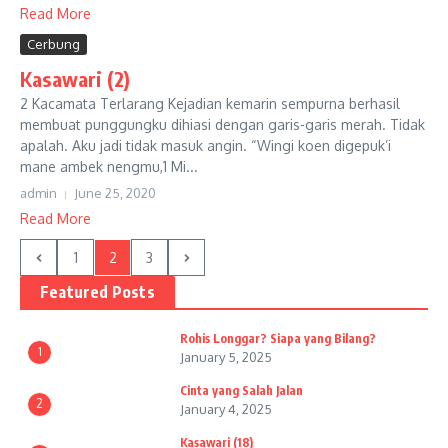
Read More
Cerbung
Kasawari (2)
2 Kacamata Terlarang Kejadian kemarin sempurna berhasil
membuat punggungku dihiasi dengan garis-garis merah. Tidak
apalah. Aku jadi tidak masuk angin. “Wingi koen digepuk’i
mane ambek nengmu,1 Mi...
admin
June 25, 2020
Read More
1
2
3
Featured Posts
Rohis Longgar? Siapa yang Bilang?
1
January 5, 2025
Cinta yang Salah Jalan
2
January 4, 2025
Kasawari (18)