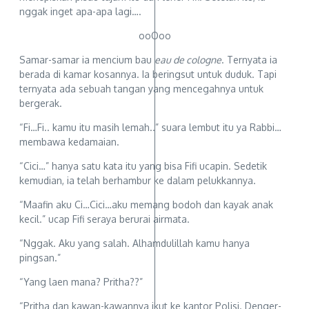
nggak inget apa-apa lagi….
ooOoo
Samar-samar ia mencium bau
eau de cologne
. Ternyata ia
berada di kamar kosannya. Ia beringsut untuk duduk. Tapi
ternyata ada sebuah tangan yang mencegahnya untuk
bergerak.
“Fi…Fi.. kamu itu masih lemah..” suara lembut itu ya Rabbi…
membawa kedamaian.
“Cici…” hanya satu kata itu yang bisa Fifi ucapin. Sedetik
kemudian, ia telah berhambur ke dalam pelukkannya.
“Maafin aku Ci…Cici…aku memang bodoh dan kayak anak
kecil.” ucap Fifi seraya berurai airmata.
“Nggak. Aku yang salah. Alhamdulillah kamu hanya
pingsan.”
“Yang laen mana? Pritha??”
“Pritha dan kawan-kawannya ikut ke kantor Polisi. Denger-