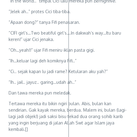
“In the world..” timpal Cici lalu mereka pun
berhighfive
.
“Jelek ah..” protes Cici tiba-tiba.
“Apaan dong?” tanya Fifi penasaran.
“CIFI girl’s…Two beatiful girl’s….In dakwah’s way…Itu baru
keren!” ujar Cici jenaka.
“Oh…yeah!!” ujar Fifi meniru iklan pasta gigi.
“Ih…keluar lagi deh komiknya Fifi..”
“Ci.. sejak kapan lu jadi rame? Ketularan aku yah?”
“Ih.. jail.. jayuz.. garing…udah ah..”
Dan tawa mereka pun meledak.
Tertawa mereka itu bikin ngiri bulan. Abis, bulan kan
sendirian. Gak kayak mereka, berdua. Malem ini, bulan (lagi-
lagi jadi objek!) jadi saksi bisu tekad dua orang sohib karib
yang ingin berjuang di jalan Allah Swt agar Islam jaya
kembali.[]