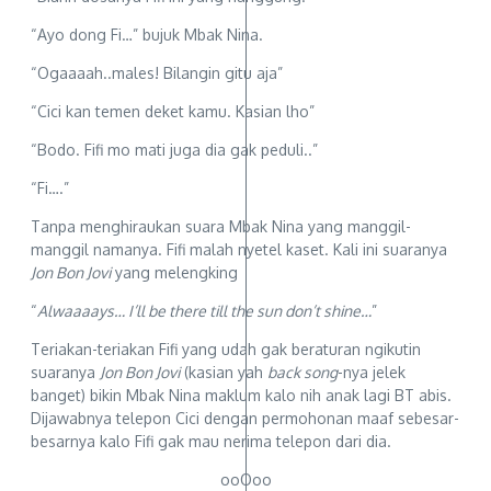
“Ayo dong Fi…” bujuk Mbak Nina.
“Ogaaaah..males! Bilangin gitu aja”
“Cici kan temen deket kamu. Kasian lho”
“Bodo. Fifi mo mati juga dia gak peduli..”
“Fi….”
Tanpa menghiraukan suara Mbak Nina yang manggil-
manggil namanya. Fifi malah nyetel kaset. Kali ini suaranya
Jon Bon Jovi
yang melengking
“
Alwaaaays… I’ll be there till the sun don’t shine…
”
Teriakan-teriakan Fifi yang udah gak beraturan ngikutin
suaranya
Jon Bon Jovi
(kasian yah
back song
-nya jelek
banget) bikin Mbak Nina maklum kalo nih anak lagi BT abis.
Dijawabnya telepon Cici dengan permohonan maaf sebesar-
besarnya kalo Fifi gak mau nerima telepon dari dia.
ooOoo