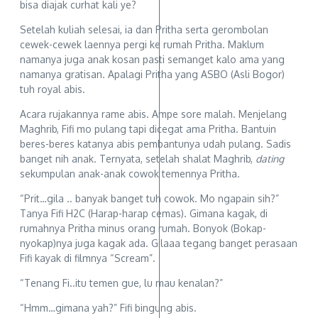
bisa diajak curhat kali ye?
Setelah kuliah selesai, ia dan Pritha serta gerombolan
cewek-cewek laennya pergi ke rumah Pritha. Maklum
namanya juga anak kosan pasti semanget kalo ama yang
namanya gratisan. Apalagi Pritha yang ASBO (Asli Bogor)
tuh royal abis.
Acara rujakannya rame abis. Ampe sore malah. Menjelang
Maghrib, Fifi mo pulang tapi dicegat ama Pritha. Bantuin
beres-beres katanya abis pembantunya udah pulang. Sadis
banget nih anak. Ternyata, setelah shalat Maghrib,
dating
sekumpulan anak-anak cowok temennya Pritha.
“Prit…gila .. banyak banget tuh cowok. Mo ngapain sih?”
Tanya Fifi H2C (Harap-harap cemas). Gimana kagak, di
rumahnya Pritha minus orang rumah. Bonyok (Bokap-
nyokap)nya juga kagak ada. Gilaaa tegang banget perasaan
Fifi kayak di filmnya “Scream”.
“Tenang Fi..itu temen gue, lu mau kenalan?”
“Hmm…gimana yah?” Fifi bingung abis.