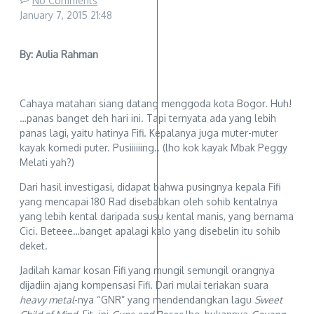
No Comments
January 7, 2015
21:48
By: Aulia Rahman
Cahaya matahari siang datang menggoda kota Bogor. Huh!
…panas banget deh hari ini. Tapi ternyata ada yang lebih
panas lagi, yaitu hatinya Fifi. Kepalanya juga muter-muter
kayak komedi puter. Pusiiiiiing.. (lho kok kayak Mbak Peggy
Melati yah?)
Dari hasil investigasi, didapat bahwa pusingnya kepala Fifi
yang mencapai 180 Rad disebabkan oleh sohib kentalnya
yang lebih kental daripada susu kental manis, yang bernama
Cici. Beteee…banget apalagi kalo yang disebelin itu sohib
deket.
Jadilah kamar kosan Fifi yang mungil semungil orangnya
dijadiin ajang kompensasi Fifi. Dari mulai teriakan suara
heavy metal
-nya “GNR” yang mendendangkan lagu
Sweet