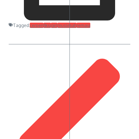
Tagged:
cerpen
fiksi
girl
muslimah
remaja