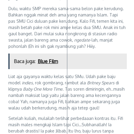
Dulu, waktu SMP mereka sama-sama belon pake kerudung.
Bahkan nggak minat deh ama yang namanya Islam. Tapi
pas SMU Cici duluan pake kerudung. Kalo Fifi, temen kita ini,
masih betah pake rok mini ampe kelas dua SMU. Anak ini tuh
gaul banget. Dari mulai suka nongkrong di stasiun radio
swasta, jalan bareng ama cowok,
ngedate
-lah, manjat
pohonlah (Eh ini sih gak nyambung yah? Hiiiy.
Baca juga:
Blue Film
Liat aja gayanya waktu kelas satu SMu. Udah pake baju
model
indies
, rok gombrang, rambut ala
Britney Spears
di
klipnya
Baby One More Time
. Tas soren dimiringin, eh..masih
nambah maksiat lagi yaitu jalan bareng ama kecengannya
coba! Yah, namanya juga Fifi, bahkan ampe sekarang juga
walau udah berkerudung, masih aja tetep gaul!
Setelah kuliah, mulailah terlihat perbedaaan kontras itu. Fifi
masih males mengkaji Islam tapi Cici…Subhanallah! Ia
berubah drastis! Ia pake Jilbab. Itu lho, baju lurus tanpa