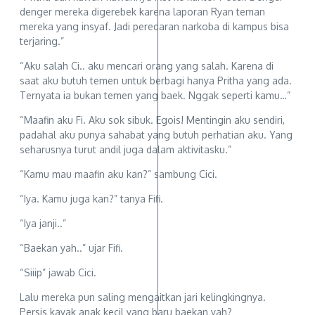
denger mereka digerebek karena laporan Ryan teman
mereka yang insyaf. Jadi peredaran narkoba di kampus bisa
terjaring.”
“Aku salah Ci.. aku mencari orang yang salah. Karena di
saat aku butuh temen untuk berbagi hanya Pritha yang ada.
Ternyata ia bukan temen yang baek. Nggak seperti kamu…”
“Maafin aku Fi. Aku sok sibuk. Egois! Mentingin aku sendiri,
padahal aku punya sahabat yang butuh perhatian aku. Yang
seharusnya turut andil juga dalam aktivitasku.”
“Kamu mau maafin aku kan?” sambung Cici.
“Iya. Kamu juga kan?” tanya Fifi.
“Iya janji..”
“Baekan yah..” ujar Fifi.
“Siiip” jawab Cici.
Lalu mereka pun saling mengaitkan jari kelingkingnya.
Persis kayak anak kecil yang baru baekan yah?