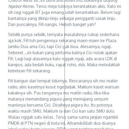
Child of Mind
. Eit..ini
Guns and Roses
lho, bukannya
Goyang
Ngebor Remix
. Terus meja tulisnya berantakkan abis. Kalo ini
sih lagi nggak BT juga emang udah berantakkan. Belum lagi
bantalnya yang ditinju-tinju sebagai pengganti sasak tinju.
Dan puncaknya, Fifi nangis. Heboh banget yah?
Selidik punya selidik, ternyata masalahnya cukup sederhana
aja kok. Fifi tuh pengennya sekarang maen-maen ke Plaza
Jambu Dua ama Cici, tapi Cici gak bisa. Alesannya, ngaji.
Sebeeel …ini bukan yang pertama kalinya Cici nolak ajakan
Fifi. Lagi-lagi alasannya kalo nggak ngaji, ada acara LDK di
kampus, ada bedah buku, rapat rohis, dsb. Maka meledaklah
kebetean Fifi sekarang.
Fifi bangun dari tempat tidurnya. Rencananya sih mo matiin
radio, abis kasetnya kusut ngedadak. Maklum kaset warisan
kakaknya sih. Pas tangannya mo matiin radio, tiba-tiba
matanya memandang pigura yang memajang senyum
manisnya bersama Cici. Diraihnya pigura itu. Itu potonya
waktu masih SMU. Maklum ia dan Cici kan satu SMU dulu.
Walau nggak satu kelas. Terus sama-sama janjian ngambil
PMDK di PTN negeri di kota ini. Alhamdullilah dua-duanya