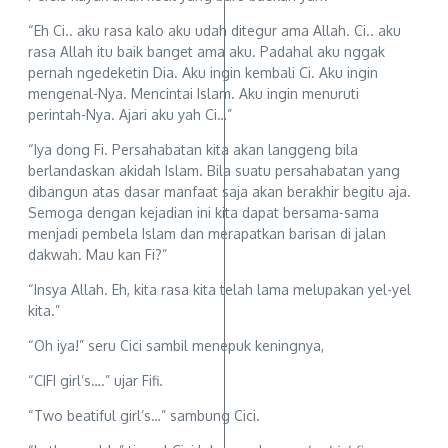
“Eh Ci.. aku rasa kalo aku udah ditegur ama Allah. Ci.. aku
rasa Allah itu baik banget ama aku. Padahal aku nggak
pernah ngedeketin Dia. Aku ingin kembali Ci. Aku ingin
mengenal-Nya. Mencintai Islam. Aku ingin menuruti
perintah-Nya. Ajari aku yah Ci…”
“Iya dong Fi. Persahabatan kita akan langgeng bila
berlandaskan akidah Islam. Bila suatu persahabatan yang
dibangun atas dasar manfaat saja akan berakhir begitu aja.
Semoga dengan kejadian ini kita dapat bersama-sama
menjadi pembela Islam dan merapatkan barisan di jalan
dakwah. Mau kan Fi?”
“Insya Allah. Eh, kita rasa kita telah lama melupakan yel-yel
kita.”
“Oh iya!” seru Cici sambil menepuk keningnya,
“CIFI girl’s….” ujar Fifi.
“Two beatiful girl’s…” sambung Cici.