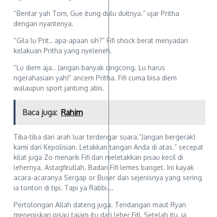
“Bentar yah Tom, Gue itung dulu duitnya.” ujar Pritha
dengan nyantenya.
“Gila lu Prit.. apa-apaan sih?” Fifi shock berat menyadari
kelakuan Pritha yang nyeleneh.
“Lu diem aja.. Jangan banyak cingcong. Lu harus
ngerahasiain yah!” ancem Pritha. Fifi cuma bisa diem
walaupun sport jantung abis.
Baca juga:
Rahim
Tiba-tiba dari arah luar terdengar suara.”Jangan bergerak!
kami dari Kepolisian. Letakkan tangan Anda di atas.” secepat
kilat juga Zo menarik Fifi dan meletakkan pisau kecil di
lehernya. Astagfirullah. Badan Fifi lemes banget. Ini kayak
acara-acaranya Sergap or Buser dan sejenisnya yang sering
ia tonton di tipi. Tapi ya Rabbi….
Pertolongan Allah dateng juga. Tendangan maut Ryan
menepiskan pisau tajam itu dari leher Fifi. Setelah itu, ia