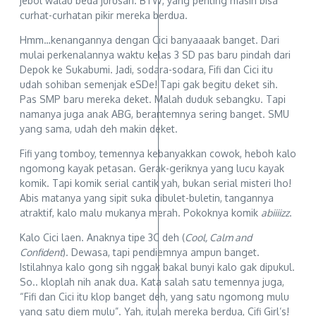
jebol walau beda jurusan. BTW, yang penting masih bisa
curhat-curhatan pikir mereka berdua.
Hmm…kenangannya dengan Cici banyaaaak banget. Dari
mulai perkenalannya waktu kelas 3 SD pas baru pindah dari
Depok ke Sukabumi. Jadi, sodara-sodara, Fifi dan Cici itu
udah sohiban semenjak eSDe! Tapi gak begitu deket sih.
Pas SMP baru mereka deket. Malah duduk sebangku. Tapi
namanya juga anak ABG, berantemnya sering banget. SMU
yang sama, udah deh makin deket.
Fifi yang tomboy, temennya kebanyakkan cowok, heboh kalo
ngomong kayak petasan. Gerak-geriknya yang lucu kayak
komik. Tapi komik serial cantik yah, bukan serial misteri lho!
Abis matanya yang sipit suka dibulet-buletin, tangannya
atraktif, kalo malu mukanya merah. Pokoknya komik
abiiiizz
.
Kalo Cici laen. Anaknya tipe 3C deh (
Cool, Calm and
Confident
). Dewasa, tapi pendiemnya ampun banget.
Istilahnya kalo gong sih nggak bakal bunyi kalo gak dipukul.
So.. kloplah nih anak dua. Kata salah satu temennya juga,
“Fifi dan Cici itu klop banget deh, yang satu ngomong mulu
yang satu diem mulu”. Yah, itulah mereka berdua, Cifi Girl’s!