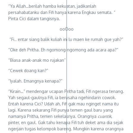
“Ya Allah…berilah hamba kekuatan, jadikanlah
persahabatanku dan Fifi hanya karena Engkau semata. “
Pinta Cici dalam tangisnya.
ooOoo
“Fi.. entar siang balik kuliah ini lu maen ke rumah gue yah?”
“Oke deh Pritha. Eh ngomong-ngomong ada acara apa?”
“Biasa anak-anak mo rujakan”
“Cewek doang kan?”
“Iyalah. Emangnya kenapa?”
“Kirain…” mendengar ucapan Pritha tadi, Fifi ngerasa tenang.
Yah segaul-gaulnya Fifi, ia berusaha ngehindarin cowok.
Entah karena Cici? Udah ah, Fifi gak mau nginget nama itu
lagi. Karena sekarang Fifi punya temen gaul baru yang
namanya Pritha, temen sekelasnya. Orangnya
cuantik
,
pinter, en gaul. Gak tahu kenapa Fifi tuh deket ama dia sejak
ngerjain tugas kelompok bareng. Mungkin karena orangnya