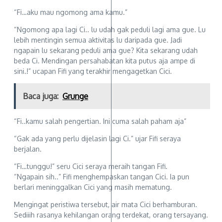
“Fi…aku mau ngomong ama kamu.”
“Ngomong apa lagi Ci.. lu udah gak peduli lagi ama gue. Lu
lebih mentingin semua aktivitas lu daripada gue. Jadi
ngapain lu sekarang peduli ama gue? Kita sekarang udah
beda Ci. Mendingan persahabatan kita putus aja ampe di
sini.!” ucapan Fifi yang terakhir mengagetkan Cici.
Baca juga:
Grunge
“Fi..kamu salah pengertian. Ini cuma salah paham aja”
“Gak ada yang perlu dijelasin lagi Ci.” ujar Fifi seraya
berjalan.
“Fi…tunggu!” seru Cici seraya meraih tangan Fifi.
“Ngapain sih..” Fifi menghempaskan tangan Cici. Ia pun
berlari meninggalkan Cici yang masih mematung.
Mengingat peristiwa tersebut, air mata Cici berhamburan.
Sediiih rasanya kehilangan orang terdekat, orang tersayang.