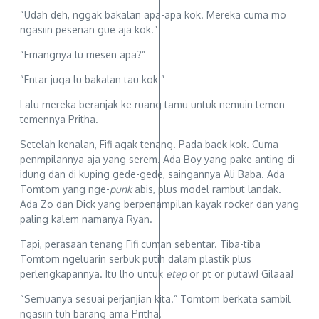
“Udah deh, nggak bakalan apa-apa kok. Mereka cuma mo
ngasiin pesenan gue aja kok.”
“Emangnya lu mesen apa?”
“Entar juga lu bakalan tau kok.”
Lalu mereka beranjak ke ruang tamu untuk nemuin temen-
temennya Pritha.
Setelah kenalan, Fifi agak tenang. Pada baek kok. Cuma
penmpilannya aja yang serem. Ada Boy yang pake anting di
idung dan di kuping gede-gede, saingannya Ali Baba. Ada
Tomtom yang nge-
punk
abis, plus model rambut landak.
Ada Zo dan Dick yang berpenampilan kayak rocker dan yang
paling kalem namanya Ryan.
Tapi, perasaan tenang Fifi cuman sebentar. Tiba-tiba
Tomtom ngeluarin serbuk putih dalam plastik plus
perlengkapannya. Itu lho untuk
etep
or pt or putaw! Gilaaa!
“Semuanya sesuai perjanjian kita.” Tomtom berkata sambil
ngasiin tuh barang ama Pritha.