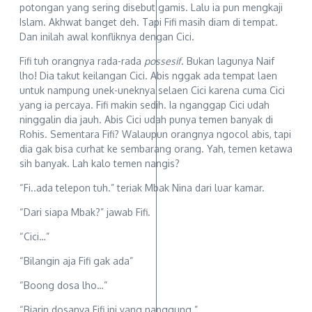
potongan yang sering disebut gamis. Lalu ia pun mengkaji
Islam. Akhwat banget deh. Tapi Fifi masih diam di tempat.
Dan inilah awal konfliknya dengan Cici.
Fifi tuh orangnya rada-rada
possesif
. Bukan lagunya Naif
lho! Dia takut keilangan Cici. Abis nggak ada tempat laen
untuk nampung unek-uneknya selaen Cici karena cuma Cici
yang ia percaya. Fifi makin sedih. Ia nganggap Cici udah
ninggalin dia jauh. Abis Cici udah punya temen banyak di
Rohis. Sementara Fifi? Walaupun orangnya ngocol abis, tapi
dia gak bisa curhat ke sembarang orang. Yah, temen ketawa
sih banyak. Lah kalo temen nangis?
“Fi..ada telepon tuh.” teriak Mbak Nina dari luar kamar.
“Dari siapa Mbak?” jawab Fifi.
“Cici…”
“Bilangin aja Fifi gak ada”
“Boong dosa lho…”
“Biarin dosanya Fifi ini yang nanggung.”