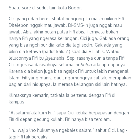
Suatu sore di sudut lain kota Bogor.
Cici yang udah beres shalat bengong. Ia masih mikirin Fifi.
Ditelepon nggak mau jawab. Di-SMS-in juga nggak mau
jawab. Abis, akhir bulan pulsa Fifi abis. Ternyata bukan
hanya Fifi yang ngerasa keilangan. Cici juga. Gak ada orang
yang bisa ngehibur dia kalo dia lagi sedih. Gak ada yang
bikin dia ketawa (badut kali..? ) saat dia BT abis. Walau
leluconnya Fifi itu
jayuz
abis. Sepi rasanya dunia tanpa Fifi.
Cici ngerasa dakwahnya selama ini
belon
ada apa-apanya.
Karena dia belon juga bisa ngajak Fifi untuk lebih mengenal
Islam. Fifi yang manis, gaul, ngomongnya cablak, merupakan
bagian dari hidupnya. Ia merasa keilangan sisi lain hatinya.
Klimaksnya kemarin, tatkala ia bertemu dengan Fifi di
kampus.
“Assalamu’alaikum Fi..” sapa Cici ketika berpapasan dengan
Fifi di depan gedung kuliah. Fifi hanya bisa terdiam.
“Ih.. wajib lho hukumnya ngebales salam.” sahut Cici. Lagi-
lagi Fifi tak bereaksi.