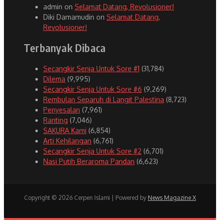
admin
on
Selamat Datang, Revolusioner!
Diki Damamudin
on
Selamat Datang,
Revolusioner!
Terbanyak Dibaca
Secangkir Senja Untuk Sore #1
(31,784)
Dilema
(9,995)
Secangkir Senja Untuk Sore #6
(9,269)
Rembulan Separuh di Langit Palestina
(8,723)
Penyesalan
(7,961)
Ranting
(7,046)
SAKURA Kami
(6,854)
Arti Kehilangan
(6,761)
Secangkir Senja Untuk Sore #2
(6,701)
Nasi Putih Beraroma Pandan
(6,623)
Copyright © 2026 Cerpen Islami | Powered by
News Magazine X