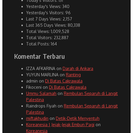
Today's Visitors:
131
Yesterday's Views:
340
Yesterday's Visitors:
96
Last 7 Days Views:
2,157
Last 365 Days Views:
80,338
Total Views:
1,009,528
Total Visitors:
232,887
Total Posts:
164
Komentar Terbaru
IZZA AFKARINA
on
Darah di Ankara
YUYUN MARLINA
on
Ranting
admin
on
Di Batas Cakrawala
Fikoceni
on
Di Batas Cakrawala
Ummu Salamah
on
Rembulan Separuh di Langit
Palestina
Raindrops Fiyah
on
Rembulan Separuh di Langit
Palestina
miftakhudin
on
Detik-Detik Menyentuh
Koreanesia | Jejak-Jejak Embun Pagi
on
Koreanesia