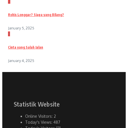
2
Rohis Longgar? Siapa yang Bilang?
January 5, 2025
3
Cinta yang Salah Jalan
January 4, 2025
Statistik Website
Online Visitors:
2
Today's Views:
487