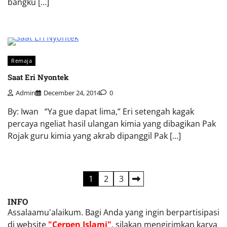
bangku […]
Remaja
Saat Eri Nyontek
Admin
December 24, 2014
0
By: Iwan “Ya gue dapat lima,” Eri setengah kagak
percaya ngeliat hasil ulangan kimia yang dibagikan Pak
Rojak guru kimia yang akrab dipanggil Pak […]
Posts
1
2
3
pagination
INFO
Assalaamu'alaikum. Bagi Anda yang ingin berpartisipasi
di website
"Cerpen Islami"
, silakan mengirimkan karya