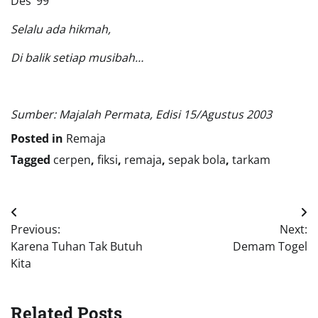
Des’ 99
Selalu ada hikmah,
Di balik setiap musibah…
Sumber: Majalah Permata, Edisi 15/Agustus 2003
Posted in
Remaja
Tagged
cerpen
,
fiksi
,
remaja
,
sepak bola
,
tarkam
Post
Previous:
Next:
navigation
Karena Tuhan Tak Butuh
Demam Togel
Kita
Related Posts