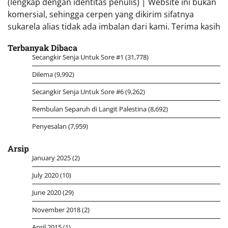
(lengkap dengan identitas penulis) | Website ini bukan
komersial, sehingga cerpen yang dikirim sifatnya
sukarela alias tidak ada imbalan dari kami. Terima kasih
Terbanyak Dibaca
Secangkir Senja Untuk Sore #1
(31,778)
Dilema
(9,992)
Secangkir Senja Untuk Sore #6
(9,262)
Rembulan Separuh di Langit Palestina
(8,692)
Penyesalan
(7,959)
Arsip
January 2025
(2)
July 2020
(10)
June 2020
(29)
November 2018
(2)
April 2015
(1)