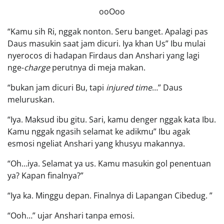
ooOoo
“Kamu sih Ri, nggak nonton. Seru banget. Apalagi pas
Daus masukin saat jam dicuri. Iya khan Us” Ibu mulai
nyerocos di hadapan Firdaus dan Anshari yang lagi
nge-
charge
perutnya di meja makan.
“bukan jam dicuri Bu, tapi
injured time
…” Daus
meluruskan.
“Iya. Maksud ibu gitu. Sari, kamu denger nggak kata Ibu.
Kamu nggak ngasih selamat ke adikmu” Ibu agak
esmosi ngeliat Anshari yang khusyu makannya.
“Oh…iya. Selamat ya us. Kamu masukin gol penentuan
ya? Kapan finalnya?”
“Iya ka. Minggu depan. Finalnya di Lapangan Cibedug. ”
“Ooh…” ujar Anshari tanpa emosi.