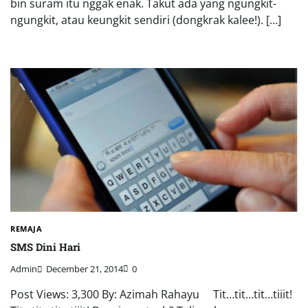
bin suram itu nggak enak. Takut ada yang ngungkit-
ngungkit, atau keungkit sendiri (dongkrak kalee!). […]
REMAJA
SMS Dini Hari
Admin
December 21, 2014
0
Post Views: 3,300 By: Azimah Rahayu Tit…tit…tit…tiiit!