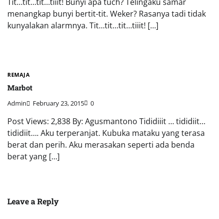
Tit…tit…tit…tiiit! Bunyi apa tuch? Telingaku samar
menangkap bunyi bertit-tit. Weker? Rasanya tadi tidak
kunyalakan alarmnya. Tit…tit…tit…tiiit! […]
REMAJA
Marbot
Admin
February 23, 2015
0
Post Views: 2,838 By: Agusmantono Tididiiit … tididiit…
tididiit…. Aku terperanjat. Kubuka mataku yang terasa
berat dan perih. Aku merasakan seperti ada benda
berat yang […]
Leave a Reply