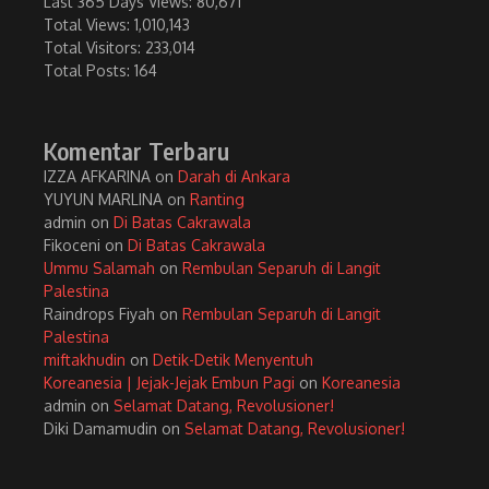
Last 365 Days Views:
80,671
Total Views:
1,010,143
Total Visitors:
233,014
Total Posts:
164
Komentar Terbaru
IZZA AFKARINA
on
Darah di Ankara
YUYUN MARLINA
on
Ranting
admin
on
Di Batas Cakrawala
Fikoceni
on
Di Batas Cakrawala
Ummu Salamah
on
Rembulan Separuh di Langit
Palestina
Raindrops Fiyah
on
Rembulan Separuh di Langit
Palestina
miftakhudin
on
Detik-Detik Menyentuh
Koreanesia | Jejak-Jejak Embun Pagi
on
Koreanesia
admin
on
Selamat Datang, Revolusioner!
Diki Damamudin
on
Selamat Datang, Revolusioner!