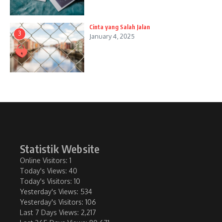
Cinta yang Salah Jalan
3
January 4, 2025
Statistik Website
Online Visitors:
1
Today's Views:
40
Today's Visitors:
10
Yesterday's Views:
534
Yesterday's Visitors:
106
Last 7 Days Views:
2,217