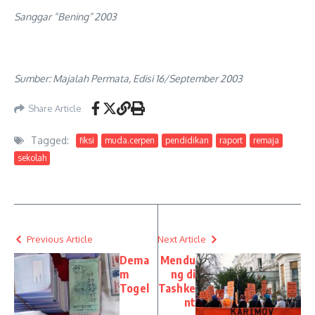
Sanggar “Bening” 2003
Sumber: Majalah Permata, Edisi 16/September 2003
Share Article
Tagged:
fiksi
muda.cerpen
pendidikan
raport
remaja
sekolah
Previous Article
Next Article
Dema
Mendu
m
ng di
Togel
Tashke
nt