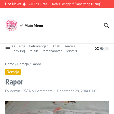
Skip to content
Hot News
Bukan Aku Tak Cinta
Rohis Longgar? Siapa yang Bilang?
Cinta 
Main Menu
Keluarga
Petualangan
Anak
Remaja
Cerbung
Politik
Persahabatan
Misteri
Home
/
Remaja
/
Rapor
Remaja
Rapor
By
admin
No Comments
December 28, 2014
07:08