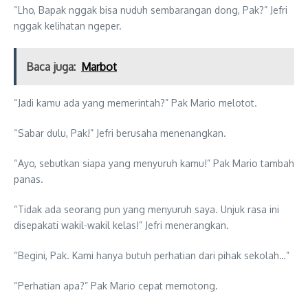
“Lho, Bapak nggak bisa nuduh sembarangan dong, Pak?” Jefri
nggak kelihatan ngeper.
Baca juga:
Marbot
“Jadi kamu ada yang memerintah?” Pak Mario melotot.
“Sabar dulu, Pak!” Jefri berusaha menenangkan.
“Ayo, sebutkan siapa yang menyuruh kamu!” Pak Mario tambah
panas.
“Tidak ada seorang pun yang menyuruh saya. Unjuk rasa ini
disepakati wakil-wakil kelas!” Jefri mene­rangkan.
“Begini, Pak. Kami hanya butuh perhatian dari pihak sekolah…”
“Perhatian apa?” Pak Mario cepat memotong.