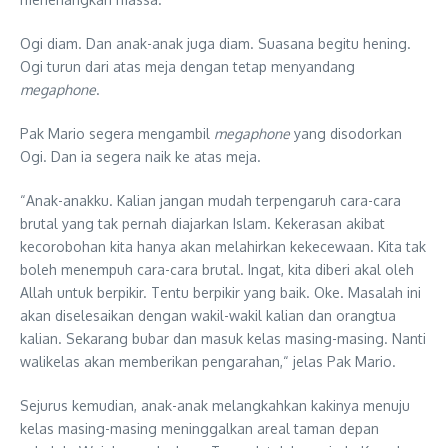
Ogi diam. Dan anak-anak juga diam. Suasana begitu hening.
Ogi turun dari atas meja dengan tetap menyandang
megaphone
.
Pak Mario segera mengambil
megaphone
yang disodorkan
Ogi. Dan ia segera naik ke atas meja.
“Anak-anakku. Kalian jangan mudah terpengaruh cara-cara
brutal yang tak pernah diajarkan Islam. Ke­kerasan akibat
kecorobohan kita hanya akan melahirkan kekecewaan. Kita tak
boleh menempuh cara-cara brutal. Ingat, kita diberi akal oleh
Allah untuk berpikir. Tentu berpikir yang baik. Oke. Masalah ini
akan diselesaikan dengan wakil-wakil kalian dan orangtua
kalian. Sekarang bubar dan masuk kelas masing-masing. Nanti
walikelas akan memberikan pengarahan,“ jelas Pak Mario.
Sejurus kemudian, anak-anak melangkahkan kaki­nya menuju
kelas masing-masing meninggalkan areal taman depan