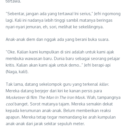
tertawa.
“Sebentar, jangan ada yang tertawa! Ini serius,” Jefri ngomong
lagi. Kali ini nadanya lebih tinggi sambil matanya beringas
nyari-nyari jemuran, eh, sori, melihat ke sekelilingnya.
Anak-anak diem dan nggak ada yang berani buka suara.
“Oke. Kalian kami kumpulkan di sini adalah untuk kami ajak
membuka wawasan baru. Dunia baru sebagai seorang pelajar
kritis. Kalian akan kami ajak untuk demo..” Jefri berapi-api
(Naga, kali!).
Tak lama, datang sekelompok guru yang terkenal
killer
.
Mereka datang berjejer dari kiri ke kanan persis para
Musketeer
di film
The Man In The Iron Mask
. Wah, tampangnya
cool
banget. Sorot matanya tajam. Mere­ka semakin dekat
kepada kerumunan anak-anak. Belum memberikan reaksi
apapun. Mereka tetap tegar memandang ke arah kumpulan
anak-anak dari jarak sekitar sepuluh meter.