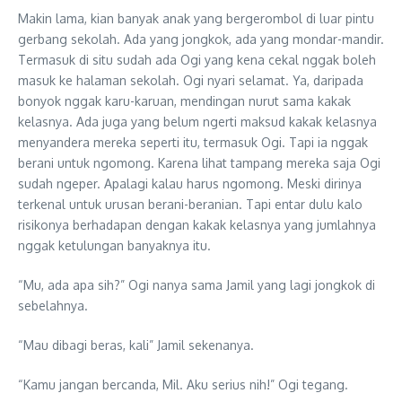
Makin lama, kian banyak anak yang bergerombol di luar pintu
gerbang sekolah. Ada yang jongkok, ada yang mondar-mandir.
Termasuk di situ sudah ada Ogi yang kena cekal nggak boleh
masuk ke halaman sekolah. Ogi nyari selamat. Ya, daripada
bonyok nggak karu-karuan, mendingan nurut sama kakak
kelasnya. Ada juga yang belum ngerti maksud kakak kelasnya
menyandera mereka seperti itu, ter­masuk Ogi. Tapi ia nggak
berani untuk ngomong. Karena lihat tampang mereka saja Ogi
sudah ngeper. Apalagi kalau harus ngomong. Meski dirinya
terkenal untuk urusan berani-beranian. Tapi entar dulu kalo
risikonya berhadapan dengan kakak kelasnya yang jumlahnya
nggak ketulungan banyaknya itu.
“Mu, ada apa sih?” Ogi nanya sama Jamil yang lagi jongkok di
sebelahnya.
“Mau dibagi beras, kali” Jamil sekenanya.
“Kamu jangan bercanda, Mil. Aku serius nih!” Ogi tegang.