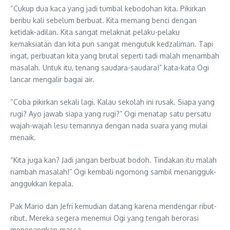
“Cukup dua kaca yang jadi tumbal kebodohan kita. Pikirkan
beribu kali sebelum berbuat. Kita memang benci dengan
ketidak-adilan. Kita sangat melaknat pelaku-pelaku
kemaksiatan dan kita pun sangat mengutuk kedzaliman. Tapi
ingat, perbuatan kita yang brutal seperti tadi malah menambah
masalah. Untuk itu, tenang saudara-saudara!” kata­-kata Ogi
lancar mengalir bagai air.
“Coba pikirkan sekali lagi. Kalau sekolah ini rusak. Siapa yang
rugi? Ayo jawab siapa yang rugi?” Ogi me­natap satu persatu
wajah-wajah lesu temannya dengan nada suara yang mulai
menaik.
“Kita juga kan? Jadi jangan berbuat bodoh. Tin­dakan itu malah
nambah masalah!” Ogi kembali ngo­mong sambil menangguk-
anggukkan kepala.
Pak Mario dan Jefri kemudian datang karena mendengar ribut-
ribut. Mereka segera menemui Ogi yang tengah berorasi
menenangkan massa.