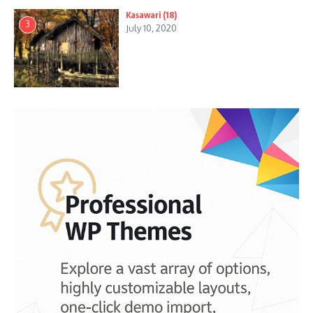
Kasawari (18)
3
July 10, 2020