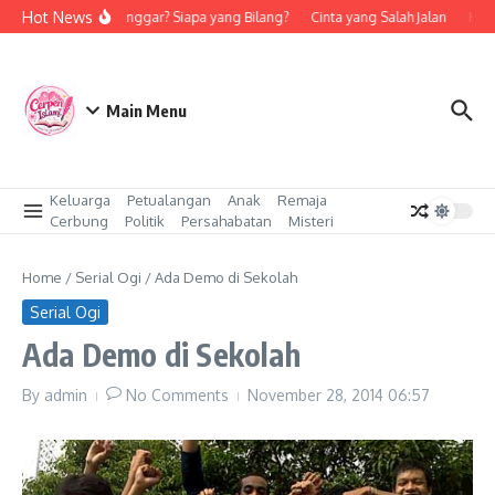
Skip to content
Hot News
Rohis Longgar? Siapa yang Bilang?
Cinta yang Salah Jalan
Kasaw
Main Menu
Keluarga
Petualangan
Anak
Remaja
Cerbung
Politik
Persahabatan
Misteri
Home
/
Serial Ogi
/
Ada Demo di Sekolah
Serial Ogi
Ada Demo di Sekolah
By
admin
No Comments
November 28, 2014
06:57