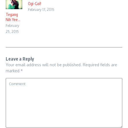
Ogi-Gol!
February 17, 2015
Tegang
Nih Yee…
February
25, 2015
Leave a Reply
Your email address will not be published.
Required fields are
marked
*