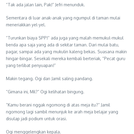
“Tak ada jalan lain, Pak!” Jefri menunduk.
Sementara di luar anak-anak yang ngumpul di taman mulai
meneriakkan yel-yel.
“Turunkan biaya SPP!“ ada juga yang malah memukul-mukul
benda apa saja yang ada di sekitar taman. Dari mulai batu,
pagar, sampai ada yang mukulin kaleng bekas. Suasana makin
hingar-bingar. Sesekali mereka kembali berteriak, “Pecat guru
yang terlibat penyuapan!”
Makin tegang. Ogi dan Jamil saling pandang.
“Gimana ini, Mil?” Ogi kelihatan bingung.
“Kamu berani nggak ngomong di atas meja itu?” Jamil
ngomong lagi sambil menunjuk ke arah meja belajar yang
disulap jadi podium untuk orasi.
Ogi menggelengkan kepala.