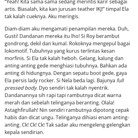
“Yeah! Kita sama-sama sedang merintis karir sebagai
artis. Biasalah, kita kan jurusan teather IKJ!” timpal Ela
tak kalah cueknya. Aku meringis.
Diam-diam aku mengamati penampilan mereka. Duh,
Gusti! Dandanan mereka itu lho! Si Roy berambut
gondrong, dekil dan kumal. Rokoknya mengepul bagai
lokomotif. Tubuhnya yang kurus terlintas kesan
morfinis. Si Ela tak kalah heboh. Gelang, kalung dan
anting-anting gede menghiasi tubuhnya. Bahkan ada
anting di hidungnya. Dengan sepatu boot gede, gaya
Ela persis lady rocker. Si Nela beda lagi. Bajunya
full
pressed body
. Dyo sendiri tak kalah nyentrik.
Dandanannya sih rapi tapi rambutnya dicat warna
merah dan sebelah telinganya beranting. Olala!
Astaghfirullah! Nin sendiri rambutnya dipotong cepak
habis dan dicat ungu. Telinganya dihiasi enam anting-
anting. Ck! Ck! Ck! Tak sadar aku mengeleng-gelengkan
kepala sendirian.