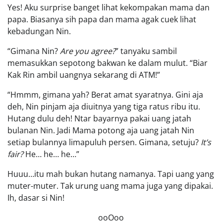
Yes! Aku surprise banget lihat kekompakan mama dan
papa. Biasanya sih papa dan mama agak cuek lihat
kebadungan Nin.
“Gimana Nin?
Are you agree?
” tanyaku sambil
memasukkan sepotong bakwan ke dalam mulut. “Biar
Kak Rin ambil uangnya sekarang di ATM!”
“Hmmm, gimana yah? Berat amat syaratnya. Gini aja
deh, Nin pinjam aja diuitnya yang tiga ratus ribu itu.
Hutang dulu deh! Ntar bayarnya pakai uang jatah
bulanan Nin. Jadi Mama potong aja uang jatah Nin
setiap bulannya limapuluh persen. Gimana, setuju?
It’s
fair?
He… he… he…”
Huuu…itu mah bukan hutang namanya. Tapi uang yang
muter-muter. Tak urung uang mama juga yang dipakai.
Ih, dasar si Nin!
ooOoo