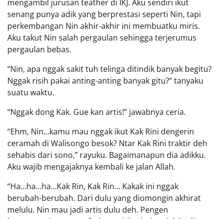
mengambil jurusan teather di IKJ. Aku sendiri ikut
senang punya adik yang berprestasi seperti Nin, tapi
perkembangan Nin akhir-akhir ini membuatku miris.
Aku takut Nin salah pergaulan sehingga terjerumus
pergaulan bebas.
“Nin, apa nggak sakit tuh telinga ditindik banyak begitu?
Nggak risih pakai anting-anting banyak gitu?” tanyaku
suatu waktu.
“Nggak dong Kak. Gue kan artis!” jawabnya ceria.
“Ehm, Nin…kamu mau nggak ikut Kak Rini dengerin
ceramah di Walisongo besok? Ntar Kak Rini traktir deh
sehabis dari sono,” rayuku. Bagaimanapun dia adikku.
Aku wajib mengajaknya kembali ke jalan Allah.
“Ha…ha…ha…Kak Rin, Kak Rin… Kakak ini nggak
berubah-berubah. Dari dulu yang diomongin akhirat
melulu. Nin mau jadi artis dulu deh. Pengen