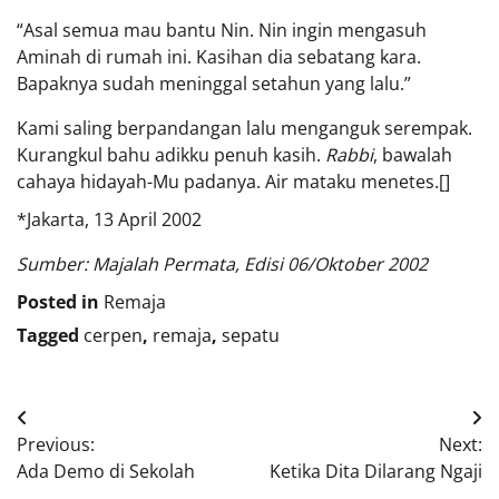
“Asal semua mau bantu Nin. Nin ingin mengasuh
Aminah di rumah ini. Kasihan dia sebatang kara.
Bapaknya sudah meninggal setahun yang lalu.”
Kami saling berpandangan lalu menganguk serempak.
Kurangkul bahu adikku penuh kasih.
Rabbi
, bawalah
cahaya hidayah-Mu padanya. Air mataku menetes.[]
*Jakarta, 13 April 2002
Sumber: Majalah Permata, Edisi 06/Oktober 2002
Posted in
Remaja
Tagged
cerpen
,
remaja
,
sepatu
Post
Previous:
Next:
navigation
Ada Demo di Sekolah
Ketika Dita Dilarang Ngaji