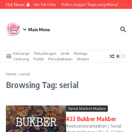
Skip to content
Hot News
Bukan Aku Tak Cinta
Rohis Longgar? Siapa yang Bilang?
Cinta
Main Menu
Keluarga
Petualangan
Anak
Remaja
Cerbung
Politik
Persahabatan
Misteri
Home
/
serial
Browsing Tag: serial
Serial Marbot Madani
#22 Bukber Makber
#webseriesramadhan | Serial