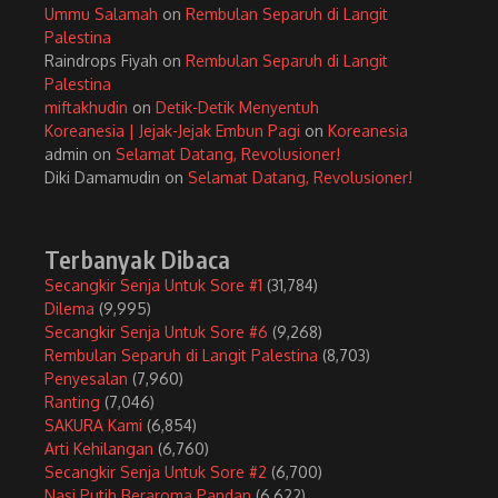
Ummu Salamah
on
Rembulan Separuh di Langit
Palestina
Raindrops Fiyah
on
Rembulan Separuh di Langit
Palestina
miftakhudin
on
Detik-Detik Menyentuh
Koreanesia | Jejak-Jejak Embun Pagi
on
Koreanesia
admin
on
Selamat Datang, Revolusioner!
Diki Damamudin
on
Selamat Datang, Revolusioner!
Terbanyak Dibaca
Secangkir Senja Untuk Sore #1
(31,784)
Dilema
(9,995)
Secangkir Senja Untuk Sore #6
(9,268)
Rembulan Separuh di Langit Palestina
(8,703)
Penyesalan
(7,960)
Ranting
(7,046)
SAKURA Kami
(6,854)
Arti Kehilangan
(6,760)
Secangkir Senja Untuk Sore #2
(6,700)
Nasi Putih Beraroma Pandan
(6,622)