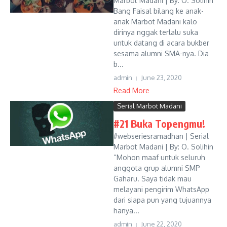
Marbot Madani | By: O. Solihin
Bang Faisal bilang ke anak-
anak Marbot Madani kalo
dirinya nggak terlalu suka
untuk datang di acara bukber
sesama alumni SMA-nya. Dia
b...
admin
June 23, 2020
Read More
Serial Marbot Madani
#21 Buka Topengmu!
#webseriesramadhan | Serial
Marbot Madani | By: O. Solihin
“Mohon maaf untuk seluruh
anggota grup alumni SMP
Gaharu. Saya tidak mau
melayani pengirim WhatsApp
dari siapa pun yang tujuannya
hanya...
admin
June 22, 2020