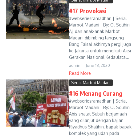
Serial Marbot Madani
#17 Provokasi
#webseriesramadhan | Serial
Marbot Madani | By: O. Solihin
Aji dan anak-anak Marbot
Madani dibimbing langsung
Bang Faisal akhirnya pergi juga
ke Jakarta untuk mengikuti Aksi
Gerakan Nasional Kedaulata...
admin
June 18, 2020
Read More
Serial Marbot Madani
#16 Menang Curang
#webseriesramadhan | Serial
Marbot Madani | By: O. Solihin
Abis shalat Subuh berjamaah
yang dilanjut dengan kajian
Riyadhus Shalihin, bapak-bapak
komplek yang udah pada