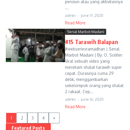
pensiun atau yang aktivitasnya
...
admin
June 17, 2020
Read More
Serial Marbot Madani
#15 Tarawih Balapan
#webseriesramadhan | Serial
Marbot Madani | By: O. Solihin
Viral sebuah video yang
merekam shalat tarawih super
cepat. Durasinya cuma 29
detik, menggambarkan
sekelompok orang yang shalat
2 rakaat. Cep...
admin
June 16, 2020
Read More
1
2
3
4
Featured Posts