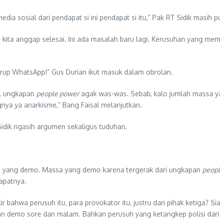
ia sosial dari pendapat si ini pendapat si itu,” Pak RT Sidik masih p
 kita anggap selesai. Ini ada masalah baru lagi. Kerusuhan yang mema
 grup WhatsApp!” Gus Durian ikut masuk dalam obrolan.
ul ungkapan
people power
agak was-was. Sebab, kalo jumlah massa ya
nya ya anarkisme,” Bang Faisal melanjutkan.
Sidik ngasih argumen sekaligus tuduhan.
sa yang demo. Massa yang demo karena tergerak dari ungkapan
peop
apatnya.
 bahwa perusuh itu, para provokator itu, justru dari pihak ketiga? Siap
 demo sore dan malam. Bahkan perusuh yang ketangkep polisi dari mu