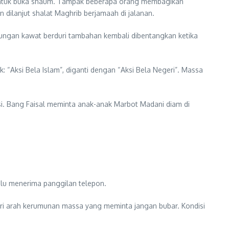
untuk buka shaum. Tampak beberapa orang membagikan
 dilanjut shalat Maghrib berjamaah di jalanan.
lungan kawat berduri tambahan kembali dibentangkan ketika
: “Aksi Bela Islam”, diganti dengan “Aksi Bela Negeri”. Massa
si. Bang Faisal meminta anak-anak Marbot Madani diam di
alu menerima panggilan telepon.
ari arah kerumunan massa yang meminta jangan bubar. Kondisi