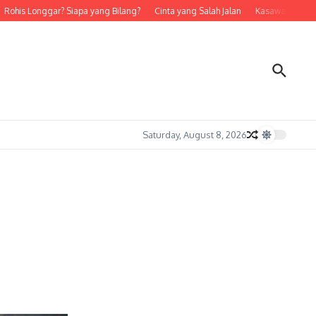
ohis Longgar? Siapa yang Bilang?
Cinta yang Salah Jalan
Kasawari (18)
Saturday, August 8, 2026