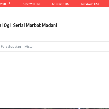
i (18)
Kasawari (17)
Kasawari (16)
Kasawari (15)
R
al Ogi
Serial Marbot Madani
Persahabatan
Misteri