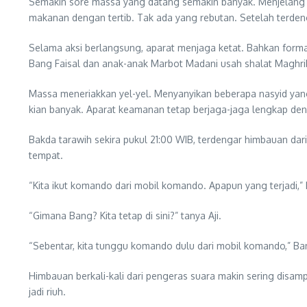
Semakin sore massa yang datang semakin banyak. Menjelang
makanan dengan tertib. Tak ada yang rebutan. Setelah terdeng
Selama aksi berlangsung, aparat menjaga ketat. Bahkan form
Bang Faisal dan anak-anak Marbot Madani usah shalat Maghri
Massa meneriakkan yel-yel. Menyanyikan beberapa nasyid yang d
kian banyak. Aparat keamanan tetap berjaga-jaga lengkap deng
Bakda tarawih sekira pukul 21:00 WIB, terdengar himbauan da
tempat.
“Kita ikut komando dari mobil komando. Apapun yang terjadi,”
“Gimana Bang? Kita tetap di sini?” tanya Aji.
“Sebentar, kita tunggu komando dulu dari mobil komando,” B
Himbauan berkali-kali dari pengeras suara makin sering disa
jadi riuh.