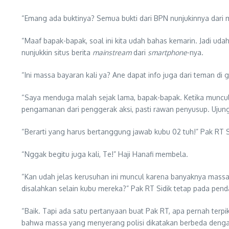
“Emang ada buktinya? Semua bukti dari BPN nunjukinnya dari med
“Maaf bapak-bapak, soal ini kita udah bahas kemarin. Jadi udah
nunjukkin situs berita
mainstream
dari
smartphone
-nya.
“Ini massa bayaran kali ya? Ane dapat info juga dari teman di
“Saya menduga malah sejak lama, bapak-bapak. Ketika munc
pengamanan dari penggerak aksi, pasti rawan penyusup. Ujung
“Berarti yang harus bertanggung jawab kubu 02 tuh!” Pak RT 
“Nggak begitu juga kali, Te!” Haji Hanafi membela.
“Kan udah jelas kerusuhan ini muncul karena banyaknya mas
disalahkan selain kubu mereka?” Pak RT Sidik tetap pada pend
“Baik. Tapi ada satu pertanyaan buat Pak RT, apa pernah terpikir
bahwa massa yang menyerang polisi dikatakan berbeda dengan