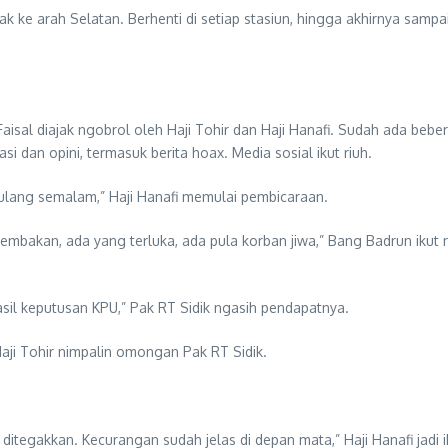
k ke arah Selatan. Berhenti di setiap stasiun, hingga akhirnya sampa
isal diajak ngobrol oleh Haji Tohir dan Haji Hanafi. Sudah ada beb
i dan opini, termasuk berita hoax. Media sosial ikut riuh.
ulang semalam,” Haji Hanafi memulai pembicaraan.
tembakan, ada yang terluka, ada pula korban jiwa,” Bang Badrun ikut
asil keputusan KPU,” Pak RT Sidik ngasih pendapatnya.
Haji Tohir nimpalin omongan Pak RT Sidik.
k ditegakkan. Kecurangan sudah jelas di depan mata,” Haji Hanafi jadi 