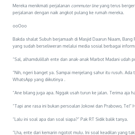
Mereka menikmati perjalanan
commuter line
yang terus bergera
perjalanan dengan naik angkot pulang ke rumah mereka.
ooOoo
Bakda shalat Subuh berjamaah di Masjid Daarun Niaam, Bang Fa
yang sudah berseliweran melalui media sosial berbagai informas
“Sal, alhamdulillah ente dan anak-anak Marbot Madani udah p
“Nih, ngeri banget ya. Sampai menjelang sahur itu rusuh. Ada 
WhatsApp yang diikutinya .
“Ane bilang juga apa. Nggak usah turun ke jalan. Terima aja h
“Tapi ane rasa ini bukan persoalan Jokowi dan Prabowo, Te!” 
“Lalu ini soal apa dan soal siapa?” Pak RT Sidik balik tanya.
“Lha, ente dari kemarin ngotot mulu. Ini soal keadilan yang ta