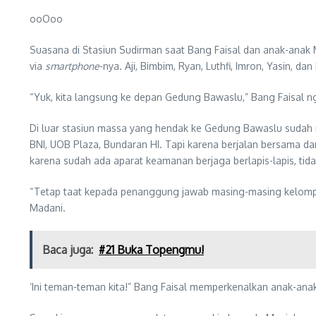
ooOoo
Suasana di Stasiun Sudirman saat Bang Faisal dan anak-anak 
via
smartphone
-nya. Aji, Bimbim, Ryan, Luthfi, Imron, Yasin,
“Yuk, kita langsung ke depan Gedung Bawaslu,” Bang Faisal n
Di luar stasiun massa yang hendak ke Gedung Bawaslu sudah 
BNI, UOB Plaza, Bundaran HI. Tapi karena berjalan bersama da
karena sudah ada aparat keamanan berjaga berlapis-lapis, ti
“Tetap taat kepada penanggung jawab masing-masing kelompok
Madani.
Baca juga:
#21 Buka Topengmu!
‘Ini teman-teman kita!” Bang Faisal memperkenalkan anak-a