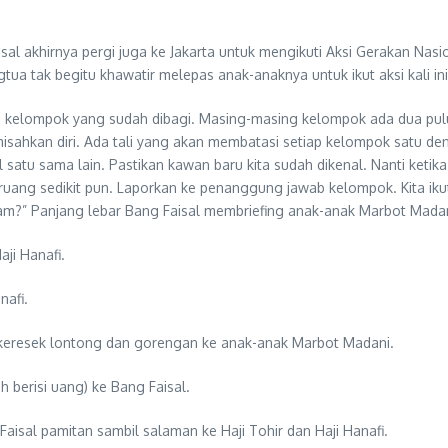
al akhirnya pergi juga ke Jakarta untuk mengikuti Aksi Gerakan Nas
ua tak begitu khawatir melepas anak-anaknya untuk ikut aksi kali ini.
aga kelompok yang sudah dibagi. Masing-masing kelompok ada dua pul
sahkan diri. Ada tali yang akan membatasi setiap kelompok satu de
atu sama lain. Pastikan kawan baru kita sudah dikenal. Nanti keti
 ruang sedikit pun. Laporkan ke penanggung jawab kelompok. Kita iku
aham?” Panjang lebar Bang Faisal membriefing anak-anak Marbot Mada
aji Hanafi.
nafi.
ong keresek lontong dan gorengan ke anak-anak Marbot Madani.
h berisi uang) ke Bang Faisal.
aisal pamitan sambil salaman ke Haji Tohir dan Haji Hanafi.