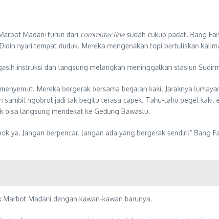
Marbot Madani turun dari
commuter line
sudah cukup padat. Bang Fais
 dan Didin nyari tempat duduk. Mereka mengenakan topi bertuliskan kal
gasih instruksi dan langsung melangkah meninggalkan stasiun Sudir
menyemut. Mereka bergerak bersama berjalan kaki. Jaraknya lumayan
n sambil ngobrol jadi tak begitu terasa capek. Tahu-tahu pegel kaki
dak bisa langsung mendekat ke Gedung Bawaslu.
 ya. Jangan berpencar. Jangan ada yang bergerak sendiri!” Bang Fa
nak Marbot Madani dengan kawan-kawan barunya.