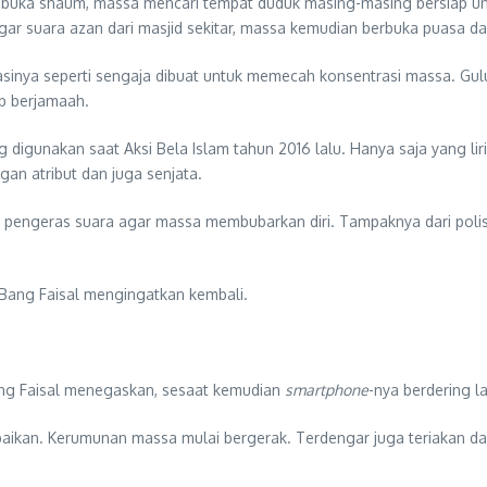
 buka shaum, massa mencari tempat duduk masing-masing bersiap 
ar suara azan dari masjid sekitar, massa kemudian berbuka puasa dan
asinya seperti sengaja dibuat untuk memecah konsentrasi massa. Gu
b berjamaah.
igunakan saat Aksi Bela Islam tahun 2016 lalu. Hanya saja yang lirik
an atribut dan juga senjata.
ri pengeras suara agar massa membubarkan diri. Tampaknya dari poli
 Bang Faisal mengingatkan kembali.
ang Faisal menegaskan, sesaat kemudian
smartphone
-nya berdering l
mpaikan. Kerumunan massa mulai bergerak. Terdengar juga teriakan d