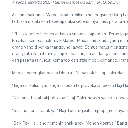
#webseriesramadhan | Serial Marbot Madani | By: O. Solihin
Aji dan anak-anak Marbot Madani dibimbing langsung Bang Fais
terbiasa melakukan beberapa aksi sebelumnya. Jadi, para orangt
“Kita tak boleh berpencar ketika sudah di lapangan. Tetap j
Pastikan semua anak-anak Marbot Madani tidak ada yang memi
orang yang diberikan tanggung jawab. Semua harus mengenal s
orang tak dikenal menyusup ke barisan, halau. Jangan berikan
dari peserta lain. Ikuti komando dari atas mobil komando. P
Mereka berangkat bakda Dhuhur. Dilepas oleh Haji Tohir dan H
“Jaga diri kalian ya. Jangan mudah terprovokasi!” pesan Haji Ha
“Nih, buat bekal takjil di sana!” Haji Tohir ngasih satu kant
“Sal, jaga anak-anak ya!” Haji Tohir ngasih amplop (mestinya si
“Baik Pak Haji, ane nemenin anak-anak. Mohon doanya,” Bang F