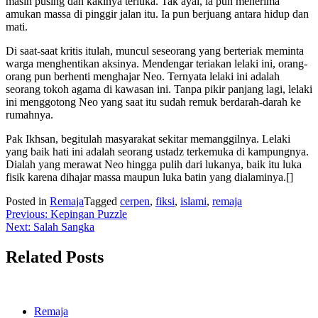
masih pusing dan kakinya terluka. Tak ayal, ia pun menerima
amukan massa di pinggir jalan itu. Ia pun berjuang antara hidup dan
mati.
Di saat-saat kritis itulah, muncul seseorang yang berteriak meminta
warga menghentikan aksinya. Mendengar teriakan lelaki ini, orang-
orang pun berhenti menghajar Neo. Ternyata lelaki ini adalah
seorang tokoh agama di kawasan ini. Tanpa pikir panjang lagi, lelaki
ini menggotong Neo yang saat itu sudah remuk berdarah-darah ke
rumahnya.
Pak Ikhsan, begitulah masyarakat sekitar memanggilnya. Lelaki
yang baik hati ini adalah seorang ustadz terkemuka di kampungnya.
Dialah yang merawat Neo hingga pulih dari lukanya, baik itu luka
fisik karena dihajar massa maupun luka batin yang dialaminya.[]
Posted in
Remaja
Tagged
cerpen
,
fiksi
,
islami
,
remaja
Post
Previous:
Kepingan Puzzle
Next:
Salah Sangka
navigation
Related Posts
Remaja