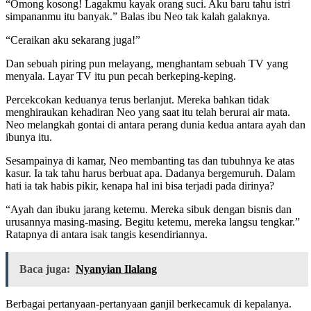
“Omong kosong! Lagakmu kayak orang suci. Aku baru tahu istri
simpananmu itu banyak.” Balas ibu Neo tak kalah galaknya.
“Ceraikan aku sekarang juga!”
Dan sebuah piring pun melayang, menghantam sebuah TV yang
menyala. Layar TV itu pun pecah berkeping-keping.
Percekcokan keduanya terus berlanjut. Mereka bahkan tidak
menghiraukan kehadiran Neo yang saat itu telah berurai air mata.
Neo melangkah gontai di antara perang dunia kedua antara ayah dan
ibunya itu.
Sesampainya di kamar, Neo membanting tas dan tubuhnya ke atas
kasur. Ia tak tahu harus berbuat apa. Dadanya bergemuruh. Dalam
hati ia tak habis pikir, kenapa hal ini bisa terjadi pada dirinya?
“Ayah dan ibuku jarang ketemu. Mereka sibuk dengan bisnis dan
urusannya masing-masing. Begitu ketemu, mereka langsu tengkar.”
Ratapnya di antara isak tangis kesendiriannya.
Baca juga:
Nyanyian Ilalang
Berbagai pertanyaan-pertanyaan ganjil berkecamuk di kepalanya.