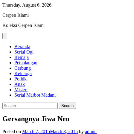
Skip
Thursday, August 6, 2026
to
Cerpen Islami
content
Koleksi Cerpen Islami
Beranda
Serial Ogi
Remaja
Petualangan
Cerbung
Keluarga
Politik
Anak
Misteri
Serial Marbot Madani
Search
for:
Gersangnya Jiwa Neo
Posted on
March 7, 2015
March 8, 2015
by
admin