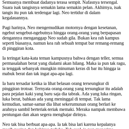
Semuanya membuat dadanya terasa sempit. Nafasnya tersengal.
Suara isak tangisnya semakin lama semakin pelan. Akhirnya, isak
tangis itu pun tak terdengar lagi. Neo tertidur di dalam
kegalauannya.
Pagi harinya, Neo mengemudikan motornya dengan kesetanan,
ngebut sengebut-ngebutnya hingga orang-orang yang berpapasan
dengannya menganggap Neo sudah gila. Bukan kea rah kampus
seperti biasanya, namun kea rah sebuah tempat bar remang-remang
di pinggiran kota.
Ia teringat kata-kata teman kampusnya bahwa dengan teller, semua
permasalahan berat yang dialami akan hilang. Maka ia pun tak ragu,
ia tenggak sebanyak mungkin minuman keras di bar itu hingga ia
mabuk berat dan tak ingat apa-apa lagi.
Ia baru tersadar ketika ia lihat belasan orang terseungkur di
pinggiran trotoar. Ternyata orang-orang yang tersungkur itu adalah
para pejalan kaki yang baru saja dia tabrak. Ada yang luka ringan,
luka berat, bahkan ada yang meninggal di tempat. Tak lama
kemudian, samar-samar dia lihat sekerumunan orang berlari ke
arahnya sambil berteriak-teriak memaki. Meraka nampak membawa
pentungan dan akan segera menghajar dirinya.
Neo tak bisa berbuat apa-apa. Ia tak bisa lari karena kepalanya