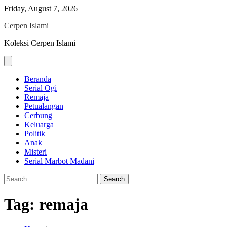
Skip
Friday, August 7, 2026
to
Cerpen Islami
content
Koleksi Cerpen Islami
Beranda
Serial Ogi
Remaja
Petualangan
Cerbung
Keluarga
Politik
Anak
Misteri
Serial Marbot Madani
Search
for:
Tag:
remaja