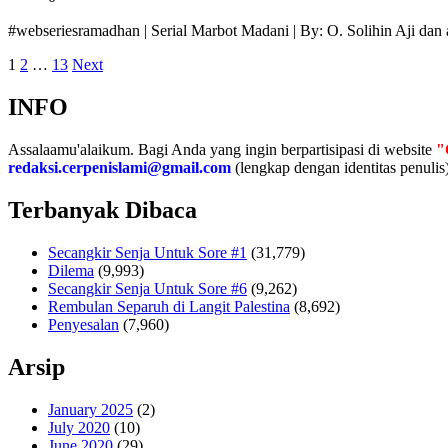
#webseriesramadhan | Serial Marbot Madani | By: O. Solihin Aji dan
Posts
1
2
…
13
Next
pagination
INFO
Assalaamu'alaikum. Bagi Anda yang ingin berpartisipasi di website
"
redaksi.cerpenislami@gmail.com
(lengkap dengan identitas penulis)
Terbanyak Dibaca
Secangkir Senja Untuk Sore #1
(31,779)
Dilema
(9,993)
Secangkir Senja Untuk Sore #6
(9,262)
Rembulan Separuh di Langit Palestina
(8,692)
Penyesalan
(7,960)
Arsip
January 2025
(2)
July 2020
(10)
June 2020
(29)