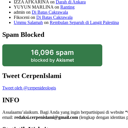
IZZA AFKARINA
on
Darah di Ankara
YUYUN MARLINA
on
Ranting
admin
on
Di Batas Cakrawala
Fikoceni
on
Di Batas Cakrawala
Ummu Salamah
on
Rembulan Separuh di Langit Palestina
Spam Blocked
16,096 spam
blocked by
Akismet
Tweet CerpenIslami
Tweet oleh @cerpenideologis
INFO
Assalaamu’alaikum. Bagi Anda yang ingin berpartisipasi di website
“
email:
redaksi.cerpenislami@gmail.com
(lengkap dengan identitas p