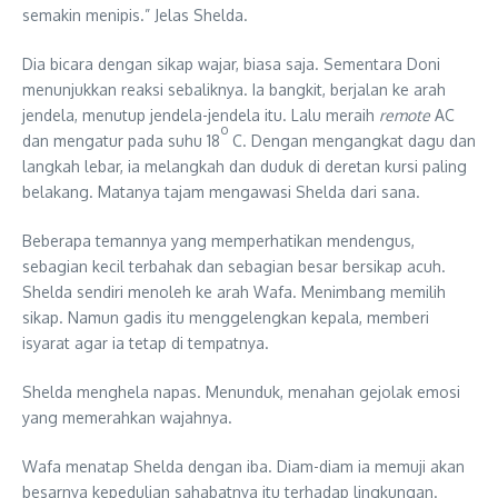
semakin menipis.” Jelas Shelda.
Dia bicara dengan sikap wajar, biasa saja. Sementara Doni
menunjukkan reaksi sebaliknya. Ia bangkit, berjalan ke arah
jendela, menutup jendela-jendela itu. Lalu meraih
remote
AC
o
dan mengatur pada suhu 18
C. Dengan mengangkat dagu dan
langkah lebar, ia melangkah dan duduk di deretan kursi paling
belakang. Matanya tajam mengawasi Shelda dari sana.
Beberapa temannya yang memperhatikan mendengus,
sebagian kecil terbahak dan sebagian besar bersikap acuh.
Shelda sendiri menoleh ke arah Wafa. Menimbang memilih
sikap. Namun gadis itu menggelengkan kepala, memberi
isyarat agar ia tetap di tempatnya.
Shelda menghela napas. Menunduk, menahan gejolak emosi
yang memerahkan wajahnya.
Wafa menatap Shelda dengan iba. Diam-diam ia memuji akan
besarnya kepedulian sahabatnya itu terhadap lingkungan.