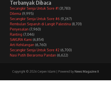
Terbanyak Dibaca
Secangkir Senja Untuk Sore #1
(31,783)
Dilema
(9,995)
Secangkir Senja Untuk Sore #6
(9,267)
Rembulan Separuh di Langit Palestina
(8,701)
Penyesalan
(7,960)
Ranting
(7,046)
SAKURA Kami
(6,854)
Arti Kehilangan
(6,760)
Secangkir Senja Untuk Sore #2
(6,700)
Nasi Putih Beraroma Pandan
(6,622)
Copyright © 2026 Cerpen Islami | Powered by
News Magazine X