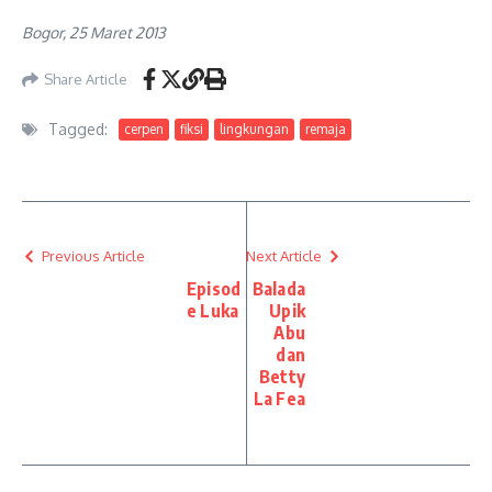
Bogor, 25 Maret 2013
Share Article
Tagged:
cerpen
fiksi
lingkungan
remaja
Previous Article
Next Article
Episod
Balada
e Luka
Upik
Abu
dan
Betty
La Fea