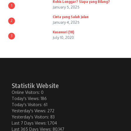
Rohis Longgar? Siapa yang Bilang?
1
January 5, 2025
Cinta yang Salah Jalan
2
January 4, 2025
Kasawari (18)
3
July 10, 2020
Statistik Website
Online Visitors:
0
Today's Views:
186
Today's Visitors:
61
Yesterday's Views:
272
Yesterday's Visitors:
83
Last 7 Days Views:
1,704
Last 365 Days Views:
80,147