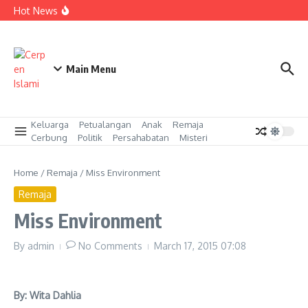
Skip to content
Kasawari (17)
Hot News
Kasawari (16)
Kasawari (15)
Main Menu
Keluarga
Petualangan
Anak
Remaja
Cerbung
Politik
Persahabatan
Misteri
Home
/
Remaja
/
Miss Environment
Remaja
Miss Environment
By
admin
No Comments
March 17, 2015
07:08
By: Wita Dahlia