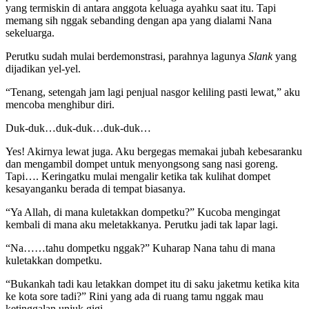
yang termiskin di antara anggota keluaga ayahku saat itu. Tapi
memang sih nggak sebanding dengan apa yang dialami Nana
sekeluarga.
Perutku sudah mulai berdemonstrasi, parahnya lagunya
Slank
yang
dijadikan yel-yel.
“Tenang, setengah jam lagi penjual nasgor keliling pasti lewat,” aku
mencoba menghibur diri.
Duk-duk…duk-duk…duk-duk…
Yes! Akirnya lewat juga. Aku bergegas memakai jubah kebesaranku
dan mengambil dompet untuk menyongsong sang nasi goreng.
Tapi…. Keringatku mulai mengalir ketika tak kulihat dompet
kesayanganku berada di tempat biasanya.
“Ya Allah, di mana kuletakkan dompetku?” Kucoba mengingat
kembali di mana aku meletakkanya. Perutku jadi tak lapar lagi.
“Na……tahu dompetku nggak?” Kuharap Nana tahu di mana
kuletakkan dompetku.
“Bukankah tadi kau letakkan dompet itu di saku jaketmu ketika kita
ke kota sore tadi?” Rini yang ada di ruang tamu nggak mau
ketinggalan unjuk gigi.