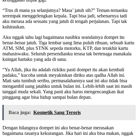
“Trus di mana ya selanjutnya? Masa’ jatuh sih?” Teman-temanku
serempak menggelengkan kepala. Tapi bisa jadi, sebenarnya tadi
aku merasa ada sesuatu yang jatuh di tengah perjalanan. Tapi tak
kuhiraukan.
Aku nggak tahu lagi bagaimana nasibku seandainya dompet itu
benar-benar jatuh. Tiga lembar uang lima puluh ribuan, sebuah kartu
ATM, SIM, plus STNK sepeda motorku, KTP, dan terakhir kartu
mahasiswaku. Seluruh persendianku terasa tak bertenaga manakala
kuingat hartaku yang ada di sana.
“Ya Allah, jika itu adalah rizkiku pasti dompet itu akan kembali
padaku,” kucoba untuk meyakinkan diriku atas qadha Allah ini.
Mati satu tumbuh seribu, permasalahannya saat ini aku tidak bisa
mengambil uang jatahku untuk bulan ini. Lebih-lebih saat ini masih
tanggal muda sekali. Yang pasti aku harus mengencangkan ikat
pinggang agar bisa hidup sampai bulan depan.
Baca juga:
Kosmetik Sang Teroris
Dengan hilangnya dompet ini aku benar-benar merasakan
bagaimana rasanya kekurangan. Jika hari ini aku bisa makan, nggak