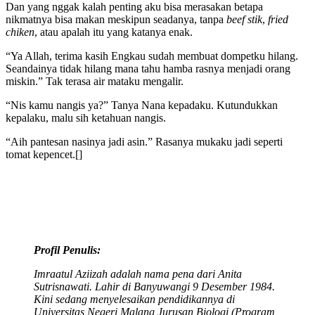
Dan yang nggak kalah penting aku bisa merasakan betapa
nikmatnya bisa makan meskipun seadanya, tanpa
beef stik
,
fried
chiken
, atau apalah itu yang katanya enak.
“Ya Allah, terima kasih Engkau sudah membuat dompetku hilang.
Seandainya tidak hilang mana tahu hamba rasnya menjadi orang
miskin.” Tak terasa air mataku mengalir.
“Nis kamu nangis ya?” Tanya Nana kepadaku. Kutundukkan
kepalaku, malu sih ketahuan nangis.
“Aih pantesan nasinya jadi asin.” Rasanya mukaku jadi seperti
tomat kepencet.[]
Profil Penulis:
Imraatul Aziizah adalah nama pena dari Anita
Sutrisnawati. Lahir di Banyuwangi 9 Desember 1984.
Kini sedang menyelesaikan pendidikannya di
Universitas Negeri Malang Jurusan Biologi (Program