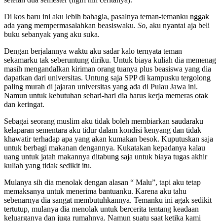
Di kos baru ini aku lebih bahagia, pasalnya teman-temanku nggak
ada yang mempermasalahkan beasiswaku.
So
, aku nyantai aja beli
buku sebanyak yang aku suka.
Dengan berjalannya waktu aku sadar kalo ternyata teman
sekamarku tak seberuntung diriku. Untuk biaya kuliah dia memenag
masih mengandalkan kiriman orang tuanya plus beasiswa yang dia
dapatkan dari universitas. Untung saja SPP di kampusku tergolong
paling murah di jajaran universitas yang ada di Pulau Jawa ini.
Namun untuk kebutuhan sehari-hari dia harus kerja memeras otak
dan keringat.
Sebagai seorang muslim aku tidak boleh membiarkan saudaraku
kelaparan sementara aku tidur dalam kondisi kenyang dan tidak
khawatir terhadap apa yang akan kumakan besok. Kuputuskan saja
untuk berbagi makanan dengannya. Kukatakan kepadanya kalau
uang untuk jatah makannya ditabung saja untuk biaya tugas akhir
kuliah yang tidak sedikit itu.
Mulanya sih dia menolak dengan alasan “ Malu”, tapi aku tetap
memaksanya untuk menerima bantuanku. Karena aku tahu
sebenarnya dia sangat membutuhkannya. Temanku ini agak sedikit
tertutup, mulanya dia menolak untuk bercerita tentang keadaan
keluarganya dan juga rumahnya. Namun suatu saat ketika kami