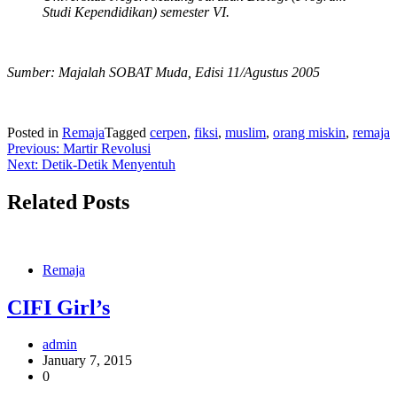
Studi Kependidikan) semester VI.
Sumber: Majalah SOBAT Muda, Edisi 11/Agustus 2005
Posted in
Remaja
Tagged
cerpen
,
fiksi
,
muslim
,
orang miskin
,
remaja
Post
Previous:
Martir Revolusi
Next:
Detik-Detik Menyentuh
navigation
Related Posts
Remaja
CIFI Girl’s
admin
January 7, 2015
0