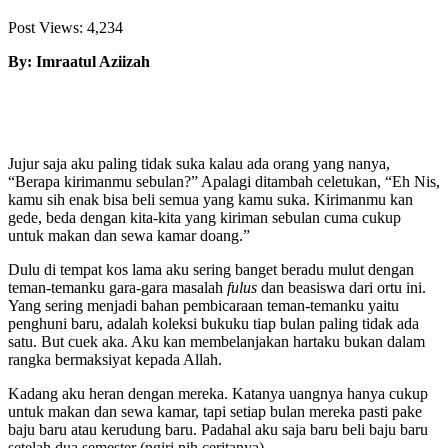
Post Views:
4,234
By: Imraatul Aziizah
Jujur saja aku paling tidak suka kalau ada orang yang nanya,
“Berapa kirimanmu sebulan?” Apalagi ditambah celetukan, “Eh Nis,
kamu sih enak bisa beli semua yang kamu suka. Kirimanmu kan
gede, beda dengan kita-kita yang kiriman sebulan cuma cukup
untuk makan dan sewa kamar doang.”
Dulu di tempat kos lama aku sering banget beradu mulut dengan
teman-temanku gara-gara masalah
fulus
dan beasiswa dari ortu ini.
Yang sering menjadi bahan pembicaraan teman-temanku yaitu
penghuni baru, adalah koleksi bukuku tiap bulan paling tidak ada
satu. But cuek aka. Aku kan membelanjakan hartaku bukan dalam
rangka bermaksiyat kepada Allah.
Kadang aku heran dengan mereka. Katanya uangnya hanya cukup
untuk makan dan sewa kamar, tapi setiap bulan mereka pasti pake
baju baru atau kerudung baru. Padahal aku saja baru beli baju baru
setelah dua semester (ngiri nih ceritanya).