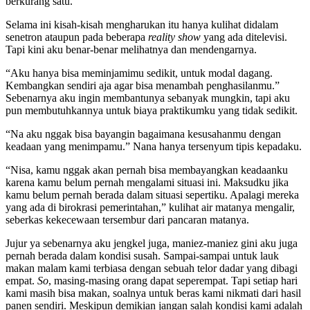
berkurang satu.”
Selama ini kisah-kisah mengharukan itu hanya kulihat didalam
senetron ataupun pada beberapa
reality show
yang ada ditelevisi.
Tapi kini aku benar-benar melihatnya dan mendengarnya.
“Aku hanya bisa meminjamimu sedikit, untuk modal dagang.
Kembangkan sendiri aja agar bisa menambah penghasilanmu.”
Sebenarnya aku ingin membantunya sebanyak mungkin, tapi aku
pun membutuhkannya untuk biaya praktikumku yang tidak sedikit.
“Na aku nggak bisa bayangin bagaimana kesusahanmu dengan
keadaan yang menimpamu.” Nana hanya tersenyum tipis kepadaku.
“Nisa, kamu nggak akan pernah bisa membayangkan keadaanku
karena kamu belum pernah mengalami situasi ini. Maksudku jika
kamu belum pernah berada dalam situasi sepertiku. Apalagi mereka
yang ada di birokrasi pemerintahan,” kulihat air matanya mengalir,
seberkas kekecewaan tersembur dari pancaran matanya.
Jujur ya sebenarnya aku jengkel juga, maniez-maniez gini aku juga
pernah berada dalam kondisi susah. Sampai-sampai untuk lauk
makan malam kami terbiasa dengan sebuah telor dadar yang dibagi
empat.
So
, masing-masing orang dapat seperempat. Tapi setiap hari
kami masih bisa makan, soalnya untuk beras kami nikmati dari hasil
panen sendiri. Meskipun demikian jangan salah kondisi kami adalah