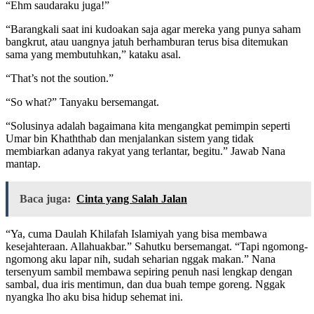
“Ehm saudaraku juga!”
“Barangkali saat ini kudoakan saja agar mereka yang punya saham
bangkrut, atau uangnya jatuh berhamburan terus bisa ditemukan
sama yang membutuhkan,” kataku asal.
“That’s not the soution.”
“So what?” Tanyaku bersemangat.
“Solusinya adalah bagaimana kita mengangkat pemimpin seperti
Umar bin Khaththab dan menjalankan sistem yang tidak
membiarkan adanya rakyat yang terlantar, begitu.” Jawab Nana
mantap.
Baca juga:
Cinta yang Salah Jalan
“Ya, cuma Daulah Khilafah Islamiyah yang bisa membawa
kesejahteraan. Allahuakbar.” Sahutku bersemangat. “Tapi ngomong-
ngomong aku lapar nih, sudah seharian nggak makan.” Nana
tersenyum sambil membawa sepiring penuh nasi lengkap dengan
sambal, dua iris mentimun, dan dua buah tempe goreng. Nggak
nyangka lho aku bisa hidup sehemat ini.