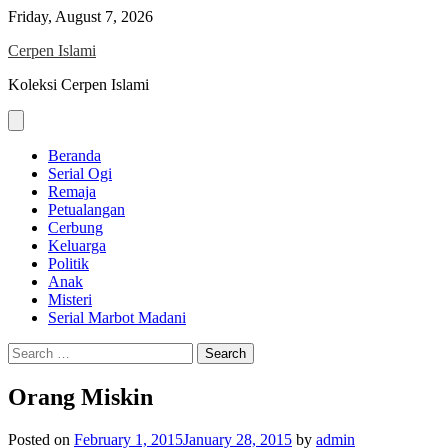
Skip
Friday, August 7, 2026
to
Cerpen Islami
content
Koleksi Cerpen Islami
Beranda
Serial Ogi
Remaja
Petualangan
Cerbung
Keluarga
Politik
Anak
Misteri
Serial Marbot Madani
Search
for:
Orang Miskin
Posted on
February 1, 2015
January 28, 2015
by
admin