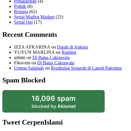
Petualangan
(4)
Politik
(8)
Remaja
(62)
Serial Marbot Madani
(22)
Serial Ogi
(17)
Recent Comments
IZZA AFKARINA
on
Darah di Ankara
YUYUN MARLINA
on
Ranting
admin
on
Di Batas Cakrawala
Fikoceni
on
Di Batas Cakrawala
Ummu Salamah
on
Rembulan Separuh di Langit Palestina
Spam Blocked
16,096 spam
blocked by
Akismet
Tweet CerpenIslami