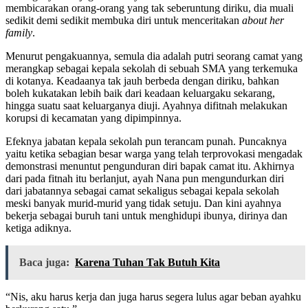
membicarakan orang-orang yang tak seberuntung diriku, dia muali
sedikit demi sedikit membuka diri untuk menceritakan
about her
family
.
Menurut pengakuannya, semula dia adalah putri seorang camat yang
merangkap sebagai kepala sekolah di sebuah SMA yang terkemuka
di kotanya. Keadaanya tak jauh berbeda dengan diriku, bahkan
boleh kukatakan lebih baik dari keadaan keluargaku sekarang,
hingga suatu saat keluarganya diuji. Ayahnya difitnah melakukan
korupsi di kecamatan yang dipimpinnya.
Efeknya jabatan kepala sekolah pun terancam punah. Puncaknya
yaitu ketika sebagian besar warga yang telah terprovokasi mengadak
demonstrasi menuntut pengunduran diri bapak camat itu. Akhirnya
dari pada fitnah itu berlanjut, ayah Nana pun mengundurkan diri
dari jabatannya sebagai camat sekaligus sebagai kepala sekolah
meski banyak murid-murid yang tidak setuju. Dan kini ayahnya
bekerja sebagai buruh tani untuk menghidupi ibunya, dirinya dan
ketiga adiknya.
Baca juga:
Karena Tuhan Tak Butuh Kita
“Nis, aku harus kerja dan juga harus segera lulus agar beban ayahku