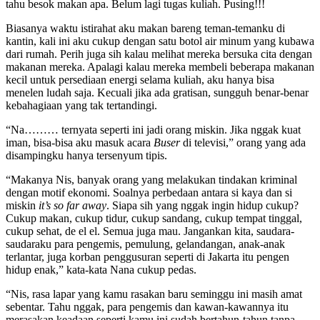
tahu besok makan apa. Belum lagi tugas kuliah. Pusing!!!
Biasanya waktu istirahat aku makan bareng teman-temanku di
kantin, kali ini aku cukup dengan satu botol air minum yang kubawa
dari rumah. Perih juga sih kalau melihat mereka bersuka cita dengan
makanan mereka. Apalagi kalau mereka membeli beberapa makanan
kecil untuk persediaan energi selama kuliah, aku hanya bisa
menelen ludah saja. Kecuali jika ada gratisan, sungguh benar-benar
kebahagiaan yang tak tertandingi.
“Na……… ternyata seperti ini jadi orang miskin. Jika nggak kuat
iman, bisa-bisa aku masuk acara
Buser
di televisi,” orang yang ada
disampingku hanya tersenyum tipis.
“Makanya Nis, banyak orang yang melakukan tindakan kriminal
dengan motif ekonomi. Soalnya perbedaan antara si kaya dan si
miskin
it’s so far away
. Siapa sih yang nggak ingin hidup cukup?
Cukup makan, cukup tidur, cukup sandang, cukup tempat tinggal,
cukup sehat, de el el. Semua juga mau. Jangankan kita, saudara-
saudaraku para pengemis, pemulung, gelandangan, anak-anak
terlantar, juga korban penggusuran seperti di Jakarta itu pengen
hidup enak,” kata-kata Nana cukup pedas.
“Nis, rasa lapar yang kamu rasakan baru seminggu ini masih amat
sebentar. Tahu nggak, para pengemis dan kawan-kawannya itu
merasakan keadaan seperti kamu ini sudah bertahun-tahun tanpa