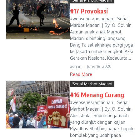
Serial Marbot Madani
#17 Provokasi
#webseriesramadhan | Serial
Marbot Madani | By: O. Solihin
Aji dan anak-anak Marbot
Madani dibimbing langsung
Bang Faisal akhirnya pergi juga
ke Jakarta untuk mengikuti Aksi
Gerakan Nasional Kedaulata...
admin
June 18, 2020
Read More
Serial Marbot Madani
#16 Menang Curang
#webseriesramadhan | Serial
Marbot Madani | By: O. Solihin
Abis shalat Subuh berjamaah
yang dilanjut dengan kajian
Riyadhus Shalihin, bapak-bapak
komplek yang udah pada