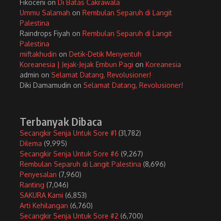
Fikoceni
on
Di Batas Cakrawala
Ummu Salamah
on
Rembulan Separuh di Langit
Palestina
Raindrops Fiyah
on
Rembulan Separuh di Langit
Palestina
miftakhudin
on
Detik-Detik Menyentuh
Koreanesia | Jejak-Jejak Embun Pagi
on
Koreanesia
admin
on
Selamat Datang, Revolusioner!
Diki Damamudin
on
Selamat Datang, Revolusioner!
Terbanyak Dibaca
Secangkir Senja Untuk Sore #1
(31,782)
Dilema
(9,995)
Secangkir Senja Untuk Sore #6
(9,267)
Rembulan Separuh di Langit Palestina
(8,696)
Penyesalan
(7,960)
Ranting
(7,046)
SAKURA Kami
(6,853)
Arti Kehilangan
(6,760)
Secangkir Senja Untuk Sore #2
(6,700)