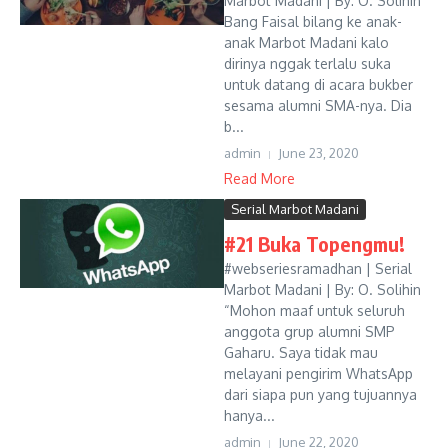
Marbot Madani | By: O. Solihin
Bang Faisal bilang ke anak-
anak Marbot Madani kalo
dirinya nggak terlalu suka
untuk datang di acara bukber
sesama alumni SMA-nya. Dia
b...
admin
June 23, 2020
Read More
Serial Marbot Madani
#21 Buka Topengmu!
#webseriesramadhan | Serial
Marbot Madani | By: O. Solihin
“Mohon maaf untuk seluruh
anggota grup alumni SMP
Gaharu. Saya tidak mau
melayani pengirim WhatsApp
dari siapa pun yang tujuannya
hanya...
admin
June 22, 2020