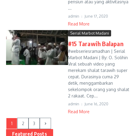
pensiun atau yang aktivitasnya
...
admin
June 17, 2020
Read More
Serial Marbot Madani
#15 Tarawih Balapan
#webseriesramadhan | Serial
Marbot Madani | By: O. Solihin
Viral sebuah video yang
merekam shalat tarawih super
cepat. Durasinya cuma 29
detik, menggambarkan
sekelompok orang yang shalat
2 rakaat. Cep...
admin
June 16, 2020
Read More
1
2
3
Featured Posts