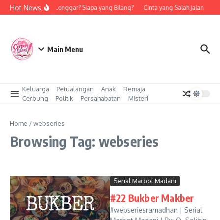
Skip to content
Hot News
Rohis Longgar? Siapa yang Bilang?
Cinta yang Salah Jalan
Ka
Main Menu
Keluarga
Petualangan
Anak
Remaja
Cerbung
Politik
Persahabatan
Misteri
Home
/
webseries
Browsing Tag: webseries
Serial Marbot Madani
#22 Bukber Makber
#webseriesramadhan | Serial