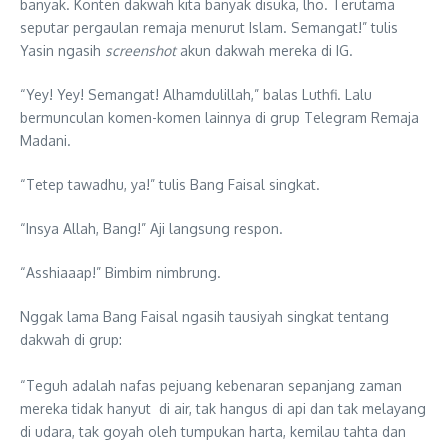
banyak. Konten dakwah kita banyak disuka, lho. Terutama
seputar pergaulan remaja menurut Islam. Semangat!” tulis
Yasin ngasih
screenshot
akun dakwah mereka di IG.
“Yey! Yey! Semangat! Alhamdulillah,” balas Luthfi. Lalu
bermunculan komen-komen lainnya di grup Telegram Remaja
Madani.
“Tetep tawadhu, ya!” tulis Bang Faisal singkat.
“Insya Allah, Bang!” Aji langsung respon.
“Asshiaaap!” Bimbim nimbrung.
Nggak lama Bang Faisal ngasih tausiyah singkat tentang
dakwah di grup:
“Teguh adalah nafas pejuang kebenaran sepanjang zaman
mereka tidak hanyut di air, tak hangus di api dan tak melayang
di udara, tak goyah oleh tumpukan harta, kemilau tahta dan