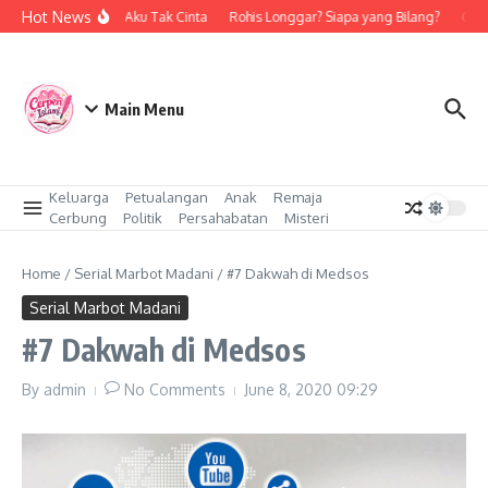
Skip to content
Hot News
Bukan Aku Tak Cinta
Rohis Longgar? Siapa yang Bilang?
Cinta
Main Menu
Keluarga
Petualangan
Anak
Remaja
Cerbung
Politik
Persahabatan
Misteri
Home
/
Serial Marbot Madani
/
#7 Dakwah di Medsos
Serial Marbot Madani
#7 Dakwah di Medsos
By
admin
No Comments
June 8, 2020
09:29