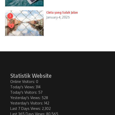
Cinta yang Salah Jalan
3
January 4, 2025
Statistik Website
Online Visitors:
0
Today's Views:
314
Today's Visitors:
57
Yesterday's Views:
528
Yesterday's Visitors:
142
Last 7 Days Views:
2,302
Last 365 Days Views:
80,565