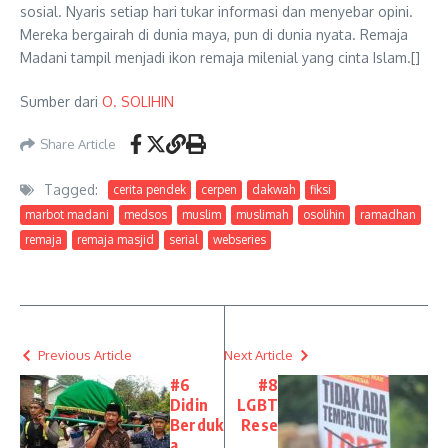
sosial. Nyaris setiap hari tukar informasi dan menyebar opini.
Mereka bergairah di dunia maya, pun di dunia nyata. Remaja
Madani tampil menjadi ikon remaja milenial yang cinta Islam.[]
Sumber dari
O. SOLIHIN
Share Article
Tagged:
cerita pendek
cerpen
dakwah
fiksi
marbot madani
medsos
muslim
muslimah
osolihin
ramadhan
remaja
remaja masjid
serial
webseries
Previous Article
Next Article
#6
#8
Didin
LGBT
Berduk
Rese
a