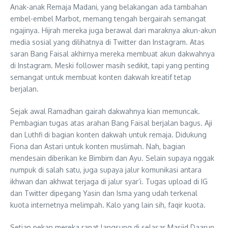
Anak-anak Remaja Madani, yang belakangan ada tambahan
embel-embel Marbot, memang tengah bergairah semangat
ngajinya. Hijrah mereka juga berawal dari maraknya akun-akun
media sosial yang dilihatnya di Twitter dan Instagram. Atas
saran Bang Faisal akhirnya mereka membuat akun dakwahnya
di Instagram. Meski follower masih sedikit, tapi yang penting
semangat untuk membuat konten dakwah kreatif tetap
berjalan.
Sejak awal Ramadhan gairah dakwahnya kian memuncak.
Pembagian tugas atas arahan Bang Faisal berjalan bagus. Aji
dan Luthfi di bagian konten dakwah untuk remaja. Didukung
Fiona dan Astari untuk konten muslimah. Nah, bagian
mendesain diberikan ke Bimbim dan Ayu. Selain supaya nggak
numpuk di salah satu, juga supaya jalur komunikasi antara
ikhwan dan akhwat terjaga di jalur syar’i. Tugas upload di IG
dan Twitter dipegang Yasin dan Isma yang udah terkenal
kuota internetnya melimpah. Kalo yang lain sih, faqir kuota.
Setiap pekan mereka rapat langsung di selasar Masjid Daarun