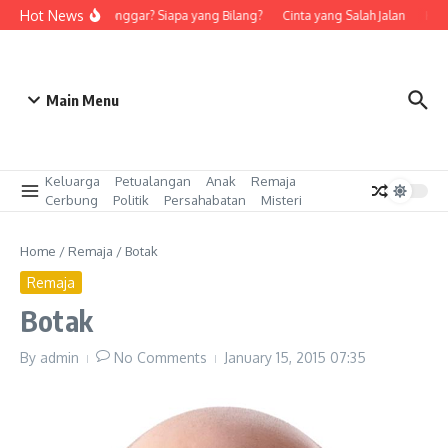
Skip to content
Hot News
Rohis Longgar? Siapa yang Bilang?
Cinta yang Salah Jalan
Kasaw
Main Menu
Keluarga
Petualangan
Anak
Remaja
Cerbung
Politik
Persahabatan
Misteri
Home
/
Remaja
/
Botak
Remaja
Botak
By
admin
No Comments
January 15, 2015
07:35