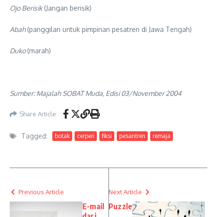
Ojo Berisik
(Jangan berisik)
Abah
(panggilan untuk pimpinan pesatren di Jawa Tengah)
Duko
(marah)
Sumber: Majalah SOBAT Muda, Edisi 03/November 2004
Share Article
Tagged:
botak
cerpen
fiksi
pesantren
remaja
Previous Article
Next Article
E-mail
Puzzle
dari