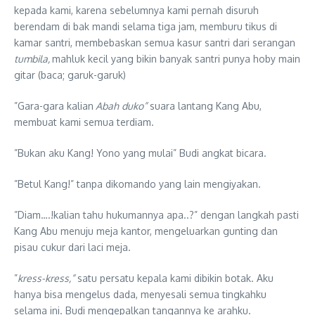
kepada kami, karena sebelumnya kami pernah disuruh
berendam di bak mandi selama tiga jam, memburu tikus di
kamar santri, membebaskan semua kasur santri dari serangan
tumbila,
mahluk kecil yang bikin banyak santri punya hoby main
gitar (baca; garuk-garuk)
”Gara-gara kalian
Abah
duko”
suara lantang Kang Abu,
membuat kami semua terdiam.
”Bukan aku Kang! Yono yang mulai” Budi angkat bicara.
”Betul Kang!” tanpa dikomando yang lain mengiyakan.
”Diam….!kalian tahu hukumannya apa..?” dengan langkah pasti
Kang Abu menuju meja kantor, mengeluarkan gunting dan
pisau cukur dari laci meja.
”
kress-kress,”
satu persatu kepala kami dibikin botak. Aku
hanya bisa mengelus dada, menyesali semua tingkahku
selama ini. Budi mengepalkan tangannya ke arahku.