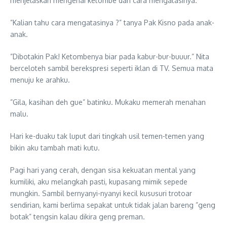
menjelaskan mengenai ketombe dan cara mengatasinya.
”Kalian tahu cara mengatasinya ?” tanya Pak Kisno pada anak-
anak.
”Dibotakin Pak! Ketombenya biar pada kabur-bur-buuur.” Nita
berceloteh sambil berekspresi seperti iklan di TV. Semua mata
menuju ke arahku.
”Gila, kasihan deh gue” batinku. Mukaku memerah menahan
malu.
Hari ke-duaku tak luput dari tingkah usil temen-temen yang
bikin aku tambah mati kutu.
Pagi hari yang cerah, dengan sisa kekuatan mental yang
kumiliki, aku melangkah pasti, kupasang mimik sepede
mungkin. Sambil bernyanyi-nyanyi kecil kususuri trotoar
sendirian, kami berlima sepakat untuk tidak jalan bareng ”geng
botak” tengsin kalau dikira geng preman.