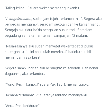
”Kriing-kriing..!” suara weker membangunkanku.
”
Astaghfirrullah…
, sudah jam tujuh, terlambat nih”. Segera aku
bergegas mengambil seragam sekolah dan ke kamar mandi.
Sengaja aku tidur ba’da pengajian subuh tadi. Semalam
begadang sama temen-temen sampai jam 12 malam.
”Rasa-rasanya aku sudah menyetel weker tepat di pukul
setengah tujuh! Ini pasti ulah mereka…!” batinku sambil
memendam rasa kesel.
Segera sambil berlari aku berangkat ke sekolah. Dan benar
dugaanku, aku terlambat.
”Yono! Kesini kamu..!” suara Pak Taufik memanggilku.
”Kenapa terlambat..?” suaranya lantang menanyaiku.
”Anu… Pak! Ketiduran”