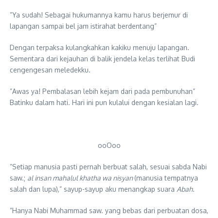
”Ya sudah! Sebagai hukumannya kamu harus berjemur di
lapangan sampai bel jam istirahat berdentang”
Dengan terpaksa kulangkahkan kakiku menuju lapangan.
Sementara dari kejauhan di balik jendela kelas terlihat Budi
cengengesan meledekku.
”Awas ya! Pembalasan lebih kejam dari pada pembunuhan”
Batinku dalam hati. Hari ini pun kulalui dengan kesialan lagi.
ooOoo
”Setiap manusia pasti pernah berbuat salah, sesuai sabda Nabi
saw.;
al insan mahalul khatha wa nisyan
(manusia tempatnya
salah dan lupa),” sayup-sayup aku menangkap suara
Abah
.
”Hanya Nabi Muhammad saw. yang bebas dari perbuatan dosa,