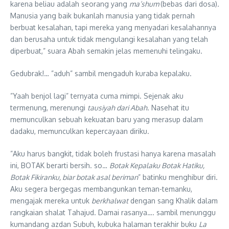
karena beliau adalah seorang yang
ma’shum
(bebas dari dosa)
.
Manusia yang baik bukanlah manusia yang tidak pernah
berbuat kesalahan, tapi mereka yang menyadari kesalahannya
dan berusaha untuk tidak mengulangi kesalahan yang telah
diperbuat,” suara Abah semakin jelas memenuhi telingaku.
Gedubrak!… ”aduh” sambil mengaduh kuraba kepalaku.
”Yaah benjol lagi” ternyata cuma mimpi. Sejenak aku
termenung, merenungi
tausiyah dari Abah
. Nasehat itu
memunculkan sebuah kekuatan baru yang merasup dalam
dadaku, memunculkan kepercayaan diriku.
”Aku harus bangkit, tidak boleh frustasi hanya karena masalah
ini, BOTAK berarti bersih. so…
Botak Kepalaku Botak Hatiku,
Botak Fikiranku, biar botak asal beriman
” batinku menghibur diri.
Aku segera bergegas membangunkan teman-temanku,
mengajak mereka untuk
berkhalwat
dengan sang Khalik dalam
rangkaian shalat Tahajud. Damai rasanya…. sambil menunggu
kumandang azdan Subuh, kubuka halaman terakhir buku
La