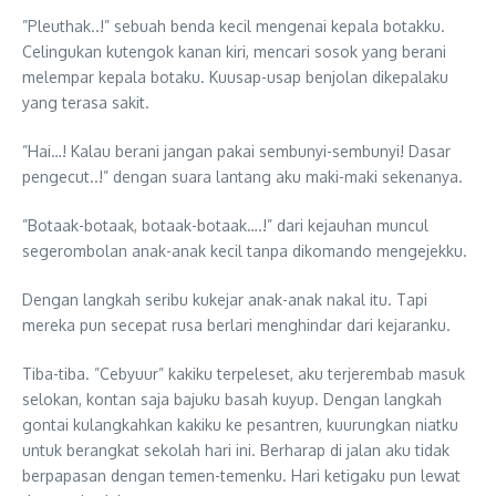
”Pleuthak..!” sebuah benda kecil mengenai kepala botakku.
Celingukan kutengok kanan kiri, mencari sosok yang berani
melempar kepala botaku. Kuusap-usap benjolan dikepalaku
yang terasa sakit.
”Hai…! Kalau berani jangan pakai sembunyi-sembunyi! Dasar
pengecut..!” dengan suara lantang aku maki-maki sekenanya.
”Botaak-botaak, botaak-botaak….!” dari kejauhan muncul
segerombolan anak-anak kecil tanpa dikomando mengejekku.
Dengan langkah seribu kukejar anak-anak nakal itu. Tapi
mereka pun secepat rusa berlari menghindar dari kejaranku.
Tiba-tiba. ”Cebyuur” kakiku terpeleset, aku terjerembab masuk
selokan, kontan saja bajuku basah kuyup. Dengan langkah
gontai kulangkahkan kakiku ke pesantren, kuurungkan niatku
untuk berangkat sekolah hari ini. Berharap di jalan aku tidak
berpapasan dengan temen-temenku. Hari ketigaku pun lewat