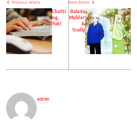
Previous Article
Next Article
Chatti
Balada
ng,
Mulder
Yuk!
&
Scully
admin