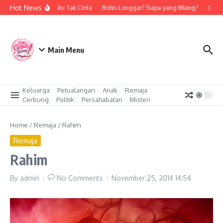
Skip to content
Hot News
Bukan Aku Tak Cinta
Rohis Longgar? Siapa yang Bilang?
Cinta 
Main Menu
Keluarga
Petualangan
Anak
Remaja
Cerbung
Politik
Persahabatan
Misteri
Home
/
Remaja
/
Rahim
Remaja
Rahim
By
admin
No Comments
November 25, 2014
14:54