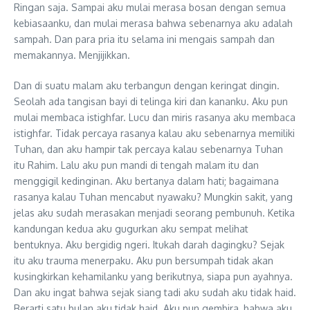
Ringan saja. Sampai aku mulai merasa bosan dengan semua
kebiasaanku, dan mulai merasa bahwa sebenarnya aku adalah
sampah. Dan para pria itu selama ini mengais sampah dan
memakannya. Menjijikkan.
Dan di suatu malam aku terbangun dengan keringat dingin.
Seolah ada tangisan bayi di telinga kiri dan kananku. Aku pun
mulai membaca istighfar. Lucu dan miris rasanya aku membaca
istighfar. Tidak percaya rasanya kalau aku sebenarnya memiliki
Tuhan, dan aku hampir tak percaya kalau sebenarnya Tuhan
itu Rahim. Lalu aku pun mandi di tengah malam itu dan
menggigil kedinginan. Aku bertanya dalam hati; bagaimana
rasanya kalau Tuhan mencabut nyawaku? Mungkin sakit, yang
jelas aku sudah merasakan menjadi seorang pembunuh. Ketika
kandungan kedua aku gugurkan aku sempat melihat
bentuknya. Aku bergidig ngeri. Itukah darah dagingku? Sejak
itu aku trauma menerpaku. Aku pun bersumpah tidak akan
kusingkirkan kehamilanku yang berikutnya, siapa pun ayahnya.
Dan aku ingat bahwa sejak siang tadi aku sudah aku tidak haid.
Berarti satu bulan aku tidak haid. Aku pun gembira, bahwa aku