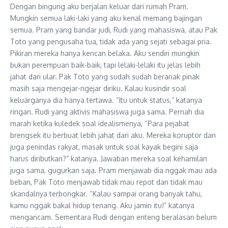
Dengan bingung aku berjalan keluar dari rumah Pram.
Mungkin semua laki-laki yang aku kenal memang bajingan
semua. Pram yang bandar judi, Rudi yang mahasiswa, atau Pak
Toto yang pengusaha tua, tidak ada yang sejati sebagai pria.
Pikiran mereka hanya kencan belaka. Aku sendiri mungkin
bukan perempuan baik-baik, tapi lelaki-lelaki itu jelas lebih
jahat dari ular. Pak Toto yang sudah sudah beranak pinak
masih saja mengejar-ngejar diriku. Kalau kusindir soal
keluarganya dia hanya tertawa. “Itu untuk status,” katanya
ringan. Rudi yang aktivis mahasiswa juga sama. Pernah dia
marah ketika kuledek soal idealismenya, “Para pejabat
brengsek itu berbuat lebih jahat dari aku. Mereka koruptor dan
juga penindas rakyat, masak untuk soal kayak begini saja
harus diributkan?” katanya. Jawaban mereka soal kehamilan
juga sama, gugurkan saja. Pram menjawab dia nggak mau ada
beban, Pak Toto menjawab tidak mau repot dan tidak mau
skandalnya terbongkar. “Kalau sampai orang banyak tahu,
kamu nggak bakal hidup tenang. Aku jamin itu!” katanya
mengancam. Sementara Rudi dengan enteng beralasan belum