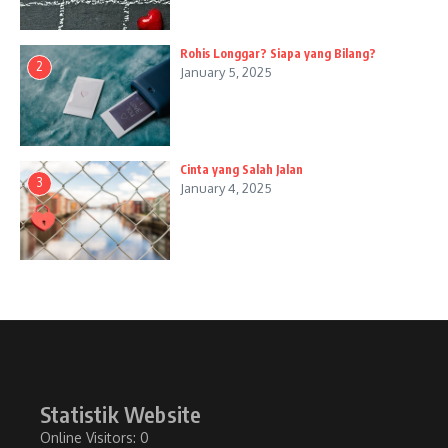
Rohis Longgar? Siapa yang Bilang?
2
January 5, 2025
Cinta yang Salah Jalan
3
January 4, 2025
Statistik Website
Online Visitors:
0