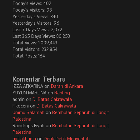
Today's Views:
402
Today's Visitors:
98
Yesterday's Views:
340
Yesterday's Visitors:
96
Last 7 Days Views:
2,072
Last 365 Days Views:
80,253
Total Views:
1,009,443
Total Visitors:
232,854
Total Posts:
164
Komentar Terbaru
IZZA AFKARINA
on
Darah di Ankara
YUYUN MARLINA
on
Ranting
admin
on
Di Batas Cakrawala
Fikoceni
on
Di Batas Cakrawala
Ummu Salamah
on
Rembulan Separuh di Langit
Palestina
Raindrops Fiyah
on
Rembulan Separuh di Langit
Palestina
miftakhudin
on
Detik-Detik Menyentuh