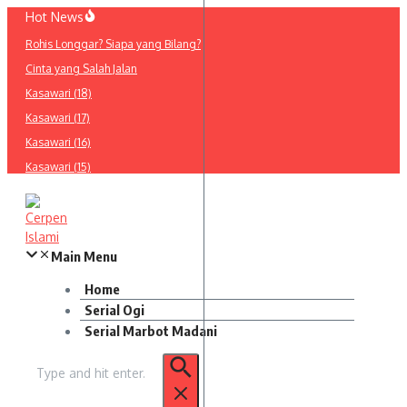
Skip
Hot News
to
Rohis Longgar? Siapa yang Bilang?
content
Cinta yang Salah Jalan
Kasawari (18)
Kasawari (17)
Kasawari (16)
Kasawari (15)
Main Menu
Home
Serial Ogi
Serial Marbot Madani
Search
for: