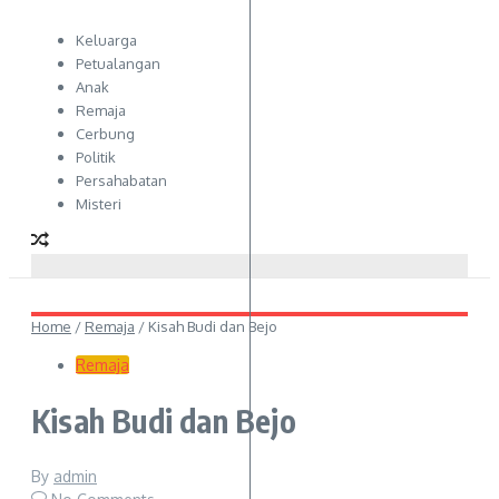
Keluarga
Petualangan
Anak
Remaja
Cerbung
Politik
Persahabatan
Misteri
Home
/
Remaja
/
Kisah Budi dan Bejo
Remaja
Kisah Budi dan Bejo
By
admin