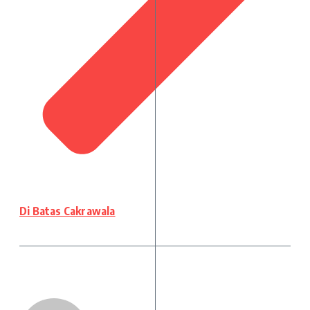
Di Batas Cakrawala