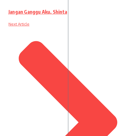
Jangan Ganggu Aku, Shinta
Next Article