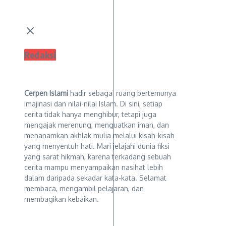
Redaksi
Cerpen Islami
hadir sebagai ruang bertemunya
imajinasi dan nilai-nilai Islam. Di sini, setiap
cerita tidak hanya menghibur, tetapi juga
mengajak merenung, menguatkan iman, dan
menanamkan akhlak mulia melalui kisah-kisah
yang menyentuh hati. Mari jelajahi dunia fiksi
yang sarat hikmah, karena terkadang sebuah
cerita mampu menyampaikan nasihat lebih
dalam daripada sekadar kata-kata. Selamat
membaca, mengambil pelajaran, dan
membagikan kebaikan.