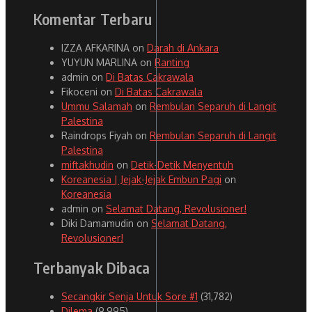
Komentar Terbaru
IZZA AFKARINA
on
Darah di Ankara
YUYUN MARLINA
on
Ranting
admin
on
Di Batas Cakrawala
Fikoceni
on
Di Batas Cakrawala
Ummu Salamah
on
Rembulan Separuh di Langit
Palestina
Raindrops Fiyah
on
Rembulan Separuh di Langit
Palestina
miftakhudin
on
Detik-Detik Menyentuh
Koreanesia | Jejak-Jejak Embun Pagi
on
Koreanesia
admin
on
Selamat Datang, Revolusioner!
Diki Damamudin
on
Selamat Datang,
Revolusioner!
Terbanyak Dibaca
Secangkir Senja Untuk Sore #1
(31,782)
Dilema
(9,995)