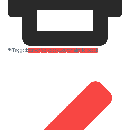
Tagged:
cerpen
fiksi
kocak
lucu
remaja
trio bebek