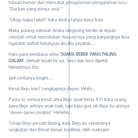
tulisan humor dan mencatat pengalaman-pengalaman lucu.
“Dia kan yang punya usul.”
“Okay, siapa takut!” kata Andra tanpa basa-basi.
Maka pulang sekolah Andra langsung berdiri di depan
sekolah untuk menuliskan
feature
-nya yang panjangnya bisa
ngalahin daftar belanjaan ibu-ibu pejabat…
Halo para pembaca setia
‘SUARA BEBEK YANG PALING
DALAM’
, nikmati kisah ini, ya. Seru dan bisa dipetik
hikmahnya, lho.
Jadi ceritanya begini …
Kenal Bejo kan? Lengkapnya
Bejovi
. Hihihi…
Pasto lo semua kenal ama Bejo anak kelas 11 F! Kata orang
Jawa Bejo artinya anak baik, tapi kata gue sih Bejo itu artinya
“
Bener-bener Jomblo!
” Hehehe…
Tetapi Bejo pernah bilang, kalo Bejo itu sebetulnya
singkatan dari Benar-benar JooAkep. Idiih maksain!