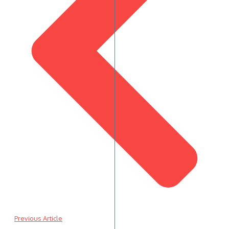
Previous Article