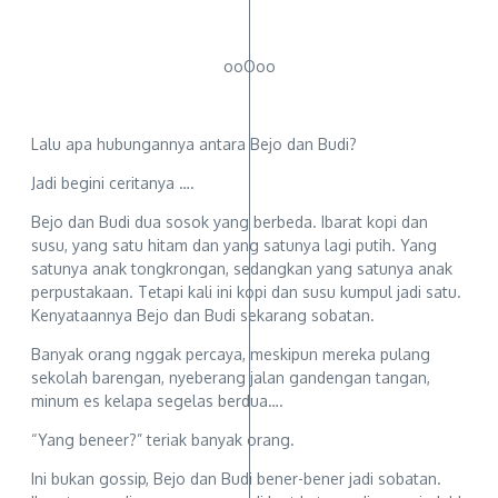
ooOoo
Lalu apa hubungannya antara Bejo dan Budi?
Jadi begini ceritanya ….
Bejo dan Budi dua sosok yang berbeda. Ibarat kopi dan
susu, yang satu hitam dan yang satunya lagi putih. Yang
satunya anak tongkrongan, sedangkan yang satunya anak
perpustakaan. Tetapi kali ini kopi dan susu kumpul jadi satu.
Kenyataannya Bejo dan Budi sekarang sobatan.
Banyak orang nggak percaya, meskipun mereka pulang
sekolah barengan, nyeberang jalan gandengan tangan,
minum es kelapa segelas berdua….
“Yang beneer?” teriak banyak orang.
Ini bukan gossip, Bejo dan Budi bener-bener jadi sobatan.