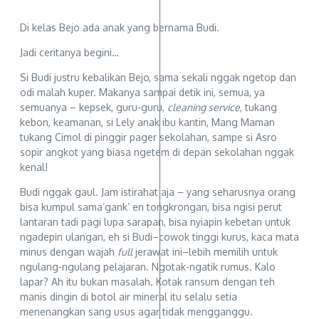
Di kelas Bejo ada anak yang bernama Budi.
Jadi ceritanya begini…
Si Budi justru kebalikan Bejo, sama sekali nggak ngetop dan
odi malah kuper. Makanya sampai detik ini, semua, ya
semuanya – kepsek, guru-guru,
cleaning service
, tukang
kebon, keamanan, si Lely anak ibu kantin, Mang Maman
tukang Cimol di pinggir pager sekolahan, sampe si Asro
sopir angkot yang biasa ngetem di depan sekolahan nggak
kenal!
Budi nggak gaul. Jam istirahat aja – yang seharusnya orang
bisa kumpul sama‘gank’ en tongkrongan, bisa ngisi perut
lantaran tadi pagi lupa sarapan, bisa nyiapin kebetan untuk
ngadepin ulangan, eh si Budi–cowok tinggi kurus, kaca mata
minus dengan wajah
full
jerawat ini–lebih memilih untuk
ngulang-ngulang pelajaran. Ngotak-ngatik rumus. Kalo
lapar? Ah itu bukan masalah. Kotak ransum dengan teh
manis dingin di botol air mineral itu selalu setia
menenangkan sang usus agar tidak mengganggu.