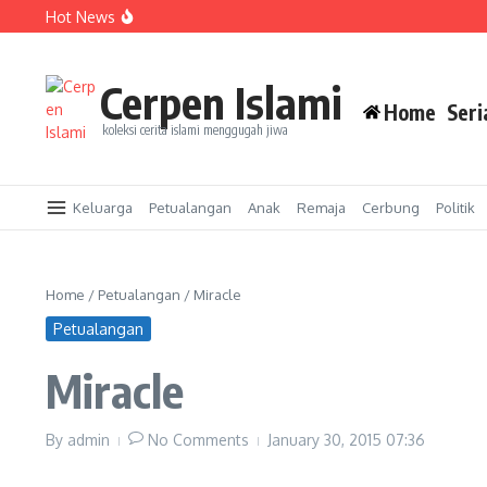
Skip to content
Hot News
Namaku, Ciwi
Kasawari (18)
Kasawari (17)
Cerpen Islami
Home
Seri
koleksi cerita islami menggugah jiwa
Keluarga
Petualangan
Anak
Remaja
Cerbung
Politik
Home
/
Petualangan
/
Miracle
Petualangan
Miracle
By
admin
No Comments
January 30, 2015
07:36