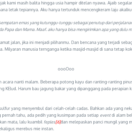
ak kami masih balita hingga usia hampir ditelan nyawa. Ajaib sega
 mana letak tepiannya. Aku hanya tertunduk mencengkeram laju akal
Kesempatan emas yang kutunggu-tunggu sebagai penutup dari perjalanan 
da Papa dan Mama. Maaf. aku hanya bisa mengirimkan apa yang dulu men
mat jalan, jika ini menjadi pilihanmu. Dan bencana yang terjadi se
ilyaran manusia ternganga ketika masjid-masjid di sana tetap koko
oooOoo
an acara nanti malam. Beberapa potong kayu dan ranting-ranting pin
g KElud. Harum bau jagung bakar yang dipanggang pada perapian ke
ulfur yang menyembul dari celah-celah cadas. Bahkan ada yang nek
ang pernah tahu, ada pedih yang kusimpan pada setiap
event
di alam be
an mata, lalu kuambil
feples
[6]
dan melepaskan panci mungil yang me
ekaligus merebus mie instan.