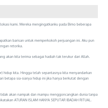
at lokasi kami. Mereka mengingatkanku pada Bimo beberapa
apatkan barisan untuk memperkokoh perjuangan ini. Aku pun
engan retorika.
g akan kita terima sebagai hadiah tak terukur dari Allah.
r) hidup kita. Hingga telah sepantasnya kita menyandarkan
ri betapa sia-sianya hidup ini jika hanya berkutat dengan
slam tidak akan nampak dan mampu menggoncangkan dunia tanpa
a dikatakan ATURAN ISLAM HANYA SEPUTAR IBADAH RITUAL.