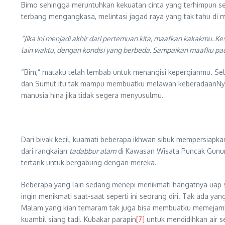
Bimo sehingga meruntuhkan kekuatan cinta yang terhimpun sej
terbang mengangkasa, melintasi jagad raya yang tak tahu di
“Jika ini menjadi akhir dari pertemuan kita, maafkan kakakmu. 
lain waktu, dengan kondisi yang berbeda. Sampaikan maafku pa
“Bim,” mataku telah lembab untuk menangisi kepergianmu. Sela
dan Sumut itu tak mampu membuatku melawan keberadaanNya. M
manusia hina jika tidak segera menyusulmu.
Dari bivak kecil, kuamati beberapa ikhwan sibuk mempersiapk
dari rangkaian
tadabbur alam
di Kawasan Wisata Puncak Gunun
tertarik untuk bergabung dengan mereka.
Beberapa yang lain sedang menepi menikmati hangatnya uap s
ingin menikmati saat-saat seperti ini seorang diri. Tak ada y
Malam yang kian temaram tak juga bisa membuatku memejamk
kuambil siang tadi. Kubakar parapin
[7]
untuk mendidihkan air s