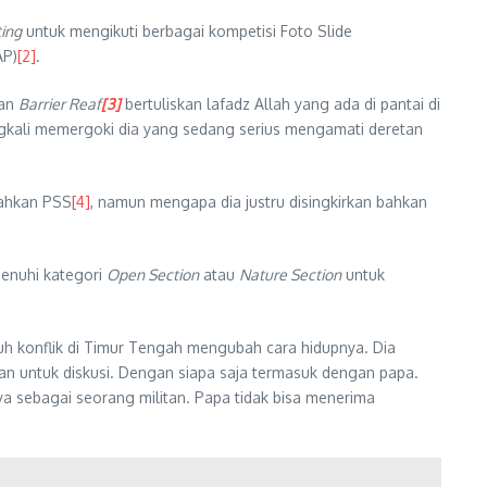
ing
untuk mengikuti berbagai kompetisi Foto Slide
AP)
[2]
.
gan
Barrier Reaf
[3]
bertuliskan lafadz Allah yang ada di pantai di
ngkali memergoki dia yang sedang serius mengamati deretan
bahkan PSS
[4]
, namun mengapa dia justru disingkirkan bahkan
enuhi kategori
Open Section
atau
Nature Section
untuk
nuh konflik di Timur Tengah mengubah cara hidupnya. Dia
kan untuk diskusi. Dengan siapa saja termasuk dengan papa.
a sebagai seorang militan. Papa tidak bisa menerima