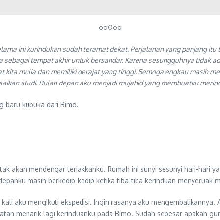
ooOoo
ama ini kurindukan sudah teramat dekat. Perjalanan yang panjang itu
sebagai tempat akhir untuk bersandar. Karena sesungguhnya tidak ada y
t kita mulia dan memiliki derajat yang tinggi. Semoga engkau masih men
lesaikan studi. Bulan depan aku menjadi mujahid yang membuatku meri
 baru kubuka dari Bimo.
k akan mendengar teriakkanku. Rumah ini sunyi sesunyi hari-hari ya
depanku masih berkedip-kedip ketika tiba-tiba kerinduan menyeruak 
p kali aku mengikuti ekspedisi. Ingin rasanya aku mengembalikannya. 
atan menarik lagi kerinduanku pada Bimo. Sudah sebesar apakah gu