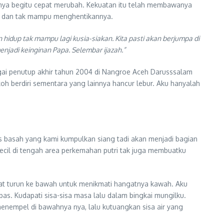
lanya begitu cepat merubah. Kekuatan itu telah membawanya
ku dan tak mampu menghentikannya.
hidup tak mampu lagi kusia-siakan. Kita pasti akan berjumpa di
jadi keinginan Papa. Selembar ijazah.”
bagai penutup akhir tahun 2004 di Nangroe Aceh Darusssalam
h berdiri sementara yang lainnya hancur lebur. Aku hanyalah
us basah yang kami kumpulkan siang tadi akan menjadi bagian
cil di tengah area perkemahan putri tak juga membuatku
at turun ke bawah untuk menikmati hangatnya kawah. Aku
bas. Kudapati sisa-sisa masa lalu dalam bingkai mungilku.
nempel di bawahnya nya, lalu kutuangkan sisa air yang