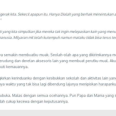
r gerak kita. Sekecil apapun itu. Hanya Dialah yang berhak menentukan
”
 yang kita simpulkan jika mereka tak ingin melepaskan kain yang me
 manusia. Milyaran mil telah kutempuh namun mataku tidak bisa terus 
il-nya semakin membuatku muak. Seolah-olah apa yang dikirimkannya
ab, kerudung dan deretan aksesoris lain yang membuat perutku mual. 
uti kemauannya.
rkan kerinduanku dengan kesibukkan sekolah dan aktivitas lain ya
nya waktu yang tak bisa lagi dibendung lajunya menipiskan harapank
li kubuka. Malas dengan semua ocehannya. Pun Papa dan Mama yang 
udah cukup kecewa dengan keputusannya.