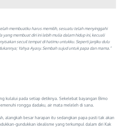
 telah membuatku harus memilih, sesuatu telah menyinggahi
ang membuat diri ini lebih mulia dalam hidup ini, kecuali
yisakan secuil tempat di hatimu untukku. Seperti janjiku dulu
ndukannya; Yahya Ayasy. Sembah sujud untuk papa dan mama.”
ng kulalui pada setiap detiknya. Sekelebat bayangan Bimo
memenuhi rongga dadaku, air mata meleleh di sana.
Ah, alangkah besar harapan itu sedangkan papa pasti tak akan
ndukkan-gundukkan idealisme yang terkumpul dalam diri Kak