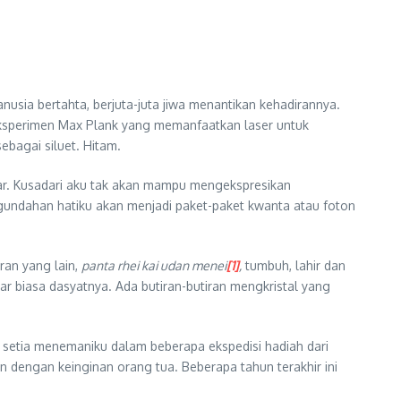
usia bertahta, berjuta-juta jiwa menantikan kehadirannya.
ksperimen Max Plank yang memanfaatkan laser untuk
bagai siluet. Hitam.
amar. Kusadari aku tak akan mampu mengekspresikan
egundahan hatiku akan menjadi paket-paket kwanta atau foton
ran yang lain,
panta rhei kai udan menei
[1]
,
tumbuh, lahir dan
r biasa dasyatnya. Ada butiran-butiran mengkristal yang
setia menemaniku dalam beberapa ekspedisi hadiah dari
n dengan keinginan orang tua. Beberapa tahun terakhir ini