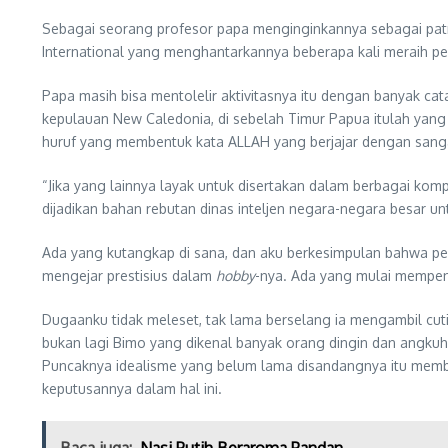
Sebagai seorang profesor papa menginginkannya sebagai pat
International yang menghantarkannya beberapa kali meraih p
Papa masih bisa mentolelir aktivitasnya itu dengan banyak ca
kepulauan New Caledonia, di sebelah Timur Papua itulah yan
huruf yang membentuk kata ALLAH yang berjajar dengan sangat 
“Jika yang lainnya layak untuk disertakan dalam berbagai kom
dijadikan bahan rebutan dinas inteljen negara-negara besar u
Ada yang kutangkap di sana, dan aku berkesimpulan bahwa pe
mengejar prestisius dalam
hobby
-nya. Ada yang mulai mempeng
Dugaanku tidak meleset, tak lama berselang ia mengambil cuti
bukan lagi Bimo yang dikenal banyak orang dingin dan angkuh.
Puncaknya idealisme yang belum lama disandangnya itu membua
keputusannya dalam hal ini.