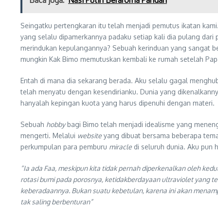
Baca juga:
Nasi Putih Beraroma Pandan
Seingatku pertengkaran itu telah menjadi pemutus ikatan kami
yang selalu dipamerkannya padaku setiap kali dia pulang dari
merindukan kepulangannya? Sebuah kerinduan yang sangat bera
mungkin Kak Bimo memutuskan kembali ke rumah setelah Pap
Entah di mana dia sekarang berada. Aku selalu gagal menghu
telah menyatu dengan kesendirianku. Dunia yang dikenalkanny
hanyalah kepingan kuota yang harus dipenuhi dengan materi.
Sebuah
hobby
bagi Bimo telah menjadi idealisme yang menen
mengerti. Melalui
website
yang dibuat bersama beberapa temann
perkumpulan para pemburu
miracle
di seluruh dunia. Aku pun 
“Ia ada Faa, meskipun kita tidak pernah diperkenalkan oleh ke
rotasi bumi pada porosnya, ketidakberdayaan ultraviolet yang
keberadaannya. Bukan suatu kebetulan, karena ini akan menam
tak saling berbenturan”