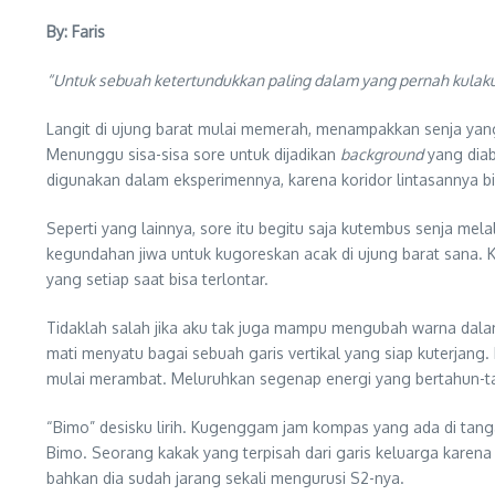
By: Faris
“Untuk sebuah ketertundukkan paling dalam yang pernah kulak
Langit di ujung barat mulai memerah, menampakkan senja yang 
Menunggu sisa-sisa sore untuk dijadikan
background
yang diab
digunakan dalam eksperimennya, karena koridor lintasannya b
Seperti yang lainnya, sore itu begitu saja kutembus senja me
kegundahan jiwa untuk kugoreskan acak di ujung barat sana. 
yang setiap saat bisa terlontar.
Tidaklah salah jika aku tak juga mampu mengubah warna dala
mati menyatu bagai sebuah garis vertikal yang siap kuterjang
mulai merambat. Meluruhkan segenap energi yang bertahun-t
“Bimo” desisku lirih. Kugenggam jam kompas yang ada di tan
Bimo. Seorang kakak yang terpisah dari garis keluarga karena
bahkan dia sudah jarang sekali mengurusi S2-nya.