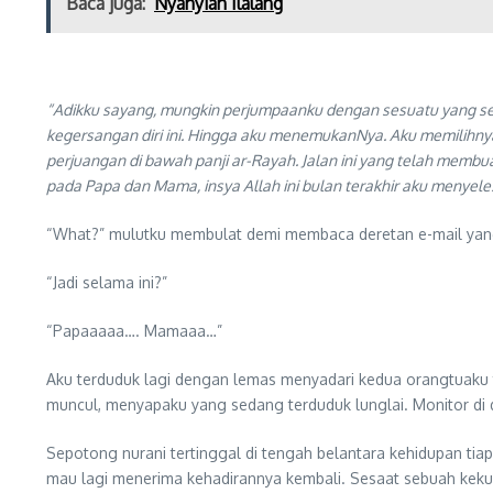
Baca juga:
Nyanyian Ilalang
“Adikku sayang, mungkin perjumpaanku dengan sesuatu yang sel
kegersangan diri ini. Hingga aku menemukanNya. Aku memilihnya 
perjuangan di bawah panji ar-Rayah. Jalan ini yang telah membua
pada Papa dan Mama, insya Allah ini bulan terakhir aku menye
“What?” mulutku membulat demi membaca deretan e-mail yang
“Jadi selama ini?”
“Papaaaaa…. Mamaaa…”
Aku terduduk lagi dengan lemas menyadari kedua orangtuaku ta
muncul, menyapaku yang sedang terduduk lunglai. Monitor di 
Sepotong nurani tertinggal di tengah belantara kehidupan tia
mau lagi menerima kehadirannya kembali. Sesaat sebuah keku