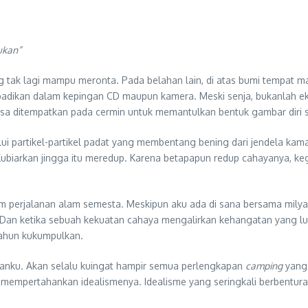
ukan”
tak lagi mampu meronta. Pada belahan lain, di atas bumi tempat man
adikan dalam kepingan CD maupun kamera. Meski senja, bukanlah e
isa ditempatkan pada cermin untuk memantulkan bentuk gambar diri se
lalui partikel-partikel padat yang membentang bening dari jendela k
Kubiarkan jingga itu meredup. Karena betapapun redup cahayanya, k
m perjalanan alam semesta. Meskipun aku ada di sana bersama milya
. Dan ketika sebuah kekuatan cahaya mengalirkan kehangatan yang lua
ahun kukumpulkan.
ganku. Akan selalu kuingat hampir semua perlengkapan
camping
yang 
 mempertahankan idealismenya. Idealisme yang seringkali berbentura