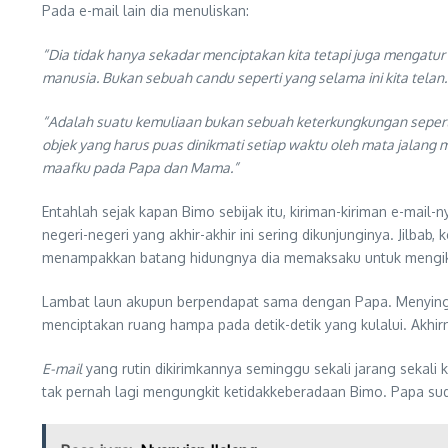
Pada e-mail lain dia menuliskan:
“Dia tidak hanya sekadar menciptakan kita tetapi juga mengatu
manusia. Bukan sebuah candu seperti yang selama ini kita telan.
“Adalah suatu kemuliaan bukan sebuah keterkungkungan seperti
objek yang harus puas dinikmati setiap waktu oleh mata jalang
maafku pada Papa dan Mama.”
Entahlah sejak kapan Bimo sebijak itu, kiriman-kiriman e-ma
negeri-negeri yang akhir-akhir ini sering dikunjunginya. Jilb
menampakkan batang hidungnya dia memaksaku untuk mengik
Lambat laun akupun berpendapat sama dengan Papa. Menyingki
menciptakan ruang hampa pada detik-detik yang kulalui. Akhir
E-mail
yang rutin dikirimkannya seminggu sekali jarang seka
tak pernah lagi mengungkit ketidakkeberadaan Bimo. Papa s