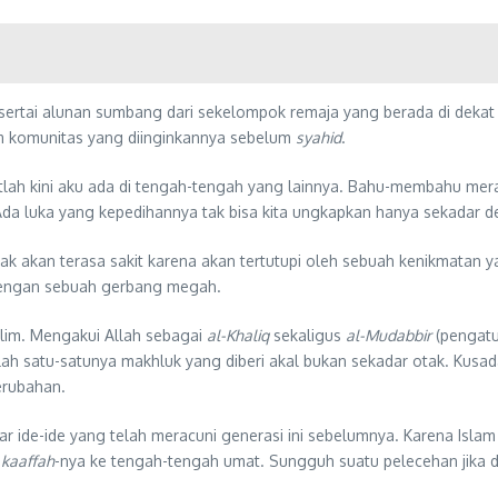
s disertai alunan sumbang dari sekelompok remaja yang berada di dek
alam komunitas yang diinginkannya sebelum
syahid
.
tlah kini aku ada di tengah-tengah yang lainnya. Bahu-membahu mer
 Ada luka yang kepedihannya tak bisa kita ungkapkan hanya sekadar d
 akan terasa sakit karena akan tertutupi oleh sebuah kenikmatan yan
 dengan sebuah gerbang megah.
slim. Mengakui Allah sebagai
al-Khaliq
sekaligus
al-Mudabbir
(pengatu
lah satu-satunya makhluk yang diberi akal bukan sekadar otak. Kusada
erubahan.
ar ide-ide yang telah meracuni generasi ini sebelumnya. Karena I
p
kaaffah
-nya ke tengah-tengah umat. Sungguh suatu pelecehan jik