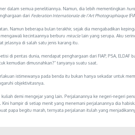
ner dalam semua penelitiannya. Namun, dia lebih mementingkan
hunt
enghargaan dari
Federation Internationale de I’Art Photographiaque
(FI
tatan. Namun beberapa bulan terakhir, sejak dia mengabadikan kepin
g mengawali kecintaannya berburu
miracle
lain yang serupa. Aku seri
jelasnya di salah satu jenis karang itu.
petisi di pentas dunia, mendapat penghargaan dari FIAP, PSA, ELDAF 
ntuk kemudian dimusnahkan?” tanyanya suatu saat.
rlakuan istimewanya pada benda itu bukan hanya sekadar untuk mem
aruhi objektivitasnya.
 kuliah demi mengejar yang lain. Perjalanannya ke negeri-negeri pe
 Kini hampir di setiap menit yang menemani perjalanannya dia habis
t papa begitu marah, ternyata perjalanan itulah yang menjadikanny