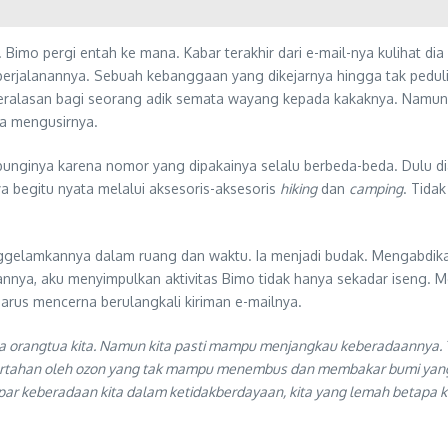
. Bimo pergi entah ke mana. Kabar terakhir dari e-mail-nya kulihat 
 perjalanannya. Sebuah kebanggaan yang dikejarnya hingga tak peduli
lasan bagi seorang adik semata wayang kepada kakaknya. Namun hara
a mengusirnya.
bunginya karena nomor yang dipakainya selalu berbeda-beda. Dulu d
a begitu nyata melalui aksesoris-aksesoris
hiking
dan
camping
. Tida
ggelamkannya dalam ruang dan waktu. Ia menjadi budak. Mengabdika
ya, aku menyimpulkan aktivitas Bimo tidak hanya sekadar iseng. Mel
harus mencerna berulangkali kiriman e-mailnya.
dua orangtua kita. Namun kita pasti mampu menjangkau keberadaannya. 
 tertahan oleh ozon yang tak mampu menembus dan membakar bumi yang
par keberadaan kita dalam ketidakberdayaan, kita yang lemah betapa