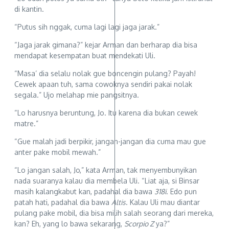
di kantin.
“Putus sih nggak, cuma lagi lagi jaga jarak.”
“Jaga jarak gimana?” kejar Arman dan berharap dia bisa
mendapat kesempatan buat mendekati Uli.
“Masa’ dia selalu nolak gue boncengin pulang? Payah!
Cewek apaan tuh, sama cowoknya sendiri pakai nolak
segala.” Ujo melahap mie pangsitnya.
“Lo harusnya beruntung, Jo. Itu karena dia bukan cewek
matre.”
“Gue malah jadi berpikir, jangan-jangan dia cuma mau gue
anter pake mobil mewah.”
“Lo jangan salah, Jo,” kata Arman, tak menyembunyikan
nada suaranya kalau dia membela Uli. “Liat aja, si Binsar
masih kalangkabut kan, padahal dia bawa
318i
. Edo pun
patah hati, padahal dia bawa
Altis
. Kalau Uli mau diantar
pulang pake mobil, dia bisa milih salah seorang dari mereka,
kan? Eh, yang lo bawa sekarang,
Scorpio Z
ya?”