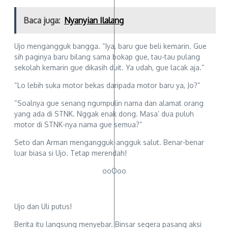
Baca juga:
Nyanyian Ilalang
Ujo mengangguk bangga. “Iya, baru gue beli kemarin. Gue
sih paginya baru bilang sama bokap gue, tau-tau pulang
sekolah kemarin gue dikasih duit. Ya udah, gue lacak aja.”
“Lo lebih suka motor bekas daripada motor baru ya, Jo?”
“Soalnya gue senang ngumpulin nama dan alamat orang
yang ada di STNK. Nggak enak dong. Masa’ dua puluh
motor di STNK-nya nama gue semua?”
Seto dan Arman mengangguk-angguk salut. Benar-benar
luar biasa si Ujo. Tetap merendah!
ooOoo
Ujo dan Uli putus!
Berita itu langsung menyebar. Binsar segera pasang aksi