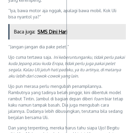
yang kerempeng.”
“Iya, bawa motor aja nggak, apalagi bawa mobil. Kok Uli
bisa nyantol ya?”
Baca juga:
SMS Dini Hari
“Jangan-jangan dia pake pelet.”
Ujo cuma tertawa saja.
Ini keberuntunganku, tidak perlu pakai
kuda Jepang atau kuda Eropa, tidak perlu juga pakai pelet
segala. Kalau Uli jatuh hati padaku, ya itu artinya, di matanya
aku lebih dari cowok-cowok yang lain.
Ujo pun merasa perlu mengubah penampilannya.
Rambutnya yang tadinya belah pinggir, kini dibentuk model
rambut Tintin. Jambul di bagian depan diberi
foam
biar tetap
kaku namun tampak basah. Dia juga mengubah cara
jalannya. Dadanya lebih dibusungkan, terutama bila sedang
berjalan bersama Uli.
Dan yang terpenting, mereka harus tahu siapa Ujo! Begitu