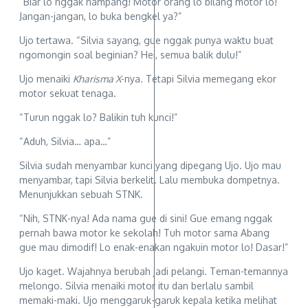
“Biar lo nggak nampang! Motor orang lo bilang motor lo!
Jangan-jangan, lo buka bengkel ya?”
Ujo tertawa. “Silvia sayang, gue nggak punya waktu buat
ngomongin soal beginian? Hei, semua balik dulu!”
Ujo menaiki
Kharisma X
-nya. Tetapi Silvia memegang ekor
motor sekuat tenaga.
“Turun nggak lo? Balikin tuh kunci!”
“Aduh, Silvia… apa…”
Silvia sudah menyambar kunci yang dipegang Ujo. Ujo mau
menyambar, tapi Silvia berkelit. Lalu membuka dompetnya.
Menunjukkan sebuah STNK.
“Nih, STNK-nya! Ada nama gue di sini! Gue emang nggak
pernah bawa motor ke sekolah! Tuh motor sama Abang
gue mau dimodif! Lo enak-enakan ngakuin motor lo! Dasar!”
Ujo kaget. Wajahnya berubah jadi pelangi. Teman-temannya
melongo. Silvia menaiki motor itu dan berlalu sambil
memaki-maki. Ujo menggaruk-garuk kepala ketika melihat