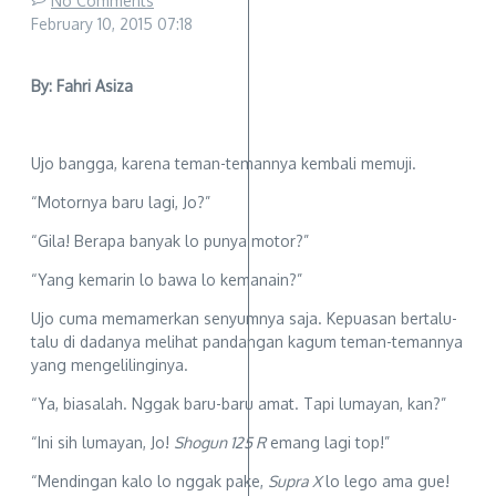
No Comments
February 10, 2015
07:18
By: Fahri Asiza
Ujo bangga, karena teman-temannya kembali memuji.
“Motornya baru lagi, Jo?”
“Gila! Berapa banyak lo punya motor?”
“Yang kemarin lo bawa lo kemanain?”
Ujo cuma memamerkan senyumnya saja. Kepuasan bertalu-
talu di dadanya melihat pandangan kagum teman-temannya
yang mengelilinginya.
“Ya, biasalah. Nggak baru-baru amat. Tapi lumayan, kan?”
“Ini sih lumayan, Jo!
Shogun 125 R
emang lagi top!”
“Mendingan kalo lo nggak pake,
Supra X
lo lego ama gue!