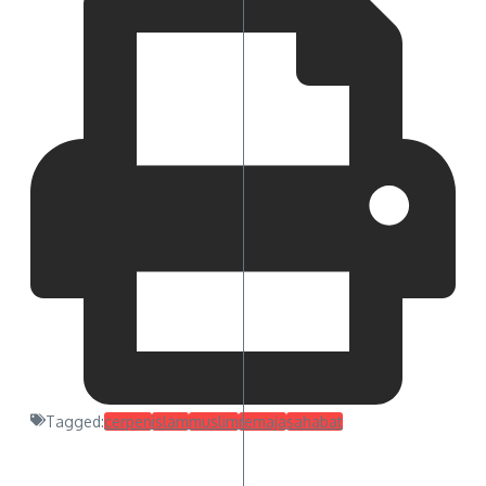
Tagged:
cerpen
islam
muslim
remaja
sahabat