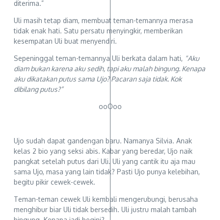
diterima.”
Uli masih tetap diam, membuat teman-temannya merasa
tidak enak hati. Satu persatu menyingkir, memberikan
kesempatan Uli buat menyendiri.
Sepeninggal teman-temannya Uli berkata dalam hati,
“Aku
diam bukan karena aku sedih, tapi aku malah bingung. Kenapa
aku dikatakan putus sama Ujo? Pacaran saja tidak. Kok
dibilang putus?”
ooOoo
Ujo sudah dapat gandengan baru. Namanya Silvia. Anak
kelas 2 bio yang seksi abis. Kabar yang beredar, Ujo naik
pangkat setelah putus dari Uli. Uli yang cantik itu aja mau
sama Ujo, masa yang lain tidak? Pasti Ujo punya kelebihan,
begitu pikir cewek-cewek.
Teman-teman cewek Uli kembali mengerubungi, berusaha
menghibur biar Uli tidak bersedih. Uli justru malah tambah
bingung. Kenapa jadi begini?