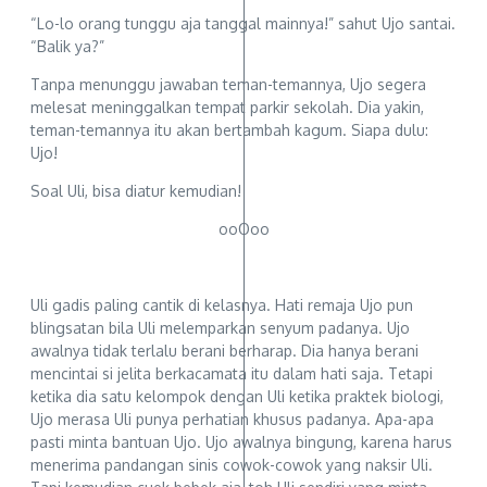
“Lo-lo orang tunggu aja tanggal mainnya!” sahut Ujo santai.
“Balik ya?”
Tanpa menunggu jawaban teman-temannya, Ujo segera
melesat meninggalkan tempat parkir sekolah. Dia yakin,
teman-temannya itu akan bertambah kagum. Siapa dulu:
Ujo!
Soal Uli, bisa diatur kemudian!
ooOoo
Uli gadis paling cantik di kelasnya. Hati remaja Ujo pun
blingsatan bila Uli melemparkan senyum padanya. Ujo
awalnya tidak terlalu berani berharap. Dia hanya berani
mencintai si jelita berkacamata itu dalam hati saja. Tetapi
ketika dia satu kelompok dengan Uli ketika praktek biologi,
Ujo merasa Uli punya perhatian khusus padanya. Apa-apa
pasti minta bantuan Ujo. Ujo awalnya bingung, karena harus
menerima pandangan sinis cowok-cowok yang naksir Uli.