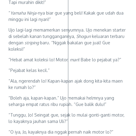
Tapi murahin dikit!”
“
Yamaha Ninja
-nya biar gue yang beli! Kakak gue udah dua
minggu ini lagi nyari!”
Ujo lagi-lagi memamerkan senyumnya. Ujo menekan starter
di sebelah kanan tunggangannya,
Shogun
keluaran terbaru
dengan
striping
baru. “Nggak bakalan gue jual! Gue
koleksi!”
“Hebat amat koleksi lo! Motor,
man
! Babe lo pejabat ya?”
“Pejabat kelas kecil.”
“Ala, ngerendah lo! Kapan-kapan ajak dong kita-kita maen
ke rumah lo?”
“Boleh aja, kapan-kapan.” Ujo memakai helmnya yang
seharga empat ratus ribu rupiah. “Gue balik dulu!”
“Tunggu, Jo! Seingat gue, sejak lo mulai gonti-ganti motor,
lo kayaknya jauhan sama Uli?”
“O iya, Jo, kayaknya dia nggak pernah naik motor lo?”