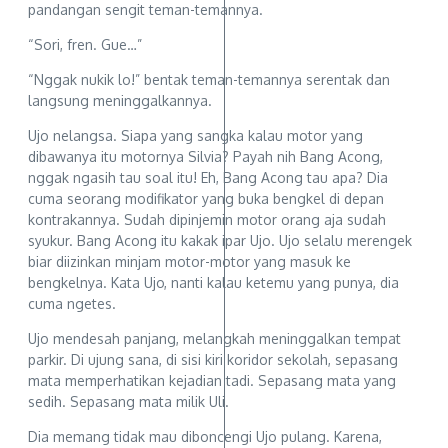
pandangan sengit teman-temannya.
“Sori, fren. Gue…”
“Nggak nukik lo!” bentak teman-temannya serentak dan
langsung meninggalkannya.
Ujo nelangsa. Siapa yang sangka kalau motor yang
dibawanya itu motornya Silvia? Payah nih Bang Acong,
nggak ngasih tau soal itu! Eh, Bang Acong tau apa? Dia
cuma seorang modifikator yang buka bengkel di depan
kontrakannya. Sudah dipinjemin motor orang aja sudah
syukur. Bang Acong itu kakak ipar Ujo. Ujo selalu merengek
biar diizinkan minjam motor-motor yang masuk ke
bengkelnya. Kata Ujo, nanti kalau ketemu yang punya, dia
cuma ngetes.
Ujo mendesah panjang, melangkah meninggalkan tempat
parkir. Di ujung sana, di sisi kiri koridor sekolah, sepasang
mata memperhatikan kejadian tadi. Sepasang mata yang
sedih. Sepasang mata milik Uli.
Dia memang tidak mau diboncengi Ujo pulang. Karena,