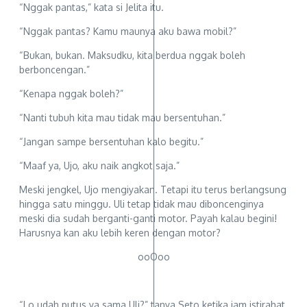
“Nggak pantas,” kata si Jelita itu.
“Nggak pantas? Kamu maunya aku bawa mobil?”
“Bukan, bukan. Maksudku, kita berdua nggak boleh
berboncengan.”
“Kenapa nggak boleh?”
“Nanti tubuh kita mau tidak mau bersentuhan.”
“Jangan sampe bersentuhan kalo begitu.”
“Maaf ya, Ujo, aku naik angkot saja.”
Meski jengkel, Ujo mengiyakan. Tetapi itu terus berlangsung
hingga satu minggu. Uli tetap tidak mau diboncenginya
meski dia sudah berganti-ganti motor. Payah kalau begini!
Harusnya kan aku lebih keren dengan motor?
ooOoo
“Lo udah putus ya sama Uli?” tanya Seto ketika jam istirahat