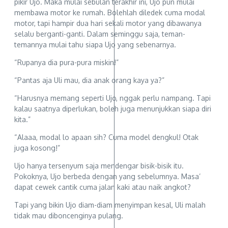
pikir Ujo. Maka mulai sebulan terakhir ini, Ujo pun mulai
membawa motor ke rumah. Bolehlah diledek cuma modal
motor, tapi hampir dua hari sekali motor yang dibawanya
selalu berganti-ganti. Dalam seminggu saja, teman-
temannya mulai tahu siapa Ujo yang sebenarnya.
“Rupanya dia pura-pura miskin!”
“Pantas aja Uli mau, dia anak orang kaya ya?”
“Harusnya memang seperti Ujo, nggak perlu nampang. Tapi
kalau saatnya diperlukan, boleh juga menunjukkan siapa diri
kita.”
“Alaaa, modal lo apaan sih? Cuma model dengkul! Otak
juga kosong!”
Ujo hanya tersenyum saja mendengar bisik-bisik itu.
Pokoknya, Ujo berbeda dengan yang sebelumnya. Masa’
dapat cewek cantik cuma jalan kaki atau naik angkot?
Tapi yang bikin Ujo diam-diam menyimpan kesal, Uli malah
tidak mau diboncenginya pulang.