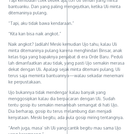
Tapi kemudian cuek bebek aja, toh Uli sendiri yang minta
bantuanku. Dan yang paling mengejutkan, ketika Uli minta
ditemaninya pulang.
“Tapi, aku tidak bawa kendaraan.”
“Kita kan bisa naik angkot.”
Naik angkot? Jadilah! Meski kemudian Ujo tahu, kalau Uli
minta ditemaninya pulang karena menghindari Binsar, anak
kelas tiga yang bapaknya penjabat di era Orde Baru. Peduli
lah dimanfaatkan atau tidak, yang pasti Ujo semakin merasa
dekat dengan Uli. Apalagi sejak minta ditemani pulang, Uli
terus saja meminta bantuannya—walau sekadar menemani
ke perpustakaan.
Ujo bukannya tidak mendengar kalau banyak yang
menggosipkan kalau dia berpacaran dengan Uli. Sudah
tentu gosip itu semakin menambah semangat di hati Ujo.
Dia berharap, gosip itu terus melambung dan menjadi
kenyataan. Meski begitu, ada pula gosip miring tentangnya.
“Aneh juga, masa’ sih Uli yang cantik begitu mau sama Ujo