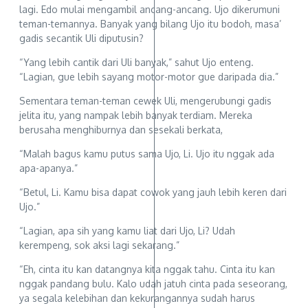
lagi. Edo mulai mengambil ancang-ancang. Ujo dikerumuni
teman-temannya. Banyak yang bilang Ujo itu bodoh, masa’
gadis secantik Uli diputusin?
“Yang lebih cantik dari Uli banyak,” sahut Ujo enteng.
“Lagian, gue lebih sayang motor-motor gue daripada dia.”
Sementara teman-teman cewek Uli, mengerubungi gadis
jelita itu, yang nampak lebih banyak terdiam. Mereka
berusaha menghiburnya dan sesekali berkata,
“Malah bagus kamu putus sama Ujo, Li. Ujo itu nggak ada
apa-apanya.”
“Betul, Li. Kamu bisa dapat cowok yang jauh lebih keren dari
Ujo.”
“Lagian, apa sih yang kamu liat dari Ujo, Li? Udah
kerempeng, sok aksi lagi sekarang.”
“Eh, cinta itu kan datangnya kita nggak tahu. Cinta itu kan
nggak pandang bulu. Kalo udah jatuh cinta pada seseorang,
ya segala kelebihan dan kekurangannya sudah harus